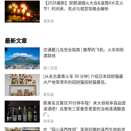
【2026最新】琵琶湖烟火大会&滋賀4大花火
节！时间表、亮点与观赏攻略全解析
滋贺县
最新文章
交通鹿儿岛完全指南 | 推荐的飞机、火车和轮
渡路线
鹿儿岛县
[从名古屋乘火车 30 分钟] 介绍日本招财猫最
大产地常滑市的招财猫招财猫展览。
爱知县
距离名古屋仅30分钟车程！来大垣岐阜县品尝
清酒吧！这里有三家备受喜爱的当地清酒酿造
厂。
岐阜县
在“蒜山泽西牧场”享用珍稀的泽西牛肉和浓