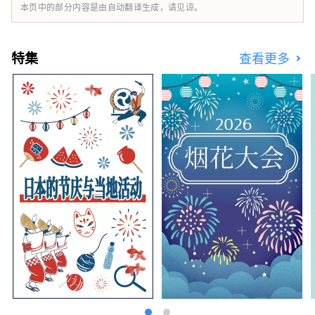
建立旨在成为文化传承和城市发展的枢纽。 金
本页中的部分内容是由自动翻译生成，请见谅。
泽三一雷索尔酒店 (Hotel Resol Trinity
Kanazawa) 提供与传统和文化的独特连接 请在
金泽雷索尔三一酒店 (Hotel Resol Trinity
特集
查看更多
Kanazawa) 体验充满加贺百万石藩邸辉煌的美
好时光。 名古屋雷索尔酒店 ～可以穿西装、运
动鞋的酒店～ 这家以“西装和运动鞋”为主题
的都市美式酒店， 整个建筑中弥漫着爵士乐的
味道，这是一种该国独有的音乐文化。 它在紧
张和放松之间创造了完美的平衡。 该空间的设
计注重细节，从材料到家具、物品和配件。 它
就像一个“成年人的聚会场所”，邀请寻求真实
性的旅行者享受深度放松的体验。 名古屋雷索
尔酒店是一个精致的空间，您可以在这里感受到
古老文化和智慧的气息。 适合成年人放松的酒
店。 岐阜雷索尔酒店 ～用所有感官感受清流孕
育的文化与历史～ 美丽、翠绿的山脉。清澈的
溪流似乎可以净化你的灵魂。 岐阜市拥有美丽
的自然风光，是一座与水和谐相处、拥有悠久历
史的城市。 从酒店步行只需 20 分钟，您就会看
到这座城市唯一的天然瀑布，其水源来自桃岳的
溪流。 春、夏、秋、冬四季景色各有不同，每
次来都有新的感受。 蕴含在水中的人们的情