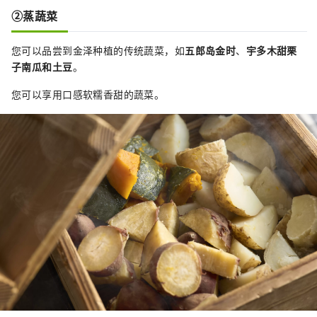
②蒸蔬菜
您可以品尝到金泽种植的传统蔬菜，如
五郎岛金时
、
宇多木甜栗
子
南瓜
和土豆
。
您可以享用口感软糯香甜的蔬菜。