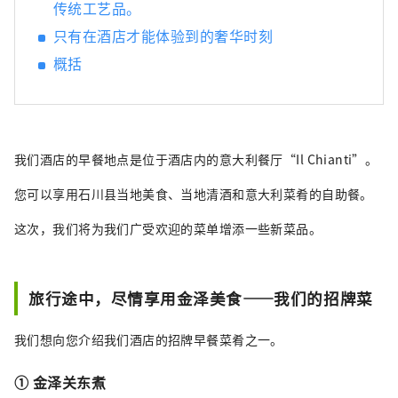
感受清流孕育的文化与历史～ 美丽、翠绿的山
传统工艺品。
脉。清澈的溪流似乎可以净化你的灵魂。 岐阜
只有在酒店才能体验到的奢华时刻
市拥有美丽的自然风光，是一座与水和谐相
概括
处、拥有悠久历史的城市。 从酒店步行只需 20
分钟，您就会看到这座城市唯一的天然瀑布，
其水源来自桃岳的溪流。 春、夏、秋、冬四季
景色各有不同，每次来都有新的感受。 蕴含在
水中的人们的情感，以及由此孕育的产业和文
我们酒店的早餐地点是位于酒店内的意大利餐厅“Il Chianti”。
化。 岐阜雷索尔酒店重视人与水的关系。 里索
尔酒店的故事与小镇和人民交织在一起。 请尽
您可以享用石川县当地美食、当地清酒和意大利菜肴的自助餐。
情享受。
这次，我们将为我们广受欢迎的菜单增添一些新菜品。
旅行途中，尽情享用金泽美食——我们的招牌菜
我们想向您介绍我们酒店的招牌早餐菜肴之一。
① 金泽关东煮