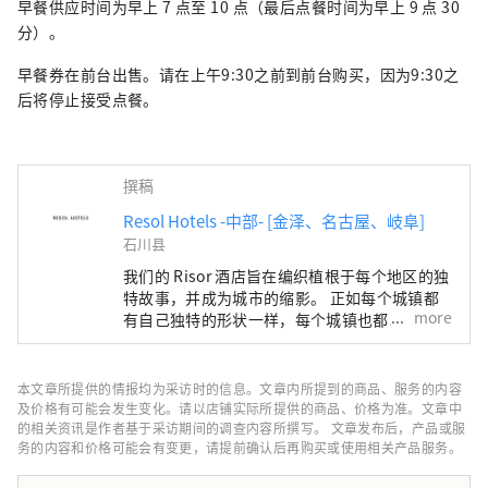
早餐供应时间为早上 7 点至 10 点（最后点餐时间为早上 9 点 30
分）。
早餐券在前台出售。请在上午9:30之前到前台购买，因为9:30之
后将停止接受点餐。
撰稿
Resol Hotels -中部- [金泽、名古屋、岐阜]
石川县
我们的 Risor 酒店旨在编织植根于每个地区的独
特故事，并成为城市的缩影。 正如每个城镇都
more
有自己独特的形状一样，每个城镇也都以自己独
特的面貌迎接游客。 金泽雷索尔三一酒店 ～只
有在这个城镇才能享受到的时光～ 金泽是北陆
地区最大的城市，也被称为“百万石加贺藩”。
本文章所提供的情报均为采访时的信息。文章内所提到的商品、服务的内容
它的历史始于1546年由一向宗信徒建造的金泽
及价格有可能会发生变化。请以店铺实际所提供的商品、价格为准。文章中
御堂。 战国时代，在大小枝氏的统治下，工
的相关资讯是作者基于采访期间的调查内容所撰写。 文章发布后，产品或服
务的内容和价格可能会有变更，请提前确认后再购买或使用相关产品服务。
艺、表演艺术等传统文化得到了发展。 金泽雷
索尔三一酒店旨在传达金泽独特的魅力， 它的