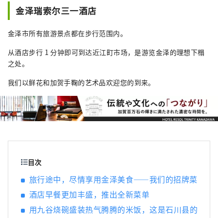
的金泽御堂。 战国时代，在大小枝氏的统治
金泽瑞索尔三一酒店
下，工艺、表演艺术等传统文化得到了发展。
金泽雷索尔三一酒店旨在传达金泽独特的魅
金泽市所有旅游景点都在步行范围内。
力， 它的建立旨在成为文化传承和城市发展的
枢纽。 金泽三一雷索尔酒店 (Hotel Resol
从酒店步行 1 分钟即可到达近江町市场，是游览金泽的理想下榻
Trinity Kanazawa) 提供与传统和文化的独特连
之处。
接 请在金泽雷索尔三一酒店 (Hotel Resol
我们以鲜花和加贺手鞠的艺术品欢迎您的到来。
Trinity Kanazawa) 体验充满加贺百万石藩邸辉
煌的美好时光。 名古屋雷索尔酒店 ～可以穿西
装、运动鞋的酒店～ 这家以“西装和运动鞋”
为主题的都市美式酒店， 整个建筑中弥漫着爵
士乐的味道，这是一种该国独有的音乐文化。
它在紧张和放松之间创造了完美的平衡。 该空
间的设计注重细节，从材料到家具、物品和配
目次
件。 它就像一个“成年人的聚会场所”，邀请
寻求真实性的旅行者享受深度放松的体验。 名
旅行途中，尽情享用金泽美食——我们的招牌菜
古屋雷索尔酒店是一个精致的空间，您可以在
酒店早餐更加丰盛，推出全新菜单
这里感受到古老文化和智慧的气息。 适合成年
人放松的酒店。 岐阜雷索尔酒店 ～用所有感官
用九谷烧碗盛装热气腾腾的米饭，这是石川县的