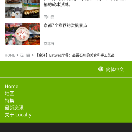
郁的软冰淇淋。
冈山县
京都7个推荐的赏枫景点
京都府
HOME
石川县
【金泽】Eatwell早餐：品尝石川的美食和手工艺品
简体中文
language
Home
地区
特集
最新资讯
关于 Locally