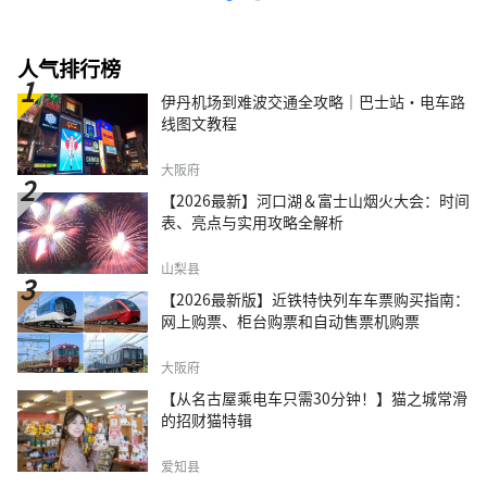
感，以及由此孕育的产业和文化。 岐阜雷索尔
酒店重视人与水的关系。 里索尔酒店的故事与
小镇和人民交织在一起。 请尽情享受。
人气排行榜
伊丹机场到难波交通全攻略｜巴士站・电车路
线图文教程
大阪府
【2026最新】河口湖＆富士山烟火大会：时间
表、亮点与实用攻略全解析
山梨县
【2026最新版】近铁特快列车车票购买指南：
网上购票、柜台购票和自动售票机购票
大阪府
【从名古屋乘电车只需30分钟！】猫之城常滑
的招财猫特辑
爱知县