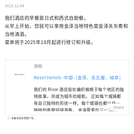
2025.12.04
我们酒店的早餐是日式和西式自助餐。

从早上开始，您就可以享用金泽当地特色菜金泽关东煮和
当地清酒。

菜单将于2025年10月起进行修订和升级。
撰稿
Resol Hotels -中部- [金泽、名古屋、岐阜]
我们的 Risor 酒店旨在编织植根于每个地区的独
特故事，并成为城市的缩影。 正如每个城镇都
有自己独特的形状一样，每个城镇也都以自己
more
独特的面貌迎接游客。 金泽雷索尔三一酒店 ～
只有在这个城镇才能享受到的时光～ 金泽是北
本服务包含赞助广告。
陆地区最大的城市，也被称为“百万石加贺
藩”。 它的历史始于1546年由一向宗信徒建造