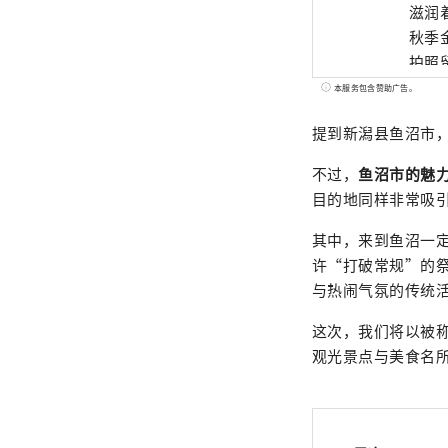
滋润着这
秋季
拍照留念。 旅行结束后，不妨泡个温泉放
美味
本服务包含赞助广告。
行，
提到新潟县鱼沼市
不过，
鱼沼市的魅
目的地同样非常吸
其中，来到鱼沼一
许“打破常规”的
与热闹气氛的传统
这次，我们将以被
观光景点与美食名