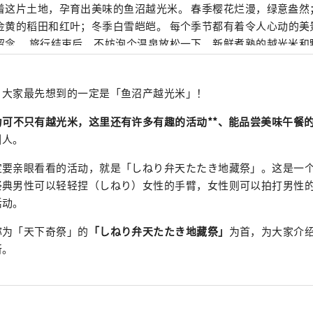
片土地，孕育出美味的鱼沼越光米。 春季樱花烂漫，绿意盎然；夏季户外体验；
金黄的稻田和红叶；冬季白雪皑皑。 每个季节都有着令人心动的美
松一下。新鲜煮熟的越光米和野菜等雪国独有的
，定会让您心满意足。 从东京乘坐新干线约2小时即可到达。 何不
感受大自然与人文的温暖？
，大家最先想到的一定是「鱼沼产越光米」！
力可不只有越光米，这里还有许多有趣的活动**、能品尝美味午餐
引人。
定要亲眼看看的活动，就是「しねり弁天たたき地藏祭」。这是一
祭典男性可以轻轻捏（しねり）女性的手臂，女性则可以拍打男性
活动。
称为「天下奇祭」的
「しねり弁天たたき地藏祭」
为首，为大家介
所。