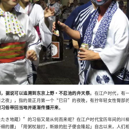
源，据说可以追溯到东京上野・不忍池的弁天祭
。在江户时代，有
日之夜」，指的是正月第一个“巳日”的夜晚，有拧年轻女性臀部
祀习俗带回当地并逐渐传播开来
。
たたき地蔵）”的习俗又是从何而来呢？在江户时代宝历年间的川
纤细的腰」「用粥杖敲打，新娘的肚子便会隆起」自古以来，人们