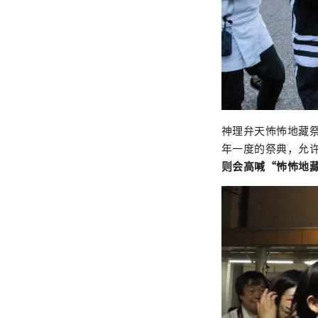
神理弁天怖怖地藏
年一度的祭典，允
则会高喊“怖怖地