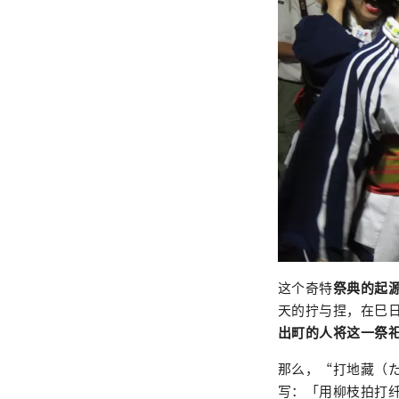
这个奇特
祭典的起
天的拧与捏，在巳
出町的人将这一祭
那么，“打地藏（
写：「用柳枝拍打