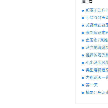
目次
起源于江户
しねり弁天
关键就在这
来到鱼沼市
鱼沼市7家
从当地清酒
推荐的观光
小出酒店冈
奥里塔特温
为期两天一
第一天
摘要：鱼沼