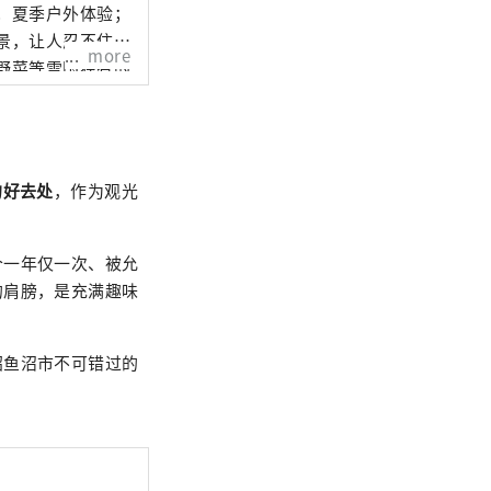
景，让人忍不住想
more
悠闲地体验一次旅
的好去处
，作为观光
个一年仅一次、被允
的肩膀，是充满趣味
绍鱼沼市不可错过的