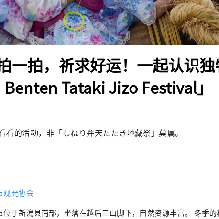
拍一拍，祈求好运！一起认识独
 Benten Tataki Jizo Festival」
看看的活动，非「しねり弁天たたき地藏祭」莫属。
市观光协会
市位于新潟县南部，坐落在越后三山脚下，自然资源丰富。 冬季的