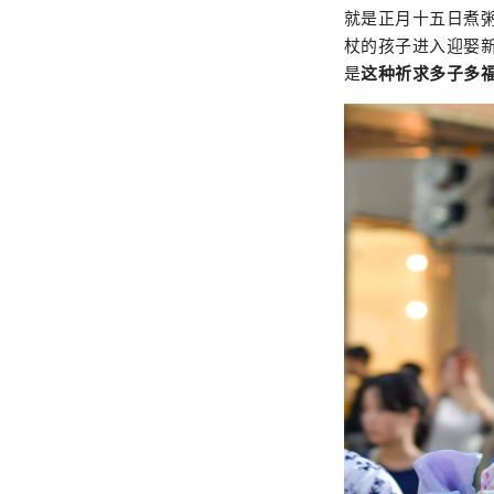
就是正月十五日煮
杖的孩子进入迎娶
是
这种祈求多子多