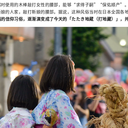
粥时使用的木棒敲打女性的腰部，能够“求得子嗣”“保佑顺产”
新娘的人家，敲打新娘的腰部。据说，这种风俗当时在日本全国各
福的信仰习俗，逐渐演变成了今天的「たたき地蔵（打地藏）」，