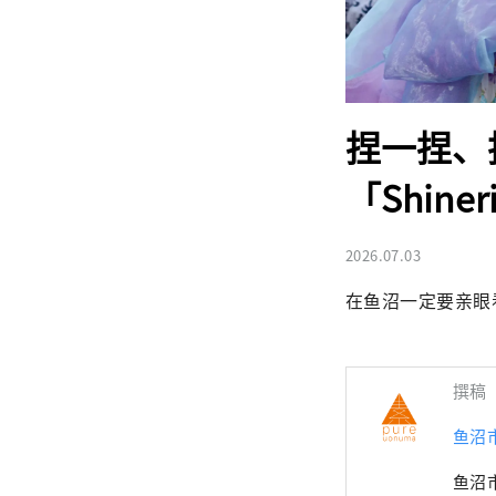
捏一捏、
「Shineri
2026.07.03
在鱼沼一定要亲眼
撰稿
鱼沼
鱼沼