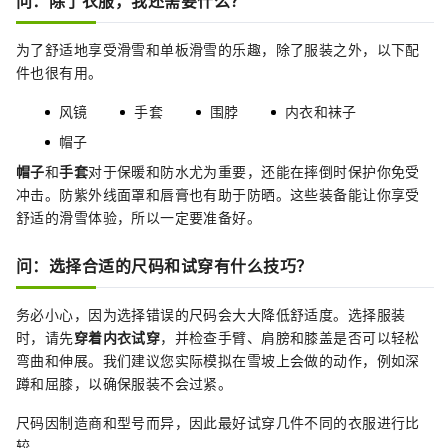
为了舒适地享受滑雪和单板滑雪的乐趣，除了服装之外，以下配
件也很有用。
风镜
手套
围脖
内衣和袜子
帽子
帽子
和
手套
对于保暖和防水尤为重要，还能在摔倒时保护你免受
冲击。防紫外线面罩和唇膏也有助于防晒。这些装备能让你享受
舒适的滑雪体验，所以一定要准备好。
问：选择合适的尺码和试穿有什么技巧？
务必小心，因为选择错误的尺码会大大降低舒适度。选择服装
时，请先
穿着内衣试穿
，并检查手臂、肩膀和膝盖是否可以轻松
弯曲和伸展。我们建议您实际模拟在雪坡上会做的动作，例如深
蹲和屈膝，以确保服装不会过紧。
尺码因制造商和型号而异，因此最好试穿几件不同的衣服进行比
较。