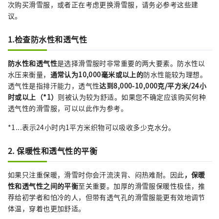
次购买滑雪服，或者正在考虑更换滑雪服，请务必参考这些建
议。
1.检查防水性和透气性
防水性和透气性
是选择滑雪服时非常重要的两大要素。防水性以
水压来衡量，
通常认为10,000毫米或以上的
防水性能较为理想。
透气性是指排汗能力，透气性
达到8,000-10,000克/平方米/24小
时或以上（*1）
则被认为较为舒适。如果您不确定应该购买何种
透气性的滑雪服，可以以此作为参考。
*1...表示24小时内1平方米织物可以吸收多少克水分。
2. 保暖性和透气性的平衡
如果只注重保暖，滑雪时你会汗流浃背、闷热难耐。因此
，保暖
性和透气性之间的平衡
至关重要。加厚的滑雪服保暖性极佳，推
荐给初学者和怕冷的人，但带有透气孔的滑雪服能更有效地调节
体温，穿着也更加舒适。