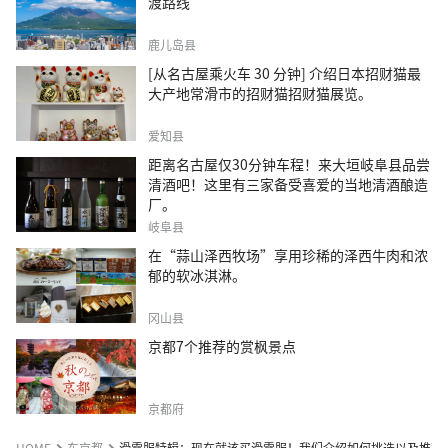
渡路线
鹿儿岛县
[从名古屋乘火车 30 分钟] 介绍日本招财猫最
大产地常滑市的招财猫招财猫展览。
爱知县
距离名古屋仅30分钟车程！来大垣岐阜县品尝
清酒吧！这里有三家备受喜爱的当地清酒酿造
厂。
岐阜县
在“蒜山泽西牧场”享用珍稀的泽西牛肉和浓
郁的软冰淇淋。
冈山县
京都7个推荐的赏枫景点
京都府
HOME
东京都
滑雪服特辑：现在就该买滑雪服！我们介绍如何挑选以及推荐