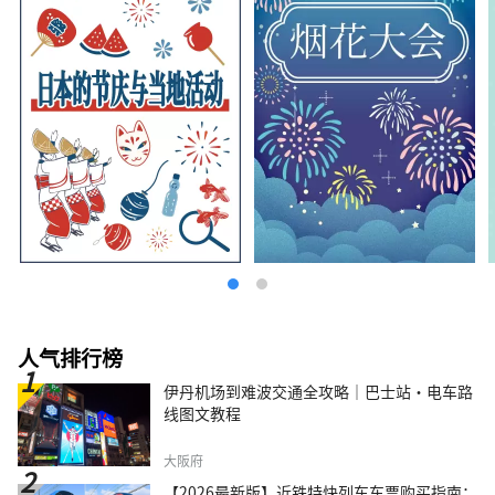
人气排行榜
伊丹机场到难波交通全攻略｜巴士站・电车路
线图文教程
大阪府
【2026最新版】近铁特快列车车票购买指南：