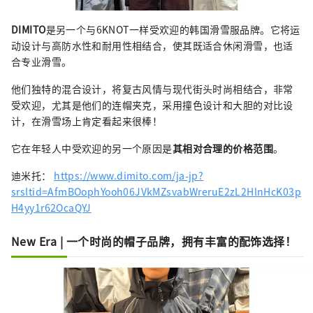
DIMITO
是另一个与6KNOT一样受欢迎的韩国滑雪服品牌。它将运
动设计与高防水性和耐用性相结合，使其既适合休闲滑雪，也适
合专业滑雪。
他们独特的混合设计，将复古风情与现代街头时尚相结合，非常
受欢迎，尤其是他们的连帽夹克，采用撞色设计和大胆的对比设
计，在滑雪场上肯定看起来很棒！
它在年轻人中受欢迎的另一个原因是
其相对合理的价格范围
。
迪米托：
https://www.dimito.com/ja-jp?
srsltid=AfmBOophYooh06JVkMZsvabWreruE2zL2HlnHcK03p
H4yy1r62OcaQYJ
New Era | 一个时尚的帽子品牌，拥有丰富的配饰选择！