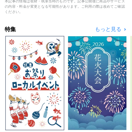
本記事の情報は取材・執筆当時のものです。記事公開後に商品やサービス
くりの起源となった、叡智の集積地。 土地の
の内容・料金が変更となる可能性があります。ご利用の際は改めてご確認
自然と共生する伝統的な産業やここでくらす
ください。
人々の中に、人類が次の1000年へ携えていき
たい普遍の知恵が息づいています。 いまこの
特集
もっと見る
地で、国境や時空を越えて交流することで生ま
れる未来があります。 光を見つける新しい探
究の旅。 ようこそ、越前へ。