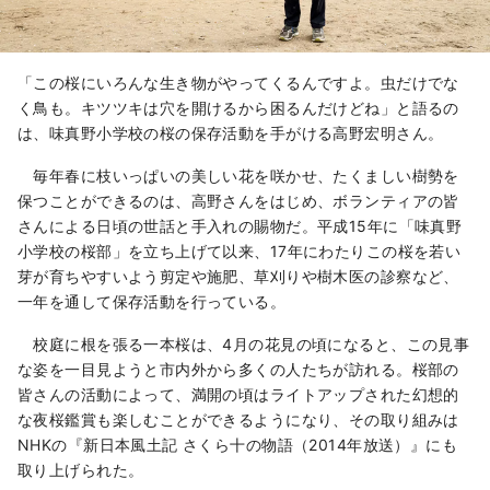
「この桜にいろんな生き物がやってくるんですよ。虫だけでな
く鳥も。キツツキは穴を開けるから困るんだけどね」と語るの
は、味真野小学校の桜の保存活動を手がける高野宏明さん。
毎年春に枝いっぱいの美しい花を咲かせ、たくましい樹勢を
保つことができるのは、高野さんをはじめ、ボランティアの皆
さんによる日頃の世話と手入れの賜物だ。平成15年に「味真野
小学校の桜部」を立ち上げて以来、17年にわたりこの桜を若い
芽が育ちやすいよう剪定や施肥、草刈りや樹木医の診察など、
一年を通して保存活動を行っている。
校庭に根を張る一本桜は、4月の花見の頃になると、この見事
な姿を一目見ようと市内外から多くの人たちが訪れる。桜部の
皆さんの活動によって、満開の頃はライトアップされた幻想的
な夜桜鑑賞も楽しむことができるようになり、その取り組みは
NHKの『新日本風土記 さくら十の物語（2014年放送）』にも
取り上げられた。