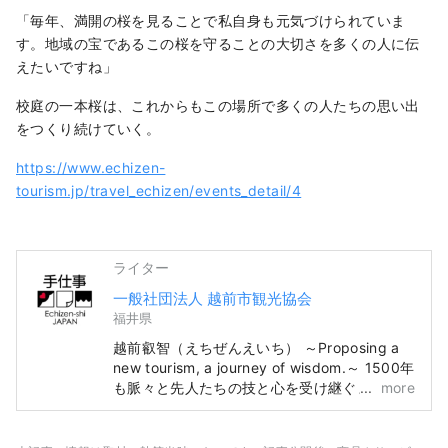
「毎年、満開の桜を見ることで私自身も元気づけられていま
す。地域の宝であるこの桜を守ることの大切さを多くの人に伝
えたいですね」
校庭の一本桜は、これからもこの場所で多くの人たちの思い出
をつくり続けていく。
https://www.echizen-
tourism.jp/travel_echizen/events_detail/4
ライター
一般社団法人 越前市観光協会
福井県
越前叡智（えちぜんえいち） ～Proposing a
new tourism, a journey of wisdom.～ 1500年
も脈々と先人たちの技と心を受け継ぐまち。
more
いにしえの王が治めた「越の国」の入口、越
前。 かつて日本海の向こうから最先端の技術
と文化が真っ先に流入し、日本の奥深いものづ