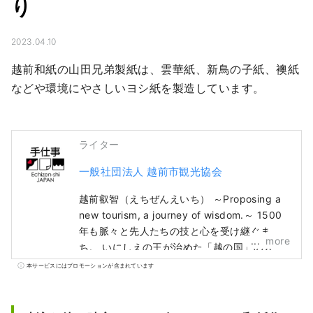
り
2023.04.10
越前和紙の山田兄弟製紙は、雲華紙、新鳥の子紙、襖紙
などや環境にやさしいヨシ紙を製造しています。
ライター
一般社団法人 越前市観光協会
越前叡智（えちぜんえいち） ～Proposing a
new tourism, a journey of wisdom.～ 1500
年も脈々と先人たちの技と心を受け継ぐま
more
ち。 いにしえの王が治めた「越の国」の入
口、越前。 かつて日本海の向こうから最先端
本サービスにはプロモーションが含まれています
の技術と文化が真っ先に流入し、日本の奥深
いものづくりの起源となった、叡智の集積
地。 土地の自然と共生する伝統的な産業やこ