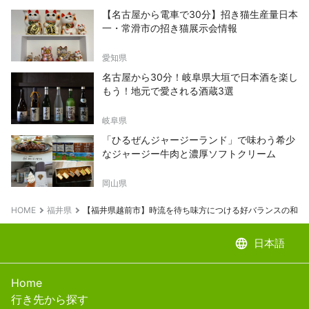
【名古屋から電車で30分】招き猫生産量日本
一・常滑市の招き猫展示会情報
愛知県
名古屋から30分！岐阜県大垣で日本酒を楽し
もう！地元で愛される酒蔵3選
岐阜県
「ひるぜんジャージーランド」で味わう希少
なジャージー牛肉と濃厚ソフトクリーム
岡山県
HOME
福井県
【福井県越前市】時流を待ち味方につける好バランスの和紙
language
日本語
Home
行き先から探す