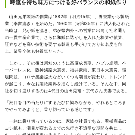
時流を待ち味方につける好バランスの和紙作り
こでくらす人々の中に、人類が次の1000年へ
携えていきたい普遍の知恵が息づいていま
山田兄弟製紙の創業は1882年（明治15年）、養蚕業から製紙
す。 いまこの地で、国境や時空を越えて交流
業（奉書漉き）を始めた。1960年（昭和35年）に法人化された
することで生まれる未来があります。 光を見
当時は、兄が紙を漉き、弟が県内外への営業に出向く社名通り
つける新しい探究の旅。 ようこそ、越前へ。
の一貫生産企業で、さらに和紙に透かしを入れた株券や債券、
証券などを高い技術を要する製造も手がけており知名度も向
上。業界全体も好景気だった。
しかし、その後は周知のように高度成長期、バブル崩壊、ペ
ーパーレス化、阪神淡路大震災、福井豪雨、東日本大震災、環
境問題、コロナ感染拡大などいくつも潮目が変わり、トレンド
が起こり、今なお製紙業界を揺らし続けている。そんな中、同
社を切り盛りするのは4代目の山田晃裕・京代さん夫妻である。
「潮目を目の当たりにするたびに悩みながら、やれるところま
でやってみようと、乗り切っている感じです」
一緒に乗り切っているのは、家族や社員である。看板商品の
ヨシ紙も、潮目が変わるまでの先行き不透明な期間を共にし
た。ヨシ紙は河川敷に生えるヨシをパルプに加工したヨシパル