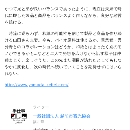
かつて兄と弟が良いバランスであったように、現在は夫婦で時
代に即した製品と商品をバランスよく作りながら、良好な経営
を続ける。
時流に逆らわず、和紙の可能性を信じて製品と商品を作り続
ける山田さん夫妻。今も、バイオ原料は使えるか、異業種・異
分野とのコラボレーションはどうか、和紙とはまったく別のモ
ノができるかも…などと二人で発想を広げながら話す様子は仲
睦まじく、楽しそうだ。この先また潮目が訪れたとしてもしな
やかに変化し、次の時代へ続いていくことを期待せずにはいら
れない。
http://www.yamada-keitei.com/
ライター
一般社団法人 越前市観光協会
福井県