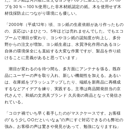
プを30％～100％使用した非木材紙認定の紙。木を使用せず木
材伐採防止につながり環境にも優しい。
「2000年（平成12年）頃、ヨシ紙の生産依頼があり作ったもの
の、反応はいまひとつ。5年ほどは売れませんでした。でもエコ
ブームで潮目が変わり、ヨシやヨシ紙の認知度が向上し、多分
野からの注文が増加。ヨシ紙生産は、水質浄化作用のあるヨシ
自体の環境保全にも直結する大変な作業ですが、製品を作り続
けることに意義があると思っています」
潮目が変わるのを待つ間も、多方面にアンテナを張る。既存
品にユーザーの声を取り入れ、新しい機能性を加える。あるい
は、在庫紙をブラッシュアップしたり、端紙を新商品に再構成
するなどアイデアを練り、実践する。主導は商品開発担当の京
代さんで、和紙の文房具ブランド 久兵衛の商品となって発信さ
れている。
「コロナ禍でいち早く着手したのがマスクケースです。お客様
の“もう少し○○だといいなぁ”の声にすぐ対応できるのも弊社の
強み。お客様の声は驚きや発見があって、勉強になりますね」