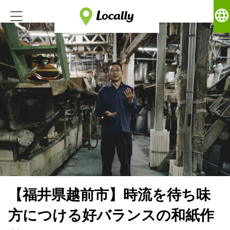
language
【福井県越前市】時流を待ち味
方につける好バランスの和紙作