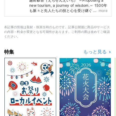
越前叡智（えちぜんえいち） ～Proposing a
new tourism, a journey of wisdom.～ 1500年
も脈々と先人たちの技と心を受け継ぐまち。
more
いにしえの王が治めた「越の国」の入口、越
前。 かつて日本海の向こうから最先端の技術
と文化が真っ先に流入し、日本の奥深いものづ
本記事の情報は取材・執筆当時のものです。記事公開後に商品やサービス
くりの起源となった、叡智の集積地。 土地の
の内容・料金が変更となる可能性があります。ご利用の際は改めてご確認
自然と共生する伝統的な産業やここでくらす
ください。
人々の中に、人類が次の1000年へ携えていき
たい普遍の知恵が息づいています。 いまこの
特集
もっと見る
地で、国境や時空を越えて交流することで生ま
れる未来があります。 光を見つける新しい探
究の旅。 ようこそ、越前へ。