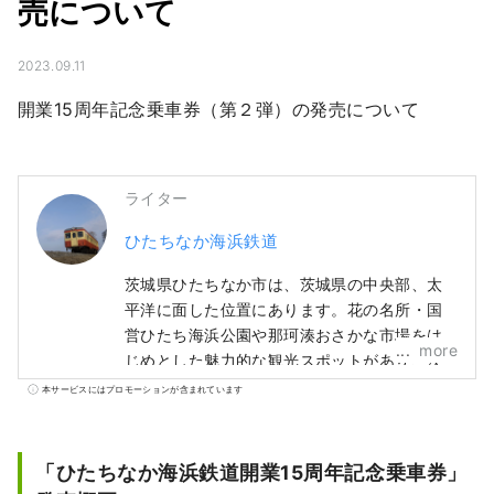
売について
2023.09.11
開業15周年記念乗車券（第２弾）の発売について
ライター
ひたちなか海浜鉄道
茨城県ひたちなか市は、茨城県の中央部、太
平洋に面した位置にあります。花の名所・国
営ひたち海浜公園や那珂湊おさかな市場をは
more
じめとした魅力的な観光スポットがあり、茨
城県の勝田と阿字ケ浦を結ぶ「ひたちなか海
本サービスにはプロモーションが含まれています
浜鉄道」が走り、農業や水産業が盛んで、ほ
しいも生産量・タコの加工生産量は日本一に
輝いています。 黄金の鳥居でSNSでも話題沸
「ひたちなか海浜鉄道開業15周年記念乗車券」
騰の「ほしいも神社」は、終点阿字ヶ浦駅で