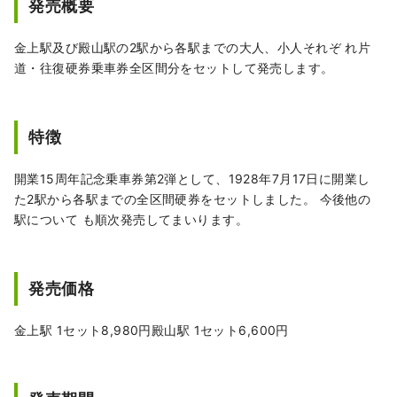
発売概要
下車し、徒歩2分となります。 その阿字ヶ浦駅
から国営ひたち海浜公園のコキアの時期に、
金上駅及び殿山駅の2駅から各駅までの大人、小人それぞ れ片
阿字ヶ浦駅～公園海浜口間の土日・祝日にて
道・往復硬券乗車券全区間分をセットして発売します。
無料シャトルバス「ほしいもシャトルバス」
を運行します。
特徴
開業15周年記念乗車券第2弾として、1928年7月17日に開業し
た2駅から各駅までの全区間硬券をセットしました。 今後他の
駅について も順次発売してまいります。
発売価格
金上駅 1セット8,980円殿山駅 1セット6,600円