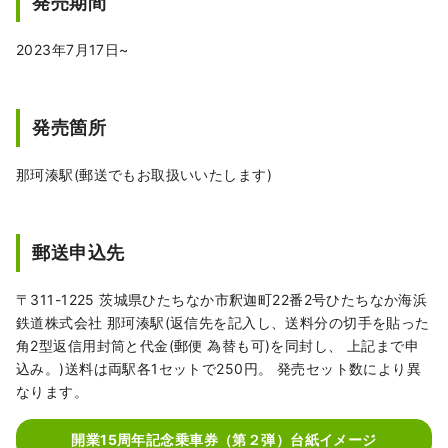
発売期間
2023年7月17日~
発売箇所
那珂湊駅(郵送でもお取扱いいたします)
郵送申込先
〒311-1225 茨城県ひたちなか市釈迦町22番2号ひたちなか海浜
鉄道株式会社 那珂湊駅(返信先を記入し、送料分の切手を貼った
角2型返信用封筒と代金(郵便 為替も可)を同封し、 上記まで申
込み。)送料は両駅各1セットで250円。 発売セット数により異
なります。
開業15周年記念乗車券（第２弾）台紙イメージ