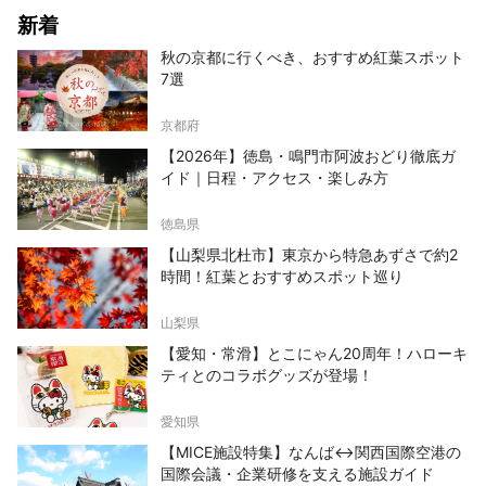
新着
秋の京都に行くべき、おすすめ紅葉スポット
7選
京都府
【2026年】徳島・鳴門市阿波おどり徹底ガ
イド｜日程・アクセス・楽しみ方
徳島県
【山梨県北杜市】東京から特急あずさで約2
時間！紅葉とおすすめスポット巡り
山梨県
【愛知・常滑】とこにゃん20周年！ハローキ
ティとのコラボグッズが登場！
愛知県
【MICE施設特集】なんば↔関西国際空港の
国際会議・企業研修を支える施設ガイド