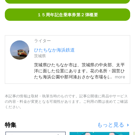
１５周年記念乗車券第２弾概要
ライター
ひたちなか海浜鉄道
茨城県
茨城県ひたちなか市は、茨城県の中央部、太平
洋に面した位置にあります。花の名所・国営ひ
たち海浜公園や那珂湊おさかな市場をはじめと
more
した魅力的な観光スポットがあり、茨城県の勝
田と阿字ケ浦を結ぶ「ひたちなか海浜鉄道」が
走り、農業や水産業が盛んで、ほしいも生産
本記事の情報は取材・執筆当時のものです。記事公開後に商品やサービス
量・タコの加工生産量は日本一に輝いていま
の内容・料金が変更となる可能性があります。ご利用の際は改めてご確認
す。 黄金の鳥居でSNSでも話題沸騰の「ほし
ください。
いも神社」は、終点阿字ヶ浦駅で下車し、徒歩
2分となります。 その阿字ヶ浦駅から国営ひた
特集
もっと見る
ち海浜公園のコキアの時期に、阿字ヶ浦駅～公
園海浜口間の土日・祝日にて無料シャトルバス