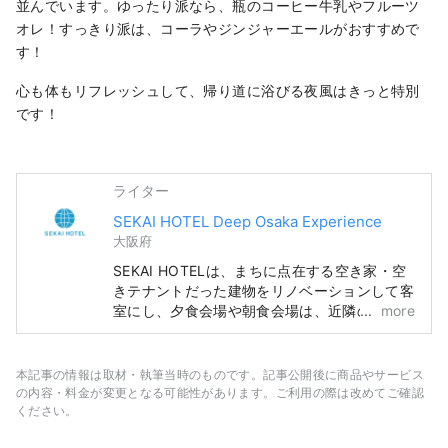
並んでいます。ゆったり派なら、瓶のコーヒー牛乳やフルーツ
オレ！すっきり派は、コーラやジンジャーエールがおすすめで
す！
心も体もリフレッシュして、帰り道に浴びる夜風はきっと特別
です！
ライター
SEKAI HOTEL Deep Osaka Experience
大阪府
SEKAI HOTELは、まちに点在する空き家・空
きテナントだった建物をリノベーションして客
室にし、夕食会場や朝食会場は、近隣の飲食店
more
など、まち全体をホテルのように楽しんでいた
だける「まちごとホテル」です。
本記事の情報は取材・執筆当時のものです。記事公開後に商品やサービス
の内容・料金が変更となる可能性があります。ご利用の際は改めてご確認
ください。