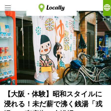
language
【大阪・体験】昭和スタイルに
浸れる！未だ薪で沸く銭湯「戎