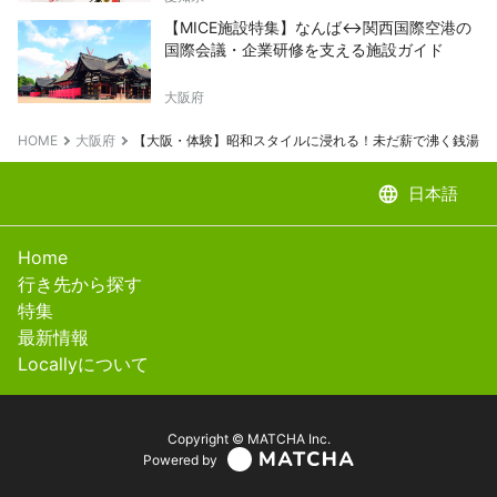
【MICE施設特集】なんば↔関西国際空港の
国際会議・企業研修を支える施設ガイド
大阪府
HOME
大阪府
【大阪・体験】昭和スタイルに浸れる！未だ薪で沸く銭湯「
language
日本語
Home
行き先から探す
特集
最新情報
Locallyについて
Copyright © MATCHA Inc.
Powered by