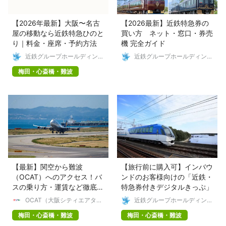
【2026年最新】大阪〜名古
【2026最新】近鉄特急券の
屋の移動なら近鉄特急ひのと
買い方 ネット・窓口・券売
り｜料金・座席・予約方法
機 完全ガイド
近鉄グループホールディング
近鉄グループホールディング
ス株式会社
ス株式会社
梅田・心斎橋・難波
【最新】関空から難波
【旅行前に購入可】インバウ
（OCAT）へのアクセス！バ
ンドのお客様向けの「近鉄・
スの乗り方・運賃など徹底解
特急券付きデジタルきっぷ」
説
OCAT（大阪シティエアター
近鉄グループホールディング
ミナル）
ス株式会社
梅田・心斎橋・難波
梅田・心斎橋・難波