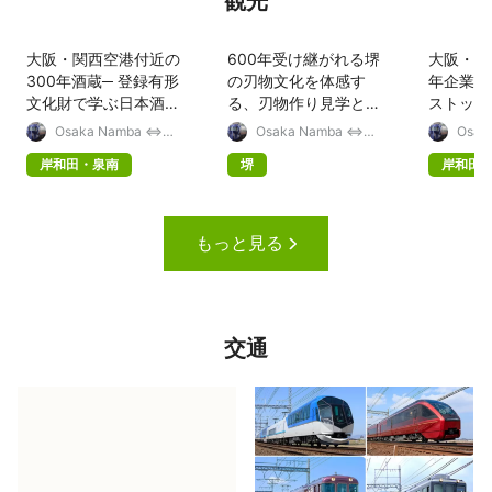
観光
大阪・関西空港付近の
600年受け継がれる堺
大阪・関
300年酒蔵─ 登録有形
の刃物文化を体感す
年企業の
文化財で学ぶ日本酒試
る、刃物作り見学と鍛
ストッキ
飲体験ツアー
冶体験
で知る日
Osaka Namba ⇔
Osaka Namba ⇔
Osak
Kansai Intl Airport
Kansai Intl Airport
Kansai
MICE Guide
MICE Guide
MICE
岸和田・泉南
堺
岸和田
もっと見る
交通