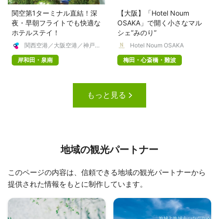
関空第1ターミナル直結！深
【大阪】「Hotel Noum
夜・早朝フライトでも快適な
OSAKA」で開く小さなマル
ホテルステイ！
シェ”みのり”
関西空港／大阪空港／神戸空
Hotel Noum OSAKA
港 【公式】
岸和田・泉南
梅田・心斎橋・難波
もっと見る
地域の観光パートナー
このページの内容は、信頼できる地域の観光パートナーから
提供された情報をもとに制作しています。