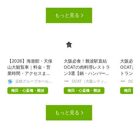
もっと見る
食
【2026】海遊館・天保
大阪必食！難波駅直結
大阪必食
山大観覧車｜料金・営
OCATの肉料理レストラ
OCAT
業時間・アクセスまと
ン3選【鍋・ハンバー
トラン3
め
グ・スペアリブ】
き・丼・
近鉄グループホールデ
OCAT（大阪シティエ
OCA
ィングス株式会社
アターミナル）
アタ
梅田・心斎橋・難波
梅田・心斎橋・難波
梅田・
もっと見る