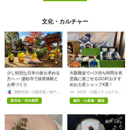
文化・カルチャー
少し特別な日本の旅を求める
大阪難波でバス待ち時間を有
方へ ― 盛松寺で抹茶体験と
意義に過ごせるOCATおすす
お香づくり
めお土産ショップ4選！
関西空港／大阪空港／神戸空
OCAT（大阪シティエアター
港 【公式】
ミナル）
富田林・河内長野
梅田・心斎橋・難波