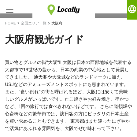
language
HOME
全国エリア一覧
大阪府
大阪府観光ガイド
買い物とグルメの街"大阪"!! 大阪は日本の西部地域を代表する
大都市で16世紀の昔から、日本の商業の中心地として発展し
てきました。 通天閣や大阪城などのランドマークに加え、
USJなどのアミューズメントスポットにも恵まれています。
また、"食い倒れ"の街と呼ばれるほど、大阪には安くて美味
しいグルメがいっぱいです。たこ焼きやお好み焼き、串かつ
など、1回の旅行では食べきれないほどです。 さらに道頓堀や
心斎橋などの繁華街では、訪日客の方にピッタリの日本土産
を買い求めることもできます。 東京都はまた違ったにぎやか
で活気にあふれる雰囲気を、大阪でぜひ味わって下さい。