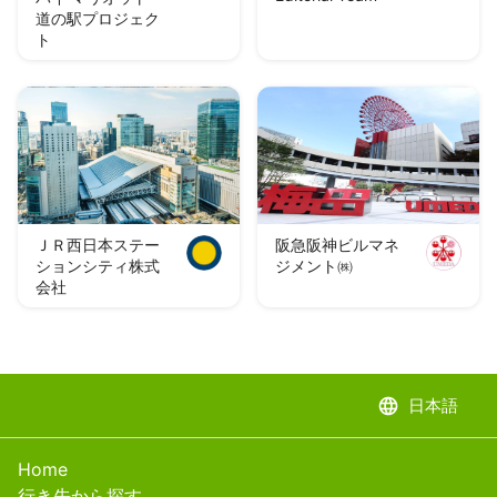
道の駅プロジェク
ト
ＪＲ西日本ステー
阪急阪神ビルマネ
ションシティ株式
ジメント㈱
会社
language
日本語
Home
行き先から探す