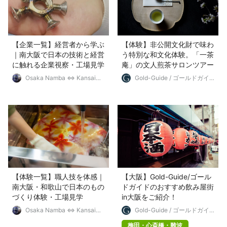
【企業一覧】経営者から学ぶ
【体験】非公開文化財で味わ
｜南大阪で日本の技術と経営
う特別な和文化体験。「一茶
に触れる企業視察・工場見学
庵」の文人煎茶サロンツアー
Osaka Namba ⇔ Kansai
Gold-Guide / ゴールドガイ
Intl Airport MICE Guide
ド
【体験一覧】職人技を体感｜
【大阪】Gold-Guide/ゴール
南大阪・和歌山で日本のもの
ドガイドのおすすめ飲み屋街
づくり体験・工場見学
in大阪をご紹介！
Osaka Namba ⇔ Kansai
Gold-Guide / ゴールドガイ
Intl Airport MICE Guide
ド
梅田・心斎橋・難波