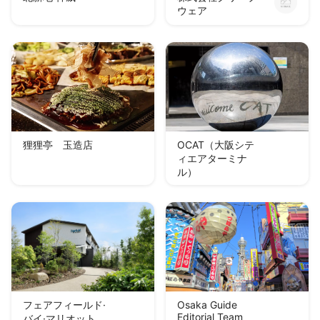
ウェア
狸狸亭 玉造店
OCAT（大阪シテ
ィエアターミナ
ル）
フェアフィールド·
Osaka Guide
Editorial Team
バイ·マリオット