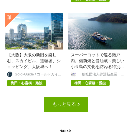
【大阪】大阪の新旧を楽し
スーパーヨットで巡る瀬戸
む、スカイビル、道頓堀、シ
内。備前焼と醤油蔵～美しい
ョッピング、大阪城へ！
小豆島の文化を訪ねる特別な
旅へ
Gold-Guide / ゴールドガイ
一般社団法人夢洲新産業・都
ド
市創造機構
梅田・心斎橋・難波
梅田・心斎橋・難波
もっと見る