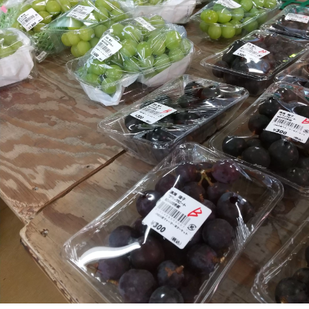
日本有数のパラグライダー発着場や世界一有
名なねこ駅長がいる貴志駅など、観光にも恵
まれています。 紀の川フルーツ観光局はフ
ルーツ特産品を販売している他、フルーツ収
穫体験などの観光旅行商品も取り扱っており
ます。お気軽にお問合せ下さい。