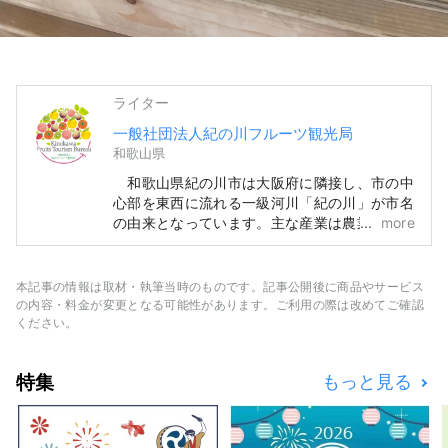
ライター
一般社団法人紀の川フルーツ観光局
和歌山県
和歌山県紀の川市は大阪府に隣接し、市の中
心部を東西に流れる一級河川「紀の川」が市名
の由来となっています。主な産業は農業で、と
more
りわけフルーツは苺・桃・いちじく・柿・キウ
イ・八朔など、一年を通じ収穫されています。
一級品ブランド「あら川の桃」とその桃畑「ひ
本記事の情報は取材・執筆当時のものです。記事公開後に商品やサービス
と目十万本 桃源郷」や、中身が黒くて甘い
の内容・料金が変更となる可能性があります。ご利用の際は改めてご確認
「紀の川柿」など、特徴的なフルーツは多くの
ください。
人に愛されています。また、日本有数のパラグ
ライダー発着場や世界一有名なねこ駅長がいる
特集
もっと見る
貴志駅など、観光にも恵まれています。 紀
の川フルーツ観光局はフルーツ特産品を販売し
ている他、フルーツ収穫体験などの観光旅行商
品も取り扱っております。お気軽にお問合せ下