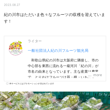
2023.08.27
紀の川市はただいま色々なフルーツの収穫を迎えていま
す！
ライター
一般社団法人紀の川フルーツ観光局
和歌山県紀の川市は大阪府に隣接し、市の
中心部を東西に流れる一級河川「紀の川」が
市名の由来となっています。主な産業は農業
more
で、とりわけフルーツは苺・桃・いちじく・
柿・キウイ・八朔など、一年を通じ収穫され
本サービスにはプロモーションが含まれています
ています。一級品ブランド「あら川の桃」と
その桃畑「ひと目十万本 桃源郷」や、中身
が黒くて甘い「紀の川柿」など、特徴的なフ
ルーツは多くの人に愛されています。また、