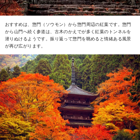
おすすめは、惣門（ソウモン）から惣門周辺の紅葉です。惣門
から山門へ続く参道は、古木のかえでが多く紅葉のトンネルを
潜りぬけるようです。振り返って惣門を眺めると情緒ある風景
が再び広がります。