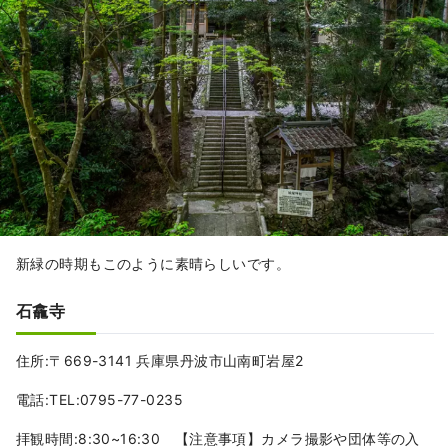
新緑の時期もこのように素晴らしいです。
石龕寺
住所:〒669-3141 兵庫県丹波市山南町岩屋2
電話:TEL:0795-77-0235
拝観時間:8:30~16:30 【注意事項】カメラ撮影や団体等の入