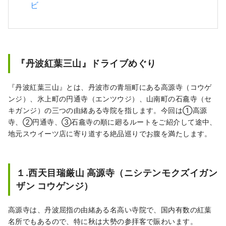
ビ
『丹波紅葉三山』ドライブめぐり
『丹波紅葉三山』とは、丹波市の青垣町にある高源寺（コウゲ
ンジ）、氷上町の円通寺（エンツウジ）、山南町の石龕寺（セ
キガンジ）の三つの由緒ある寺院を指します。今回は①高源
寺、②円通寺、➂石龕寺の順に廻るルートをご紹介して途中、
地元スウイーツ店に寄り道する絶品巡りでお腹を満たします。
１.西天目瑞厳山 高源寺（ニシテンモクズイガン
ザン コウゲンジ）
高源寺は、丹波屈指の由緒ある名高い寺院で、国内有数の紅葉
名所でもあるので、特に秋は大勢の参拝客で賑わいます。