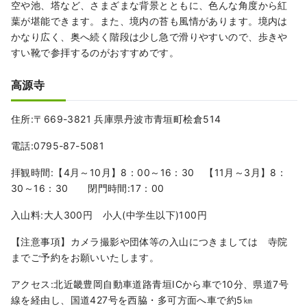
空や池、塔など、さまざまな背景とともに、色んな角度から紅
葉が堪能できます。また、境内の苔も風情があります。境内は
かなり広く、奥へ続く階段は少し急で滑りやすいので、歩きや
すい靴で参拝するのがおすすめです。
高源寺
住所:〒669-3821 兵庫県丹波市青垣町桧倉514
電話:0795-87-5081
拝観時間:【4月～10月】8：00～16：30 【11月～3月】8：
30～16：30 閉門時間:17：00
入山料:大人300円 小人(中学生以下)100円
【注意事項】カメラ撮影や団体等の入山につきましては 寺院
までご予約をお願いいたします。
アクセス:北近畿豊岡自動車道路青垣ICから車で10分、県道7号
線を経由し、国道427号を西脇・多可方面へ車で約5㎞