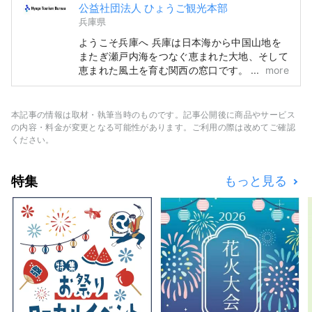
公益社団法人 ひょうご観光本部
兵庫県
ようこそ兵庫へ 兵庫は日本海から中国山地を
またぎ瀬戸内海をつなぐ恵まれた大地、そして
恵まれた風土を育む関西の窓口です。 「さく
more
ら名所100選」に選ばれた世界遺産の姫路城、
六甲山から見る大パノラマの夜景など、目を奪
われる絶景が数多くあります。 世界的に名高
本記事の情報は取材・執筆当時のものです。記事公開後に商品やサービス
い神戸ブランド、日本を代表する牛肉で但馬牛
の内容・料金が変更となる可能性があります。ご利用の際は改めてご確認
の代名詞「KOBE BEEF」、酒米「兵庫山田
ください。
錦」は舌が驚く逸品です。 名湯、有馬温泉や
多くの文学作品にも登場する城崎温泉。大自然
特集
もっと見る
に包まれ心も体もリラックスできます。 淡路
島・鳴門のうずしおの雷鳴のように響く音、夏
に各地で開催される花火大会でのダイナミック
な音など、心に残る音に出会えます。 県内の
ハーブ園や植物園では四季を通じて、ハーブや
花々の優しく心地良い香りに癒されます。 さ
あ、「視覚・味覚・触覚・聴覚・嗅覚」の五感
を刺激する新しい旅を、兵庫県でご堪能くださ
い。