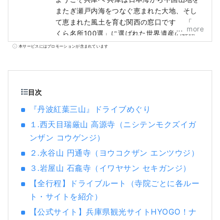
またぎ瀬戸内海をつなぐ恵まれた大地、そし
て恵まれた風土を育む関西の窓口です。 「さ
more
くら名所100選」に選ばれた世界遺産の姫路
城、六甲山から見る大パノラマの夜景など、
本サービスにはプロモーションが含まれています
目を奪われる絶景が数多くあります。 世界的
に名高い神戸ブランド、日本を代表する牛肉
で但馬牛の代名詞「KOBE BEEF」、酒米「兵
庫山田錦」は舌が驚く逸品です。 名湯、有馬
目次
温泉や多くの文学作品にも登場する城崎温
『丹波紅葉三山』ドライブめぐり
泉。大自然に包まれ心も体もリラックスでき
１.西天目瑞厳山 高源寺（ニシテンモクズイガ
ます。 淡路島・鳴門のうずしおの雷鳴のよう
に響く音、夏に各地で開催される花火大会で
ンザン コウゲンジ）
のダイナミックな音など、心に残る音に出会
２.永谷山 円通寺（ヨウコクザン エンツウジ）
えます。 県内のハーブ園や植物園では四季を
３.岩屋山 石龕寺（イワヤサン セキガンジ）
通じて、ハーブや花々の優しく心地良い香り
に癒されます。 さあ、「視覚・味覚・触覚・
【全行程】ドライブルート（寺院ごとに各ルー
聴覚・嗅覚」の五感を刺激する新しい旅を、
ト・サイトを紹介）
兵庫県でご堪能ください。
【公式サイト】兵庫県観光サイトHYOGO！ナ