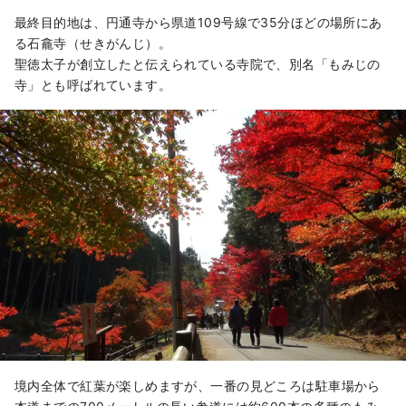
最終目的地は、円通寺から県道109号線で35分ほどの場所にあ
る石龕寺（せきがんじ）。
聖徳太子が創立したと伝えられている寺院で、別名「もみじの
寺」とも呼ばれています。
境内全体で紅葉が楽しめますが、一番の見どころは駐車場から