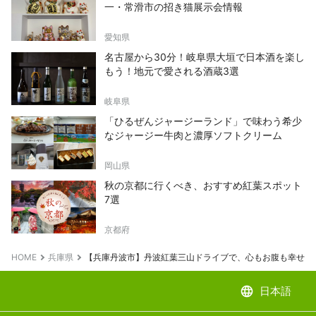
一・常滑市の招き猫展示会情報
愛知県
名古屋から30分！岐阜県大垣で日本酒を楽し
もう！地元で愛される酒蔵3選
岐阜県
「ひるぜんジャージーランド」で味わう希少
なジャージー牛肉と濃厚ソフトクリーム
岡山県
秋の京都に行くべき、おすすめ紅葉スポット
7選
京都府
HOME
兵庫県
【兵庫丹波市】丹波紅葉三山ドライブで、心もお腹も幸せに
language
日本語