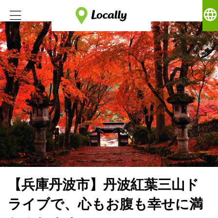
language
【兵庫丹波市】丹波紅葉三山ド
ライブで、心もお腹も幸せに満