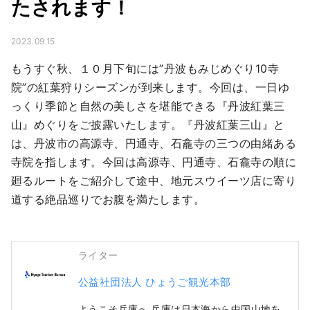
たされます！
2023.09.15
もうすぐ秋、１０月下旬には”丹波もみじめぐり10寺
院”の紅葉狩りシーズンが到来します。今回は、一日ゆ
っくり季節と自然の美しさを堪能できる『丹波紅葉三
山』めぐりをご披露いたします。『丹波紅葉三山』と
は、丹波市の高源寺、円通寺、石龕寺の三つの由緒ある
寺院を指します。今回は高源寺、円通寺、石龕寺の順に
廻るルートをご紹介して途中、地元スウイーツ店に寄り
道する絶品巡りでお腹を満たします。
ライター
公益社団法人 ひょうご観光本部
ようこそ兵庫へ 兵庫は日本海から中国山地を