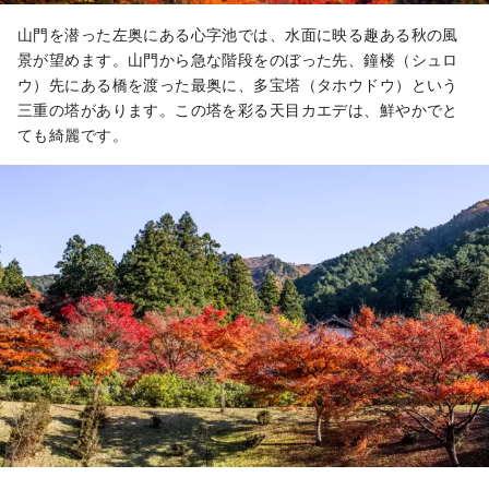
山門を潜った左奥にある心字池では、水面に映る趣ある秋の風
景が望めます。山門から急な階段をのぼった先、鐘楼（シュロ
ウ）先にある橋を渡った最奥に、多宝塔（タホウドウ）という
三重の塔があります。この塔を彩る天目カエデは、鮮やかでと
ても綺麗です。