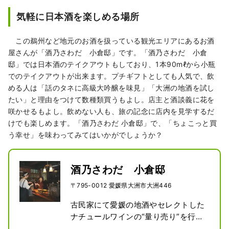
気軽に日本酒を楽しめる場所
この鵜州など地元のお酒を扱っている観光エリアにあるお酒
屋さんが「酒乃さわだ 小倉邸」です。「酒乃さわだ 小倉
邸」では日本酒のテイクアウトもしており、1本90mℓから小瓶
でのテイクアウトが出来ます。プチギフトとしても人気で、飲
める人は「話のタネに高級大吟醸を味見」「大洲の地酒を試し
たい」と理由をつけて数種類買うもよし。店主と酒談義に花を
咲かせるもよし。飲めない人も、旅の記念に店内を見学するだ
けでも楽しめます。「酒乃さわだ 小倉邸」で、「ちょこっと買
う幸せ」を味わってみてはいかがでしょうか？
酒乃さわだ 小倉邸
〒795-0012 愛媛県大洲市大洲446
古民家にて愛媛の地酒やセレクトした
ナチュールワインの“量り売り”を行う
稀有な酒店。大洲市内の五郎には本店