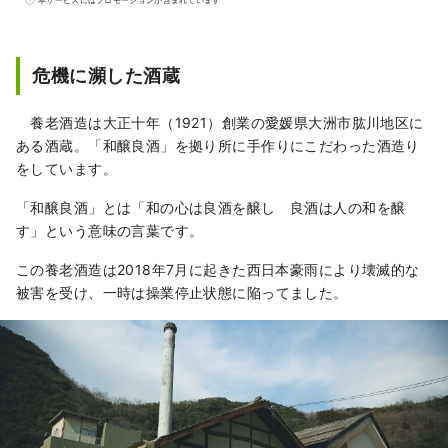
っていることで、自然・歴史文化・名産品に
多くの恵みをもたらしました。 江戸の昔、大
洲城の城下町として栄えたその名残が、肱川
危機に瀕した酒蔵
のほとりに息づいています。
養老酒造は大正十年（1921）創業の愛媛県大洲市肱川地区に
ある酒蔵。「和醸良酒」を拠り所に手作りにこだわった酒造り
をしています。
「和醸良酒」とは「和の心は良酒を醸し 良酒は人の和を醸
す」という意味の言葉です。
この養老酒造は2018年7月に起きた西日本豪雨により壊滅的な
被害を受け、一時は操業停止状態に陥ってました。