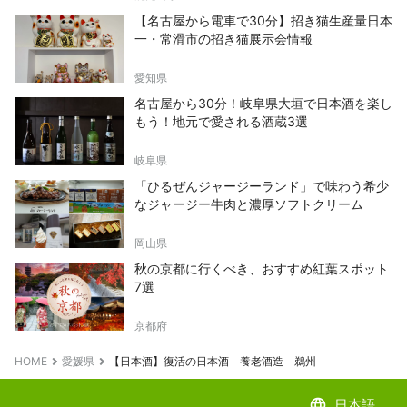
【名古屋から電車で30分】招き猫生産量日本
一・常滑市の招き猫展示会情報
愛知県
名古屋から30分！岐阜県大垣で日本酒を楽し
もう！地元で愛される酒蔵3選
岐阜県
「ひるぜんジャージーランド」で味わう希少
なジャージー牛肉と濃厚ソフトクリーム
岡山県
秋の京都に行くべき、おすすめ紅葉スポット
7選
京都府
HOME
愛媛県
【日本酒】復活の日本酒 養老酒造 鵜州
language
日本語