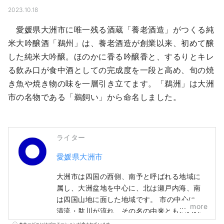
2023.10.18
　愛媛県大洲市に唯一残る酒蔵「養老酒造」がつくる純
米大吟醸酒「鵜州」は、養老酒造が創業以来、初めて醸
した純米大吟醸。ほのかに香る吟醸香と、するりとキレ
る飲み口が食中酒としての完成度を一段と高め、旬の焼
き魚や焼き物の味を一層引き立てます。「鵜洲」は大洲
市の名物である「鵜飼い」から命名しました。
ライター
愛媛県大洲市
大洲市は四国の西側、南予と呼ばれる地域に
属し、大洲盆地を中心に、北は瀬戸内海、南
は四国山地に面した地域です。 市の中心には
more
清流・肱川が流れ、その名の由来ともいわれ
るように肘のように湾曲した川が、まちを巡
本サービスにはプロモーションが含まれています