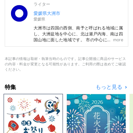
ライター
愛媛県大洲市
愛媛県
大洲市は四国の西側、南予と呼ばれる地域に属
し、大洲盆地を中心に、北は瀬戸内海、南は四
国山地に面した地域です。 市の中心には清
more
流・肱川が流れ、その名の由来ともいわれるよ
うに肘のように湾曲した川が、まちを巡ってい
ることで、自然・歴史文化・名産品に多くの恵
本記事の情報は取材・執筆当時のものです。記事公開後に商品やサービス
みをもたらしました。 江戸の昔、大洲城の城
の内容・料金が変更となる可能性があります。ご利用の際は改めてご確認
下町として栄えたその名残が、肱川のほとりに
ください。
息づいています。
特集
もっと見る