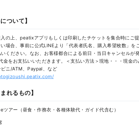
入について】
に購入の上、peatixアプリもしくは印刷したチケットを集合時にご
できない場合、事前に公式LINEより「代表者氏名、購入希望枚数」
払いください。なお、お客様都合による前日・当日キャンセルが
の代金をお支払いいただきます。＜支払い方法＞現地・・・現金のみp
ニ/ATM、Paypal、など
otogizoushi.peatix.com/
含まれるもの】
rienceツアー（昼食・作務衣・各種体験代・ガイド代含む）
席