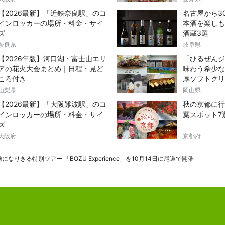
【2026最新】「近鉄奈良駅」のコ
名古屋から3
インロッカーの場所・料金・サイ
本酒を楽しも
ズ
酒蔵3選
奈良県
岐阜県
【2026年版】河口湖・富士山エリ
「ひるぜんジ
アの花火大会まとめ｜日程・見ど
味わう希少な
ころ付き
厚ソフトクリ
山梨県
岡山県
【2026最新】「大阪難波駅」のコ
秋の京都に行
インロッカーの場所・料金・サイ
葉スポット7
ズ
大阪府
京都府
になりきる特別ツアー 「BOZU Experience」を10月14日に尾道で開催