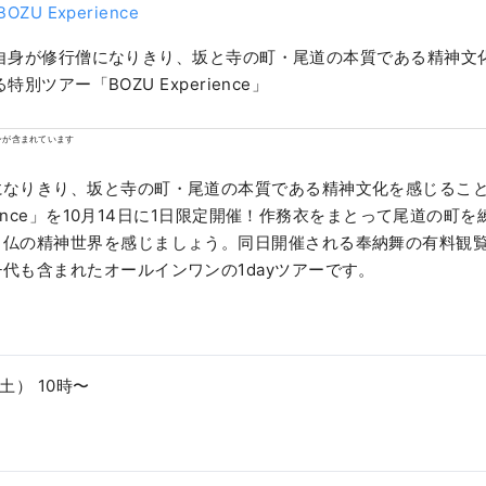
OZU Experience
自身が修行僧になりきり、坂と寺の町・尾道の本質である精神文
特別ツアー「BOZU Experience」
ンが含まれています
になりきり、坂と寺の町・尾道の本質である精神文化を感じるこ
erience」を10月14日に1日限定開催！作務衣をまとって尾道の
、仏の精神世界を感じましょう。同日開催される奉納舞の有料観
代も含まれたオールインワンの1dayツアーです。
（土） 10時〜