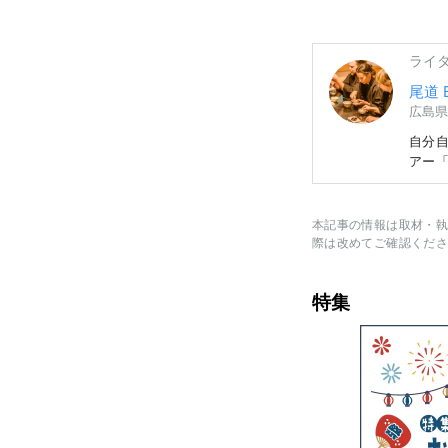
ライ
尾道 B
広島県
自分
アー「B
本記事の情報は取材・執
際は改めてご確認くださ
特集