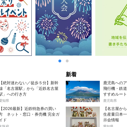
新着
【絶対迷わない／徒歩５分】新幹
鹿児島へのア
線「名古屋駅」から「近鉄名古屋
飛行機・鉄道
駅」への行き方
すすめルート
愛知県
鹿児島県
【2026最新】近鉄特急券の買い
【名古屋から
方 ネット・窓口・券売機 完全ガ
生産量日本一
イド
示会情報
大阪府
愛知県