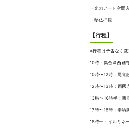
・光のアート空間
・秘仏拝観
【行程】
※行程は予告なく
10時：集合＠西國
10時〜12時：尾
12時〜13時：西
13時〜16時半：
17時〜18時：奉納
18時〜：イルミネ