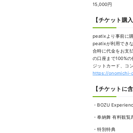
15,000円
【チケット購
peatixより事前
peatixが利用
合時に代金をお支
の口座まで100%
ジットカード、コンビ
https://onomichi-
【チケットに
・BOZU Expe
・奉納舞 有料観覧
・特別特典