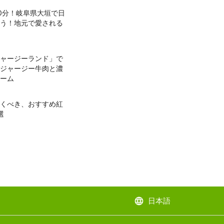
0分！岐阜県大垣で日
う！地元で愛される
ャージーランド」で
ジャージー牛肉と濃
ーム
くべき、おすすめ紅
選
language
日本語