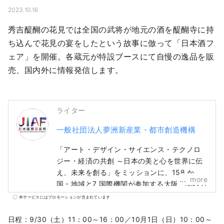
2023.10.16
秀吉醍醐の花見では全国の武将が地元の酒を醍醐寺に持
ち込んで花見の宴をしたという故事に倣って「日本酒フ
ェア」を開催。各蔵元が特設ブースにて自慢の逸品を販
売、国内外に情報発信します。
ライター
一般社団法人夢洲新産業・都市創造機構
「アート・デザイン・サイエンス・テクノロ
ジー・経済の共創 ～日本の美と心を世界に伝
え、未来を創る」をミッションに、158 か
more
国・地域と7 国際機関が参加する大阪・関西万
博と同期間の6ヵ月間、「日本国際芸術祭」を
本サービスにはプロモーションが含まれています
万博会場と京都～大阪～関西～全国をネット
ワークして開催し、文化芸術と経済社会の好
日程：9/30（土）11：00～16：00／10月1日（日）10：00～