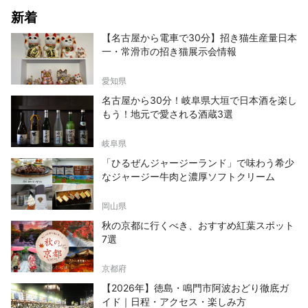
新着
【名古屋から電車で30分】招き猫生産量日本
一・常滑市の招き猫展示会情報
愛知県
名古屋から30分！岐阜県大垣で日本酒を楽し
もう！地元で愛される酒蔵3選
岐阜県
「ひるぜんジャージーランド」で味わう希少
なジャージー牛肉と濃厚ソフトクリーム
岡山県
秋の京都に行くべき、おすすめ紅葉スポット
7選
京都府
【2026年】徳島・鳴門市阿波おどり徹底ガ
イド｜日程・アクセス・楽しみ方