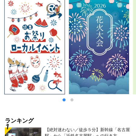
(一社)夢洲新産業・都市創造機構 /事務局
（株）健康都市デザイン研究所
https://yumeshimakikou.org/ 〒530-0001大
阪市北区梅田3丁目4番5号 毎日新聞ビル E-
mail：info@yumeshimakikou.com TEL：
06-6136-8803
***************************************
ランキング
【絶対迷わない／徒歩５分】新幹線「名古屋
駅」から「近鉄名古屋駅」への行き方