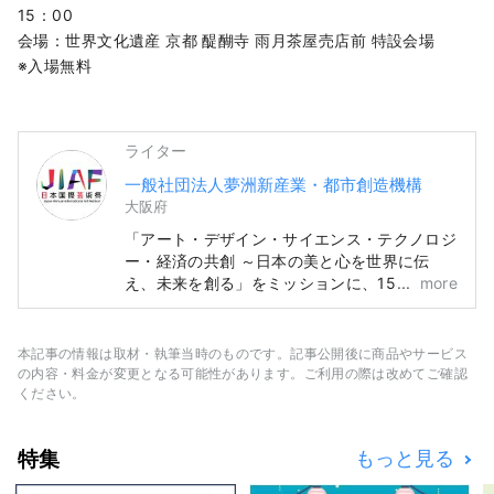
循環といのち輝くWell-being な未来創りに貢
15：00
献。 万博を契機に世界の国々との多様な文化
会場：世界文化遺産 京都 醍醐寺 雨月茶屋売店前 特設会場
芸術・科学技術・経済の共創の輪が拡がって
※入場無料
いけば幸いです。
**************************************
(一社)夢洲新産業・都市創造機構 /事務局
ライター
（株）健康都市デザイン研究所
一般社団法人夢洲新産業・都市創造機構
https://yumeshimakikou.org/ 〒530-0001
大阪府
大阪市北区梅田3丁目4番5号 毎日新聞ビル
「アート・デザイン・サイエンス・テクノロジ
E-mail：info@yumeshimakikou.com
ー・経済の共創 ～日本の美と心を世界に伝
TEL：06-6136-8803
え、未来を創る」をミッションに、158 か
more
***************************************
国・地域と7 国際機関が参加する大阪・関西万
博と同期間の6ヵ月間、「日本国際芸術祭」を
万博会場と京都～大阪～関西～全国をネットワ
本記事の情報は取材・執筆当時のものです。記事公開後に商品やサービス
ークして開催し、文化芸術と経済社会の好循環
の内容・料金が変更となる可能性があります。ご利用の際は改めてご確認
といのち輝くWell-being な未来創りに貢献。
ください。
万博を契機に世界の国々との多様な文化芸術・
科学技術・経済の共創の輪が拡がっていけば幸
特集
もっと見る
いです。
**************************************