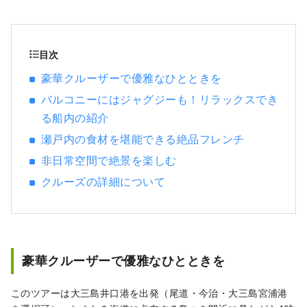
ードサービス事業として、高速バスの運行
「広島～今治・福山～今治・福山～松山」、
料金所運営、料飲事業として「来島海峡サー
ビスエリア」「風のレストラン」「丸の内88
目次
屋」その他、岡山理科大学の今治キャンパス
豪華クルーザーで優雅なひとときを
食堂の運営を通じて、多くの訪問いただく皆
バルコニーにはジャグジーも！リラックスでき
さんに向けた誘客サービスと、地元貢献を目
指しています。
る船内の紹介
瀬戸内の食材を堪能できる絶品フレンチ
非日常空間で絶景を楽しむ
クルーズの詳細について
豪華クルーザーで優雅なひとときを
このツアーは大三島井口港を出発（尾道・今治・大三島宮浦港