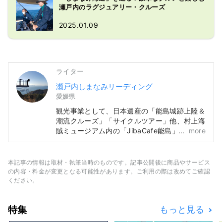
瀬戸内のラグジュアリー・クルーズ
2025.01.09
ライター
瀬戸内しまなみリーディング
愛媛県
観光事業として、日本遺産の「能島城跡上陸＆
潮流クルーズ」「サイクルツアー」他、村上海
賊ミュージアム内の「JibaCafe能島」にて、
more
オフィシャルグッズの開発販売、官公庁向け誘
客サービスを行っています。また、ロードサー
ビス事業として、高速バスの運行「広島～今
本記事の情報は取材・執筆当時のものです。記事公開後に商品やサービス
治・福山～今治・福山～松山」、料金所運営、
の内容・料金が変更となる可能性があります。ご利用の際は改めてご確認
料飲事業として「来島海峡サービスエリア」
ください。
「風のレストラン」「丸の内88屋」その他、
岡山理科大学の今治キャンパス食堂の運営を通
特集
もっと見る
じて、多くの訪問いただく皆さんに向けた誘客
サービスと、地元貢献を目指しています。