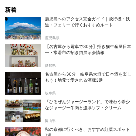
新着
鹿児島へのアクセス完全ガイド｜飛行機・鉄
道・フェリーで行くおすすめルート
鹿児島県
【名古屋から電車で30分】招き猫生産量日本
一・常滑市の招き猫展示会情報
愛知県
名古屋から30分！岐阜県大垣で日本酒を楽し
もう！地元で愛される酒蔵3選
岐阜県
「ひるぜんジャージーランド」で味わう希少
なジャージー牛肉と濃厚ソフトクリーム
岡山県
秋の京都に行くべき、おすすめ紅葉スポット
7選