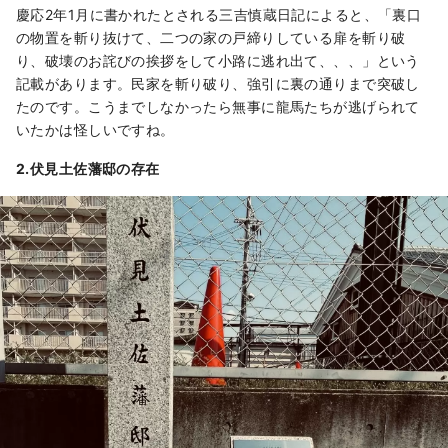
慶応2年1月に書かれたとされる三吉慎蔵日記によると、「裏口
の物置を斬り抜けて、二つの家の戸締りしている扉を斬り破
り、破壊のお詫びの挨拶をして小路に逃れ出て、、、」という
記載があります。民家を斬り破り、強引に裏の通りまで突破し
たのです。こうまでしなかったら無事に龍馬たちが逃げられて
いたかは怪しいですね。
2.伏見土佐藩邸の存在