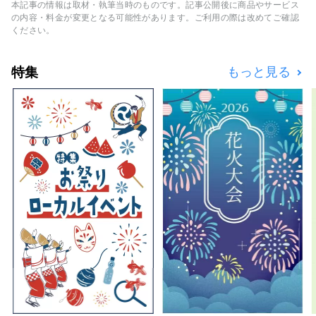
のコースから、オーダーメイドの特別な1日コ
本記事の情報は取材・執筆当時のものです。記事公開後に商品やサービス
ースまでリクエストにお応えし、京都での忘れ
の内容・料金が変更となる可能性があります。ご利用の際は改めてご確認
られない日々になるようお手伝いをいたしま
ください。
す。 ガイドツアーだけでなく、ユニークベニ
ューを活用したイベントから四季折々の京都文
特集
もっと見る
化を存分に楽しんでいただける企画まで、スペ
シャルな体験をご提供いたします。