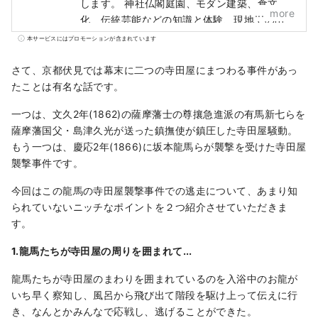
します。 神社仏閣庭園、モダン建築、食文
more
化、伝統芸能などの知識と体験、現地での出
会いなど最高の思い出を作っていただくため
本サービスにはプロモーションが含まれています
に、既存のコースから、オーダーメイドの特
別な1日コースまでリクエストにお応えし、京
さて、京都伏見では幕末に二つの寺田屋にまつわる事件があっ
都での忘れられない日々になるようお手伝い
たことは有名な話です。
をいたします。 ガイドツアーだけでなく、ユ
一つは、文久2年(1862)の薩摩藩士の尊攘急進派の有馬新七らを
ニークベニューを活用したイベントから四季
薩摩藩国父・島津久光が送った鎮撫使が鎮圧した寺田屋騒動。
折々の京都文化を存分に楽しんでいただける
もう一つは、慶応2年(1866)に坂本龍馬らが襲撃を受けた寺田屋
企画まで、スペシャルな体験をご提供いたし
襲撃事件です。
ます。
今回はこの龍馬の寺田屋襲撃事件での逃走について、あまり知
られていないニッチなポイントを２つ紹介させていただきま
す。
1.龍馬たちが寺田屋の周りを囲まれて...
龍馬たちが寺田屋のまわりを囲まれているのを入浴中のお龍が
いち早く察知し、風呂から飛び出て階段を駆け上って伝えに行
き、なんとかみんなで応戦し、逃げることができた。