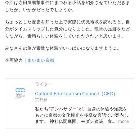
今回は寺田屋襲撃事件にまつわる小話を紹介させていただきま
したが、いかがだったでしょうか。
ちょっとした歴史を知った上で実際に伏見地域を訪れると、自
分がタイムスリップした気分になりました。龍馬の足跡をたど
りながら、素晴らしい体験をしていただきたいと思います。
みなさんの旅が素敵な体験でいっぱいになりますように。
企画協力｜
まいまい京都
ライター
Cultural Edu-tourism Council（CEC）
京都府
私たち”アンバサダー”が、自身の体験や知識を
もとに京都の文化観光を多様な言語でご案内し
ます。 神社仏閣庭園、モダン建築、食文化、
more
伝統芸能などの知識と体験、現地での出会いな
ど最高の思い出を作っていただくために、既存