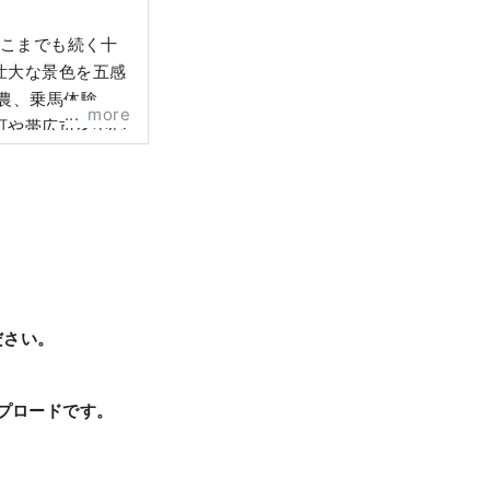
どこまでも続く十
壮大な景色を五感
農、乗馬体験、
more
町や帯広市を中心
オーダーメイド
ださい。
プロードです。