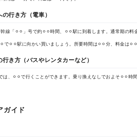
⚪︎への行き方（電車）
新幹線「⚪︎⚪︎」号で約⚪︎⚪︎時間、⚪︎⚪︎駅に到着します。通常期の料
⚪︎⚪︎で⚪︎⚪︎駅に向かい買いましょう。所要時間は⚪︎⚪︎分、料金は⚪︎
⚪︎への行き方（バスやレンタカーなど）
︎駅までは、⚪︎⚪︎で行くことができます。乗り換えなしでおよそ⚪︎⚪︎時間
リアガイド