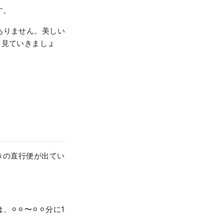
す。
はありません。美しい
力を見ていきましょ
︎行きの直行便が出てい
︎⚪︎〜⚪︎⚪︎分に1