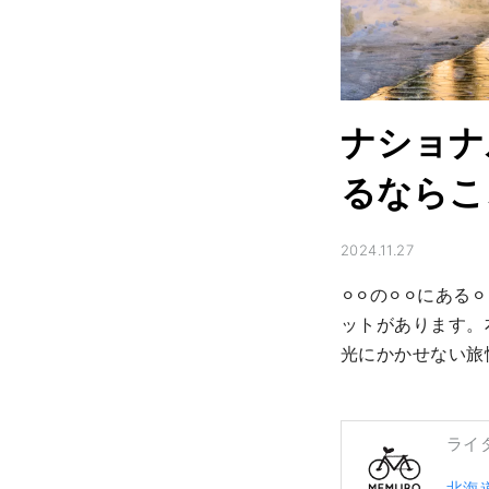
ナショナ
るならこ
2024.11.27
⚪︎⚪︎の⚪︎⚪︎にあ
ットがあります。
光にかかせない旅
ライ
北海