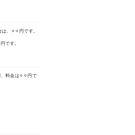
金は、⚪︎⚪︎円です。
⚪︎円です。
、料金は⚪︎⚪︎円で