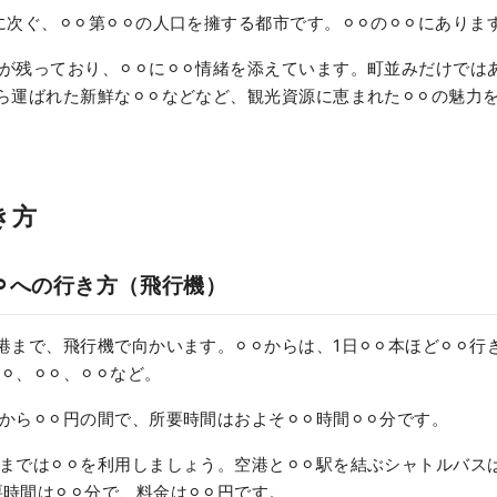
︎⚪︎に次ぐ、⚪︎⚪︎第⚪︎⚪︎の人口を擁する都市です。⚪︎⚪︎の⚪︎⚪︎にありま
物が残っており、⚪︎⚪︎に⚪︎⚪︎情緒を添えています。町並みだけで
⚪︎から運ばれた新鮮な⚪︎⚪︎などなど、観光資源に恵まれた⚪︎⚪︎の魅
き方
⚪︎⚪︎への行き方（飛行機）
︎空港まで、飛行機で向かいます。⚪︎⚪︎からは、1日⚪︎⚪︎本ほど⚪︎⚪
、⚪︎⚪︎、⚪︎⚪︎など。
から⚪︎⚪︎円の間で、所要時間はおよそ⚪︎⚪︎時間⚪︎⚪︎分です。
までは⚪︎⚪︎を利用しましょう。空港と⚪︎⚪︎駅を結ぶシャトルバスは、⚪
間は⚪︎⚪︎分で、料金は⚪︎⚪︎円です。