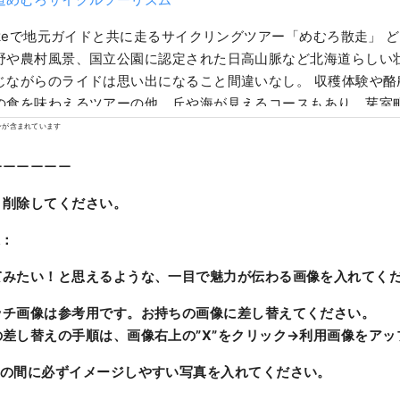
Bikeで地元ガイドと共に走るサイクリングツアー「めむろ散走」 
野や農村風景、国立公園に認定された日高山脈など北海道らしい
じながらのライドは思い出になること間違いなし。 収穫体験や酪
の食を味わえるツアーの他、丘や海が見えるコースもあり、芽室
勝エリア全域でツアーが可能です。 時間や距離のご希望に沿った
ンが含まれています
ーのご相談も承ります。 【運営：一般社団法人十勝プラス】
ーーーーーー
、削除してください。
像：
てみたい！と思えるような、一目で魅力が伝わる画像を入れてく
ッチ画像は参考用です。お持ちの画像に差し替えてください。
の差し替えの手順は、画像右上の
”X”
をクリック→利用画像をアッ
文の間に必ずイメージしやすい写真を入れてください。