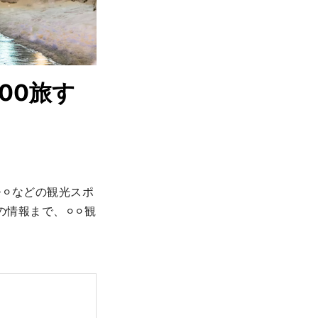
00旅す
、⚪︎⚪︎などの観光スポ
報まで、⚪︎⚪︎観