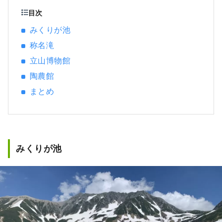
われており、アウトドアアクティビティを楽
目次
しみながら里山の魅力を満喫できます。 ●電
みくりが池
車でのアクセス 富山駅―電鉄富山駅―立山
称名滝
駅 富山地方鉄道の電鉄富山駅から約１時間
富山駅―電鉄富山駅―五百石(ごひゃっこく)
立山博物館
駅 富山地方鉄道の電鉄富山駅から約30分 ●
陶農館
車でのアクセス 〈関東方面から〉 練馬I.C→長
岡JCT→立山I.C→立山駅（約5時間55分） 練
まとめ
馬I.C→藤岡JCT→立山I.C→立山駅（約６時間
10分） 高井戸I.C→立山I.C→立山駅（約5時間
50分） 高井戸I.C→松本I.C→立山駅（約5時間
55分） 〈関西方面から〉 吹田I.C→米原
JCT→立山I.C→立山駅（約5時間45分） 〈名
みくりが池
古屋方面から〉 名古屋I.C→米原JCT→立山
I.C→立山駅（約4時間50分） 名古屋I.C→一宮
JCT→小矢部砺波JCT→立山I.C→立山駅（約4
時間10分）