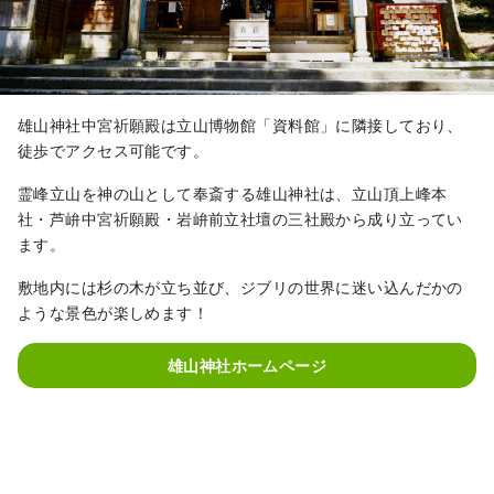
雄山神社中宮祈願殿は立山博物館「資料館」に隣接しており、
徒歩でアクセス可能です。
霊峰立山を神の山として奉斎する雄山神社は、立山頂上峰本
社・芦峅中宮祈願殿・岩峅前立社壇の三社殿から成り立ってい
ます。
敷地内には杉の木が立ち並び、ジブリの世界に迷い込んだかの
ような景色が楽しめます！
雄山神社ホームページ