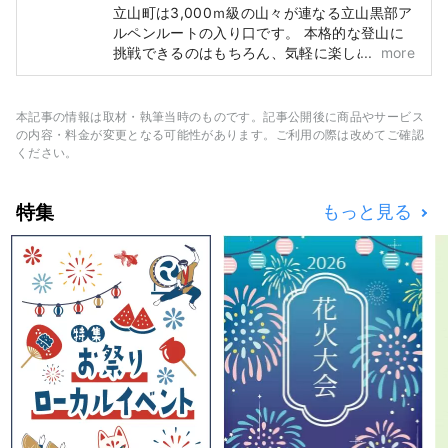
立山町は3,000ｍ級の山々が連なる立山黒部ア
ルペンルートの入り口です。 本格的な登山に
挑戦できるのはもちろん、気軽に楽しめるルー
more
トを利用して「雪の大谷」や「黒部ダム」、
「みくりが池」など壮大なスケールの絶景を簡
単に見に行くことができます。 また、町の各
本記事の情報は取材・執筆当時のものです。記事公開後に商品やサービス
所では電動アシスト付きマウンテンバイク「E-
の内容・料金が変更となる可能性があります。ご利用の際は改めてご確認
BIKE」のレンタルやツアーも行われており、
ください。
アウトドアアクティビティを楽しみながら里山
の魅力を満喫できます。 ●電車でのアクセス
特集
もっと見る
富山駅―電鉄富山駅―立山駅 富山地方鉄道の
電鉄富山駅から約１時間 富山駅―電鉄富山駅
―五百石(ごひゃっこく)駅 富山地方鉄道の電
鉄富山駅から約30分 ●車でのアクセス 〈関東
方面から〉 練馬I.C→長岡JCT→立山I.C→立山
駅（約5時間55分） 練馬I.C→藤岡JCT→立山
I.C→立山駅（約６時間10分） 高井戸I.C→立山
I.C→立山駅（約5時間50分） 高井戸I.C→松本
I.C→立山駅（約5時間55分） 〈関西方面か
ら〉 吹田I.C→米原JCT→立山I.C→立山駅（約
5時間45分） 〈名古屋方面から〉 名古屋I.C→
米原JCT→立山I.C→立山駅（約4時間50分）