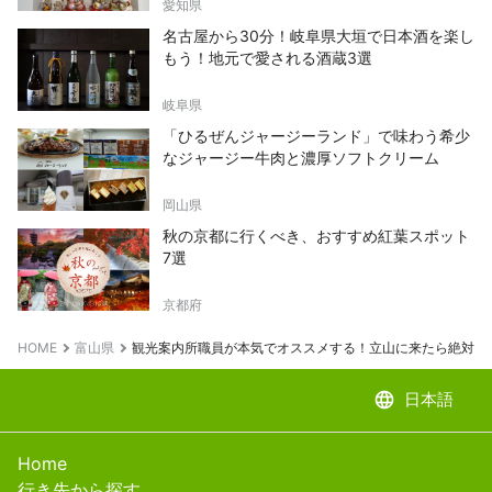
愛知県
名古屋から30分！岐阜県大垣で日本酒を楽し
もう！地元で愛される酒蔵3選
岐阜県
「ひるぜんジャージーランド」で味わう希少
なジャージー牛肉と濃厚ソフトクリーム
岡山県
秋の京都に行くべき、おすすめ紅葉スポット
7選
京都府
HOME
富山県
観光案内所職員が本気でオススメする！立山に来たら絶対見
language
日本語
Home
行き先から探す