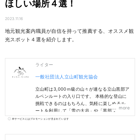
ほしい場所４選！
2023.11.16
地元観光案内職員が自信を持って推薦する、オススメ観
光スポット４選を紹介します。
ライター
一般社団法人立山町観光協会
立山町は3,000ｍ級の山々が連なる立山黒部ア
ルペンルートの入り口です。 本格的な登山に
挑戦できるのはもちろん、気軽に楽しめるル
more
ートを利用して「雪の大谷」や「黒部ダ
ム」、「みくりが池」など壮大なスケールの
本サービスにはプロモーションが含まれています
絶景を簡単に見に行くことができます。 ま
た、町の各所では電動アシスト付きマウンテ
ンバイク「E-BIKE」のレンタルやツアーも行