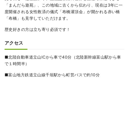
「まんだら遊苑」、この地域に古くから伝わり、現在は3年に一
度開催される女性救済の儀式「布橋灌頂会」が開かれる赤い橋
「布橋」も見学していただけます。
歴史好きの方は立ち寄り必須です！
アクセス
■北陸自動車道立山ICから車で40分（北陸新幹線富山駅から車
で１時間半）
■富山地方鉄道立山線千垣駅から町営バスで約10分