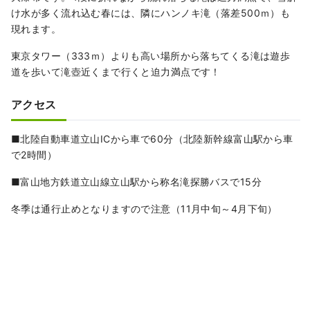
け水が多く流れ込む春には、隣にハンノキ滝（落差500ｍ）も
現れます。
東京タワー（333ｍ）よりも高い場所から落ちてくる滝は遊歩
道を歩いて滝壺近くまで行くと迫力満点です！
アクセス
■北陸自動車道立山ICから車で60分（北陸新幹線富山駅から車
で2時間）
■富山地方鉄道立山線立山駅から称名滝探勝バスで15分
冬季は通行止めとなりますので注意（11月中旬～4月下旬）