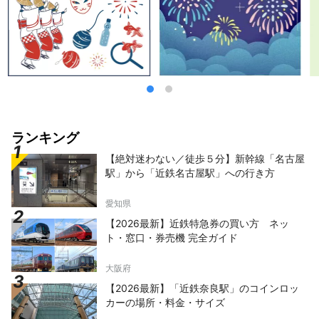
名古屋I.C→一宮JCT→小矢部砺波JCT→立山
I.C→立山駅（約4時間10分）
ランキング
【絶対迷わない／徒歩５分】新幹線「名古屋
駅」から「近鉄名古屋駅」への行き方
愛知県
【2026最新】近鉄特急券の買い方 ネッ
ト・窓口・券売機 完全ガイド
大阪府
【2026最新】「近鉄奈良駅」のコインロッ
カーの場所・料金・サイズ