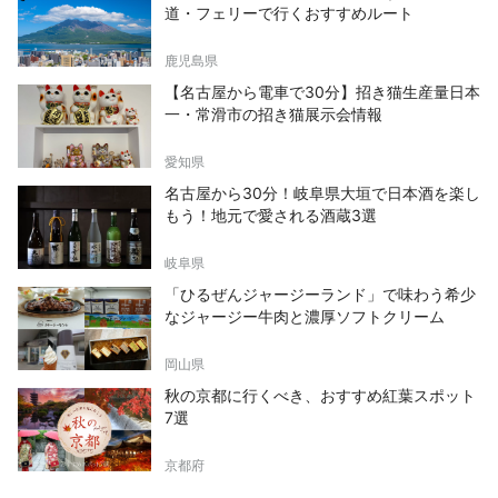
道・フェリーで行くおすすめルート
鹿児島県
【名古屋から電車で30分】招き猫生産量日本
一・常滑市の招き猫展示会情報
愛知県
名古屋から30分！岐阜県大垣で日本酒を楽し
もう！地元で愛される酒蔵3選
岐阜県
「ひるぜんジャージーランド」で味わう希少
なジャージー牛肉と濃厚ソフトクリーム
岡山県
秋の京都に行くべき、おすすめ紅葉スポット
7選
京都府