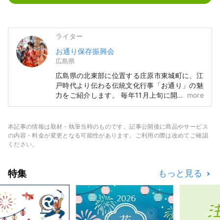
ライター
お通り保存振興会
広島県
広島県の北東部に位置する庄原市東城町に、江
戸時代より伝わる伝統文化行事「お通り」の魅
力をご紹介します。 毎年11月上旬に開催され
more
るこのイベントは、壮麗な母衣（ほろ）と呼ば
れる衣装を身に纏った母衣衆や、かわいらしい
華童子、お姫様や、甲冑を身に纏った勇壮な武
本記事の情報は取材・執筆当時のものです。記事公開後に商品やサービス
者達が隊列をなし、城下町を練り歩きます。
の内容・料金が変更となる可能性があります。ご利用の際は改めてご確認
「お通り」や城下町東城の魅力を発信していき
ください。
ますので、皆様ぜひ東城町にお越しくださいま
せ。
特集
もっと見る