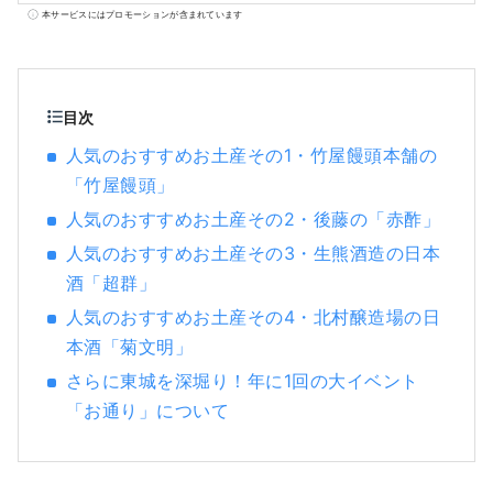
と呼ばれる衣装を身に纏った母衣衆や、かわ
本サービスにはプロモーションが含まれています
いらしい華童子、お姫様や、甲冑を身に纏っ
た勇壮な武者達が隊列をなし、城下町を練り
歩きます。「お通り」や城下町東城の魅力を
発信していきますので、皆様ぜひ東城町にお
目次
越しくださいませ。
人気のおすすめお土産その1・竹屋饅頭本舗の
「竹屋饅頭」
人気のおすすめお土産その2・後藤の「赤酢」
人気のおすすめお土産その3・生熊酒造の日本
酒「超群」
人気のおすすめお土産その4・北村醸造場の日
本酒「菊文明」
さらに東城を深堀り！年に1回の大イベント
「お通り」について