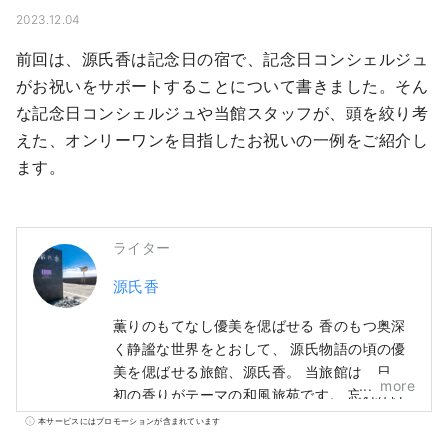
2023.12.04
前回は、源氏香は記念日の宿で、記念日コンシェルジュ
がお祝いをサポートすることについて書きました。そん
な記念日コンシェルジュや当館スタッフが、頭を絞り考
えた、オンリーワンを目指したお祝いの一例をご紹介し
ます。
ライター
源氏香
薫りのもてなし優美を偲ばせる 香のもつ奥深
く静謐な世界をとおして、 源氏物語の頃の優
美を偲ばせる旅館、源氏香。 当旅館は、日本
more
初の香りがテーマの和風旅苑です。 忘れかけ
た心の平安を呼び覚ます―。 お部屋や館内の
本サービスにはプロモーションが含まれています
至る所で、お香の心地よさを随所に感じてい