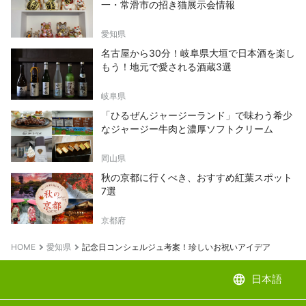
一・常滑市の招き猫展示会情報
愛知県
名古屋から30分！岐阜県大垣で日本酒を楽し
もう！地元で愛される酒蔵3選
岐阜県
「ひるぜんジャージーランド」で味わう希少
なジャージー牛肉と濃厚ソフトクリーム
岡山県
秋の京都に行くべき、おすすめ紅葉スポット
7選
京都府
HOME
愛知県
記念日コンシェルジュ考案！珍しいお祝いアイデア
language
日本語