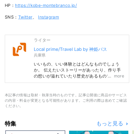
HP：
https://kobe-montebranco.jp/
SNS：
Twitter
、
Instagram
ライター
Local prime/Travel Lab by 神姫バス
兵庫県
いいもの、いい体験とはどんなものでしょう
か。 伝えたいストーリーがあったり、作り手
の想いが溢れていたり歴史があるものであった
more
り、地元の方に愛されていたりとたくさん特徴
は挙げられます。 とっておきのものや体験に
出会ったとき嬉しくて誰かに伝えたくなったこ
本記事の情報は取材・執筆当時のものです。記事公開後に商品やサービス
とはありませんか。 そして、伝えた結果、新
の内容・料金が変更となる可能性があります。ご利用の際は改めてご確認
たに誰かが何かにつながる。 それこそが「い
ください。
いもの」なのではないかと思います。 私たち
はそのような出会いをお客様にお届けできるよ
特集
もっと見る
うに「かたる、つたえる、つながる」をコンセ
プトに兵庫のいいものを発掘し、お客様と兵庫