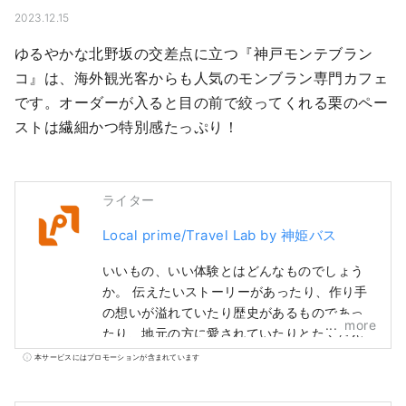
2023.12.15
ゆるやかな北野坂の交差点に立つ『神戸モンテブラン
コ』は、海外観光客からも人気のモンブラン専門カフェ
です。オーダーが入ると目の前で絞ってくれる栗のペー
ストは繊細かつ特別感たっぷり！
ライター
Local prime/Travel Lab by 神姫バス
いいもの、いい体験とはどんなものでしょう
か。 伝えたいストーリーがあったり、作り手
の想いが溢れていたり歴史があるものであっ
more
たり、地元の方に愛されていたりとたくさん
特徴は挙げられます。 とっておきのものや体
本サービスにはプロモーションが含まれています
験に出会ったとき嬉しくて誰かに伝えたくな
ったことはありませんか。 そして、伝えた結