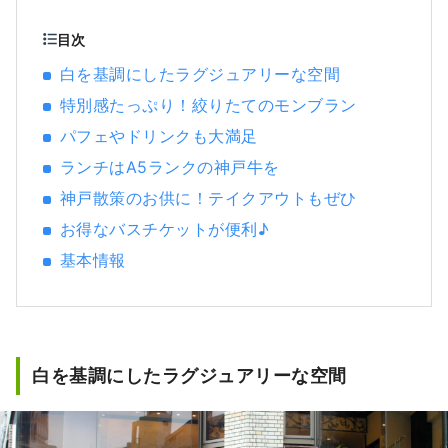
果、新たに誰かが何かにつながる。 それこそ
が「いいもの」なのではないかと思います。
目次
私たちはそのような出会いをお客様にお届け
白を基調にしたラグジュアリーな空間
できるように「かたる、つたえる、つなが
特別感たっぷり！絞りたてのモンブラン
る」をコンセプトに兵庫のいいものを発掘
し、お客様と兵庫県内地域とのこころの距離
パフェやドリンクも大満足
が キュッと縮まるような情報を発信していき
ランチはA5ランクの神戸牛を
ます。
神戸散策のお供に！テイクアウトもぜひ
お得なバスチケットが便利♪
基本情報
白を基調にしたラグジュアリーな空間