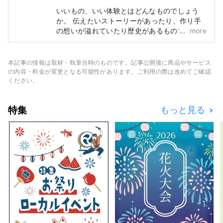
いいもの、いい体験とはどんなものでしょう
か。 伝えたいストーリーがあったり、作り手
の想いが溢れていたり歴史があるものであった
more
り、地元の方に愛されていたりとたくさん特徴
は挙げられます。 とっておきのものや体験に
出会ったとき嬉しくて誰かに伝えたくなったこ
本記事の情報は取材・執筆当時のものです。記事公開後に商品やサービス
とはありませんか。 そして、伝えた結果、新
の内容・料金が変更となる可能性があります。ご利用の際は改めてご確認
たに誰かが何かにつながる。 それこそが「い
ください。
いもの」なのではないかと思います。 私たち
はそのような出会いをお客様にお届けできるよ
特集
もっと見る
うに「かたる、つたえる、つながる」をコンセ
プトに兵庫のいいものを発掘し、お客様と兵庫
県内地域とのこころの距離が キュッと縮まる
ような情報を発信していきます。