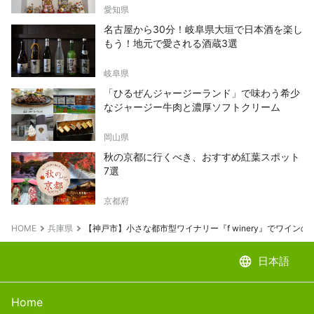
愛知県
名古屋から30分！岐阜県大垣で日本酒を楽し
もう！地元で愛される酒蔵3選
岐阜県
「ひるぜんジャージーランド」で味わう希少
なジャージー牛肉と濃厚ソフトクリーム
岡山県
秋の京都に行くべき、おすすめ紅葉スポット
7選
京都府
HOME
兵庫県
【神戸市】小さな都市型ワイナリー『f winery』でワイン
language
日本語
Home