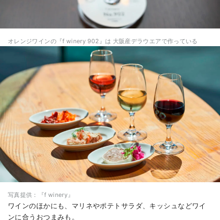
オレンジワインの『f winery 902』は 大阪産デラウエアで作っている
写真提供：『f winery』
ワインのほかにも、マリネやポテトサラダ、キッシュなどワイ
ンに合うおつまみも。