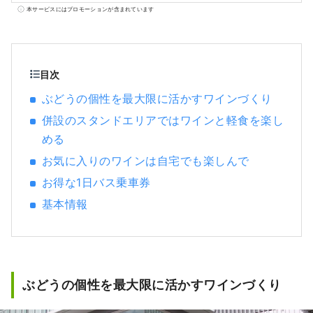
特徴は挙げられます。 とっておきのものや体
本サービスにはプロモーションが含まれています
験に出会ったとき嬉しくて誰かに伝えたくな
ったことはありませんか。 そして、伝えた結
果、新たに誰かが何かにつながる。 それこそ
が「いいもの」なのではないかと思います。
目次
私たちはそのような出会いをお客様にお届け
ぶどうの個性を最大限に活かすワインづくり
できるように「かたる、つたえる、つなが
併設のスタンドエリアではワインと軽食を楽し
る」をコンセプトに兵庫のいいものを発掘
し、お客様と兵庫県内地域とのこころの距離
める
が キュッと縮まるような情報を発信していき
お気に入りのワインは自宅でも楽しんで
ます。
お得な1日バス乗車券
基本情報
ぶどうの個性を最大限に活かすワインづくり