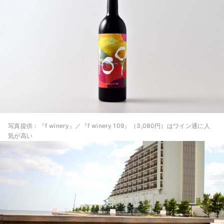
写真提供：『f winery』／『f winery 109』（3,080円）はワイン通に人
気が高い