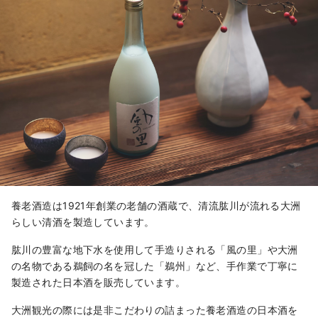
気軽にお立ち寄りください。

今より100年以上前、絹糸工場の蘭倉
庫として建てられた煉瓦倉庫。その敷
地内には明治21年の大洲城解体の際に
譲り受けた屋根瓦といちょうの木、そ
してメタセコイヤが植えられ、地域の
シンボルとなりました。近年では老朽
化から存続の危機にありましたが、地
元有志による保存活動に助けられ、煉
瓦倉庫をリノベーション、テーブルや
椅子などは西洋アンティークと地元古
民家の品を揃えて明治期の空気感を再
養老酒造は1921年創業の老舗の酒蔵で、清流肱川が流れる大洲
現した「臥龍煉瓦倉庫」として生まれ
らしい清酒を製造しています。
変わりました。
肱川の豊富な地下水を使用して手造りされる「風の里」や大洲
の名物である鵜飼の名を冠した「鵜州」など、手作業で丁寧に
製造された日本酒を販売しています。
大洲観光の際には是非こだわりの詰まった養老酒造の日本酒を