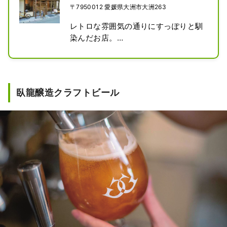
〒7950012 愛媛県大洲市大洲263
レトロな雰囲気の通りにすっぽりと馴
染んだお店。

ここで楽しめるのが、愛媛県南予地域
で親しまれているお菓子「とうまん」

おまんじゅうなのですが、とっても固
く、店頭の看板には〈日本一かたい〉
臥龍醸造クラフトビール
と書かれています。

また夏場は地元の甘酒などを利用した
かき氷も有名で、大変人気です。