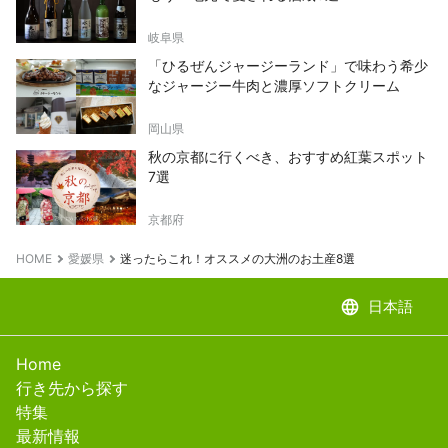
岐阜県
「ひるぜんジャージーランド」で味わう希少
なジャージー牛肉と濃厚ソフトクリーム
岡山県
秋の京都に行くべき、おすすめ紅葉スポット
7選
京都府
HOME
愛媛県
迷ったらこれ！オススメの大洲のお土産8選
language
日本語
Home
行き先から探す
特集
最新情報