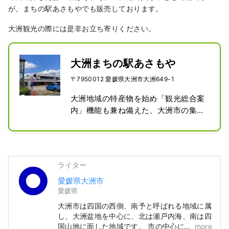
が、まちの駅あさもやでも販売しております。
大洲観光の際には是非お立ち寄りください。
大洲まちの駅あさもや
〒7950012 愛媛県大洲市大洲649-1
大洲地域の特産物を始め「観光総合案
内」機能も兼ね備えた、大洲市の集客
交流施設。施設内には、観光案内所、
物販コーナー、トイレ等があり、町並
みコンシェルジュも常駐。
ライター
愛媛県大洲市
愛媛県
大洲市は四国の西側、南予と呼ばれる地域に属
し、大洲盆地を中心に、北は瀬戸内海、南は四
国山地に面した地域です。 市の中心には清
more