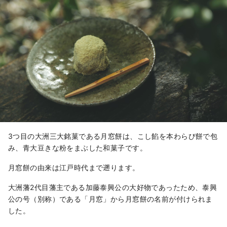
3つ目の大洲三大銘菓である月窓餅は、こし餡を本わらび餅で包
み、青大豆きな粉をまぶした和菓子です。
月窓餅の由来は江戸時代まで遡ります。
大洲藩2代目藩主である加藤泰興公の大好物であったため、泰興
公の号（別称）である「月窓」から月窓餅の名前が付けられま
した。