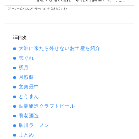
清流・肱川が流れ、その名の由来ともいわれ
るように肘のように湾曲した川が、まちを巡
本サービスにはプロモーションが含まれています
っていることで、自然・歴史文化・名産品に
多くの恵みをもたらしました。 江戸の昔、大
洲城の城下町として栄えたその名残が、肱川
のほとりに息づいています。
目次
大洲に来たら外せないお土産を紹介！
志ぐれ
残月
月窓餅
文楽最中
とうまん
臥龍醸造クラフトビール
養老酒造
肱川ラーメン
まとめ