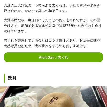
大洲の三大銘菓の一つでもある志ぐれは、小豆と餅米や米粉を
混ぜ合わせ、せいろで蒸した和菓子です。
大洲市民なら一度は口にしたことのある志ぐれですが、その歴
史は古く、老舗である冨永松栄堂では1875年から志ぐれを作り
続けています。
志ぐれを製造している会社は１０店舗ほどあり、お店毎に味や
食感が異なるため、食べ比べをするのもおすすめです。
Visit Ozu／志ぐれ
残月