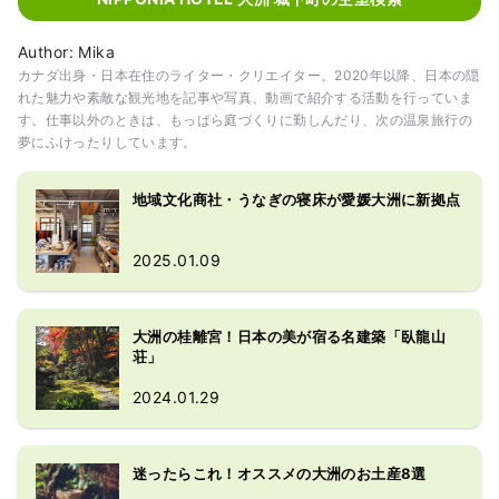
Author: Mika
カナダ出身・日本在住のライター・クリエイター。2020年以降、日本の隠
れた魅力や素敵な観光地を記事や写真、動画で紹介する活動を行っていま
す。仕事以外のときは、もっぱら庭づくりに勤しんだり、次の温泉旅行の
夢にふけったりしています。
地域文化商社・うなぎの寝床が愛媛大洲に新拠点
2025.01.09
大洲の桂離宮！日本の美が宿る名建築「臥龍山
荘」
2024.01.29
迷ったらこれ！オススメの大洲のお土産8選