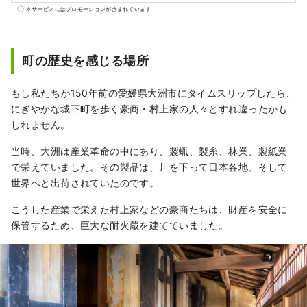
るように肘のように湾曲した川が、まちを巡
本サービスにはプロモーションが含まれています
っていることで、自然・歴史文化・名産品に
多くの恵みをもたらしました。 江戸の昔、大
洲城の城下町として栄えたその名残が、肱川
町の歴史を感じる場所
のほとりに息づいています。
もし私たちが150年前の愛媛県大洲市にタイムスリップしたら、
にぎやかな城下町を歩く豪商・村上家の人々とすれ違ったかも
しれません。
当時、大洲は産業革命の中にあり、製蝋、製糸、林業、製紙業
で栄えていました。その製品は、川を下って日本各地、そして
世界へと出荷されていたのです。
こうした産業で栄えた村上家などの豪商たちは、財産を安全に
保管するため、巨大な耐火蔵を建てていました。