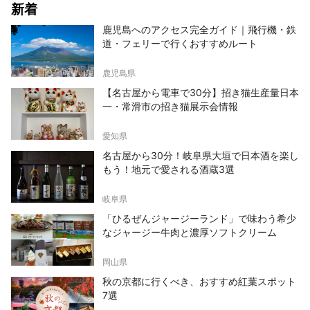
新着
鹿児島へのアクセス完全ガイド｜飛行機・鉄
道・フェリーで行くおすすめルート
鹿児島県
【名古屋から電車で30分】招き猫生産量日本
一・常滑市の招き猫展示会情報
愛知県
名古屋から30分！岐阜県大垣で日本酒を楽し
もう！地元で愛される酒蔵3選
岐阜県
「ひるぜんジャージーランド」で味わう希少
なジャージー牛肉と濃厚ソフトクリーム
岡山県
秋の京都に行くべき、おすすめ紅葉スポット
7選