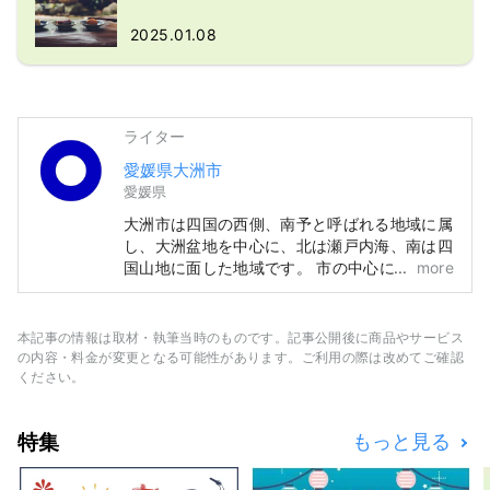
2025.01.08
ライター
愛媛県大洲市
愛媛県
大洲市は四国の西側、南予と呼ばれる地域に属
し、大洲盆地を中心に、北は瀬戸内海、南は四
国山地に面した地域です。 市の中心には清
more
流・肱川が流れ、その名の由来ともいわれるよ
うに肘のように湾曲した川が、まちを巡ってい
ることで、自然・歴史文化・名産品に多くの恵
本記事の情報は取材・執筆当時のものです。記事公開後に商品やサービス
みをもたらしました。 江戸の昔、大洲城の城
の内容・料金が変更となる可能性があります。ご利用の際は改めてご確認
下町として栄えたその名残が、肱川のほとりに
ください。
息づいています。
特集
もっと見る