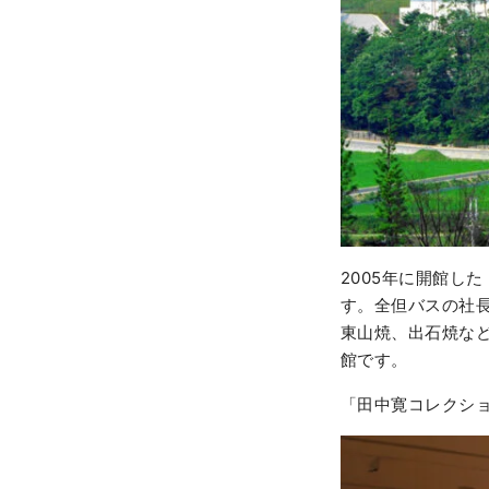
2005年に開館し
す。全但バスの社
東山焼、出石焼な
館です。
「田中寛コレクショ