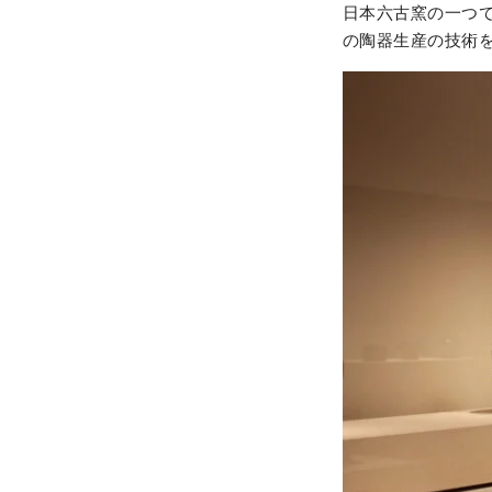
日本六古窯の一つ
の陶器生産の技術