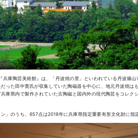
た『兵庫陶芸美術館』は、「丹波焼の里」といわれている丹波篠山
長だった田中寛氏が収集していた陶磁器を中心に、地元丹波焼は
ど兵庫県内で製作されていた古陶磁と国内外の現代陶芸をコレク
ン」のうち、657点は2018年に兵庫県指定重要有形文化財に指