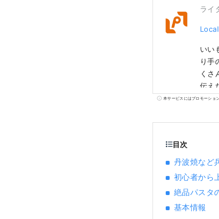
ライ
Loca
いい
り手
くさ
伝え
がる
本サービスにはプロモーショ
いを
のい
な情
目次
丹波焼など
初心者から
絶品パスタ
基本情報