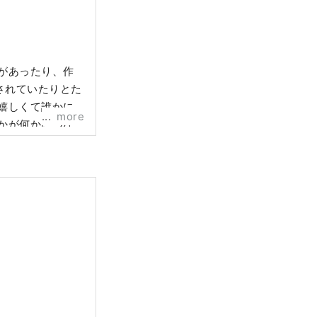
があったり、作
されていたりとた
嬉しくて誰かに
more
かが何かにつな
はそのような出会
コンセプトに兵庫
ッと縮まるよう