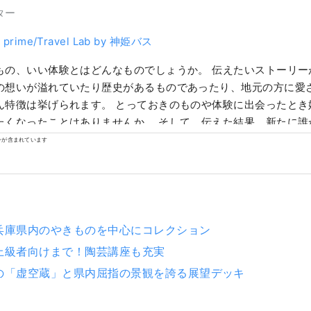
ター
l prime/Travel Lab by 神姫バス
もの、いい体験とはどんなものでしょうか。 伝えたいストーリー
の想いが溢れていたり歴史があるものであったり、地元の方に愛
ん特徴は挙げられます。 とっておきのものや体験に出会ったとき
たくなったことはありませんか。 そして、伝えた結果、新たに誰
。 それこそが「いいもの」なのではないかと思います。 私たち
ンが含まれています
お客様にお届けできるように「かたる、つたえる、つながる」を
いものを発掘し、お客様と兵庫県内地域とのこころの距離が キュ
報を発信していきます。
兵庫県内のやきものを中心にコレクション
上級者向けまで！陶芸講座も充実
の「虚空蔵」と県内屈指の景観を誇る展望デッキ