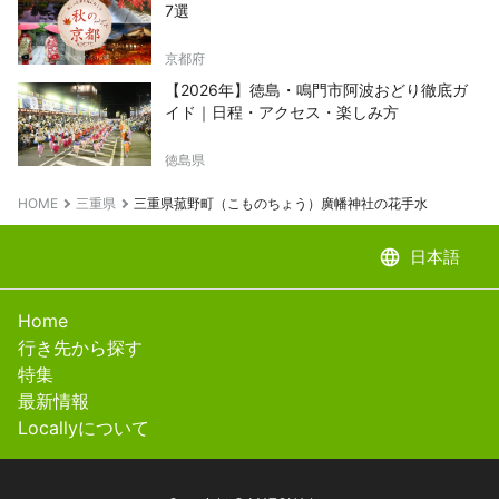
7選
京都府
【2026年】徳島・鳴門市阿波おどり徹底ガ
イド｜日程・アクセス・楽しみ方
徳島県
HOME
三重県
三重県菰野町（こものちょう）廣幡神社の花手水
language
日本語
Home
行き先から探す
特集
最新情報
Locallyについて