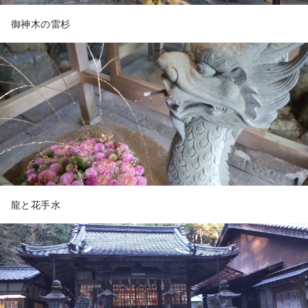
御神木の雷杉
龍と花手水