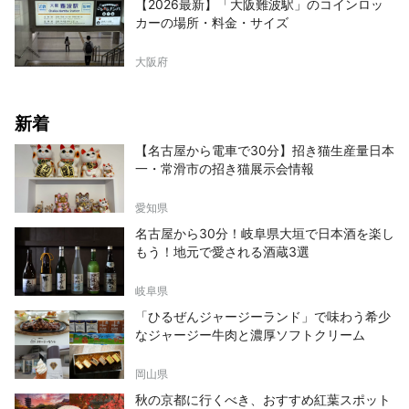
【2026最新】「大阪難波駅」のコインロッ
カーの場所・料金・サイズ
大阪府
新着
【名古屋から電車で30分】招き猫生産量日本
一・常滑市の招き猫展示会情報
愛知県
名古屋から30分！岐阜県大垣で日本酒を楽し
もう！地元で愛される酒蔵3選
岐阜県
「ひるぜんジャージーランド」で味わう希少
なジャージー牛肉と濃厚ソフトクリーム
岡山県
秋の京都に行くべき、おすすめ紅葉スポット