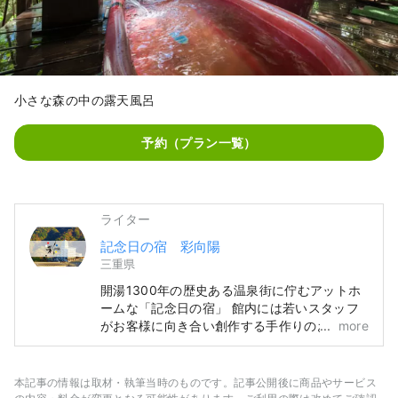
小さな森の中の露天風呂
予約（プラン一覧）
ライター
記念日の宿 彩向陽
三重県
開湯1300年の歴史ある温泉街に佇むアットホ
ームな「記念日の宿」 館内には若いスタッフ
がお客様に向き合い創作する手作りのおもてな
more
しが盛りだくさん♪ 名古屋の都市部からお車で
約60分、ナガシマリゾートやなばなの里、鈴
鹿サーキットからも約30分と好立地。 地産地
本記事の情報は取材・執筆当時のものです。記事公開後に商品やサービス
消で地域の食材を生かした彩り鮮やかなお料理