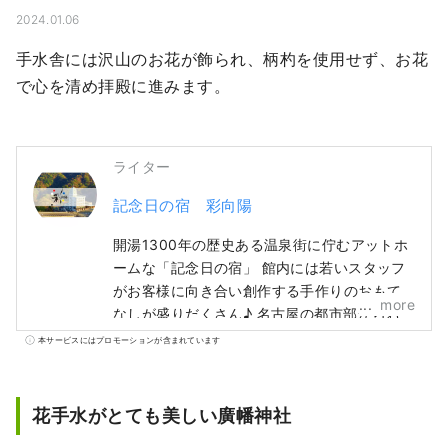
2024.01.06
手水舎には沢山のお花が飾られ、柄杓を使用せず、お花
で心を清め拝殿に進みます。
ライター
記念日の宿 彩向陽
開湯1300年の歴史ある温泉街に佇むアットホ
ームな「記念日の宿」 館内には若いスタッフ
がお客様に向き合い創作する手作りのおもて
more
なしが盛りだくさん♪ 名古屋の都市部からお
車で約60分、ナガシマリゾートやなばなの
本サービスにはプロモーションが含まれています
里、鈴鹿サーキットからも約30分と好立地。
地産地消で地域の食材を生かした彩り鮮やか
なお料理にも魅力がたっぷり！ お子様大歓迎
花手水がとても美しい廣幡神社
で楽しいことがいっぱいの温泉宿は小さなお