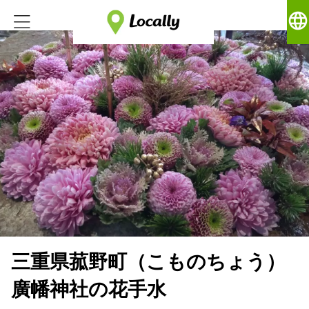
language
三重県菰野町（こものちょう）
廣幡神社の花手水