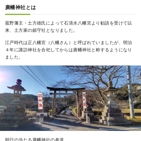
子様連れのリピーター様にも多くご利用いた
廣幡神社とは
だいております。
菰野藩主・土方雄氏によって石清水八幡宮より勧請を受けて以
来、土方家の鎮守社となりました。
江戸時代は正八幡宮（八幡さん）と呼ばれていましたが、明治
４年に諏訪神社を合祀してからは廣幡神社と称するようになり
ました。
朝日の当たる廣幡神社の参道