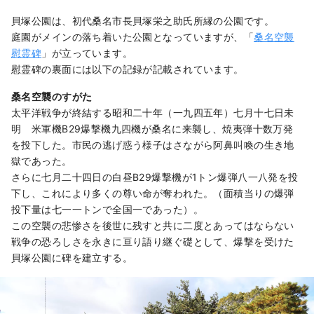
貝塚公園は、初代桑名市長貝塚栄之助氏所縁の公園です。
庭園がメインの落ち着いた公園となっていますが、「
桑名空襲
慰霊碑
」が立っています。
慰霊碑の裏面には以下の記録が記載されています。
桑名空襲のすがた
太平洋戦争が終結する昭和二十年（一九四五年）七月十七日未
明 米軍機B29爆撃機九四機が桑名に来襲し、焼夷弾十数万発
を投下した。市民の逃げ惑う様子はさながら阿鼻叫喚の生き地
獄であった。
さらに七月二十四日の白昼B29爆撃機が1トン爆弾八一八発を投
下し、これにより多くの尊い命が奪われた。（面積当りの爆弾
投下量は七一一トンで全国一であった）。
この空襲の悲惨さを後世に残すと共に二度とあってはならない
戦争の恐ろしさを永きに亘り語り継ぐ礎として、爆撃を受けた
貝塚公園に碑を建立する。