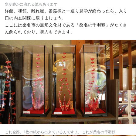
水が静かに流れる池もあります
洋館、和館、離れ屋、番蔵棟と一通り見学が終わったら、入り
口の内玄関棟に戻りましょう。
ここには桑名市の無形文化財である「桑名の千羽鶴」がたくさ
ん飾られており、購入もできます。
これ全部、1枚の紙から出来ているんですよ。これが桑名の千羽鶴