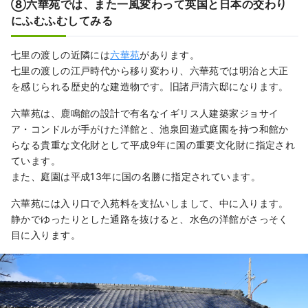
⑧六華苑では、また一風変わって英国と日本の交わり
にふむふむしてみる
七里の渡しの近隣には
六華苑
があります。
七里の渡しの江戸時代から移り変わり、六華苑では明治と大正
を感じられる歴史的な建造物です。旧諸戸清六邸になります。
六華苑は、鹿鳴館の設計で有名なイギリス人建築家ジョサイ
ア・コンドルが手がけた洋館と、池泉回遊式庭園を持つ和館か
らなる貴重な文化財として平成9年に国の重要文化財に指定され
ています。
また、庭園は平成13年に国の名勝に指定されています。
六華苑には入り口で入苑料を支払いしまして、中に入ります。
静かでゆったりとした通路を抜けると、水色の洋館がさっそく
目に入ります。