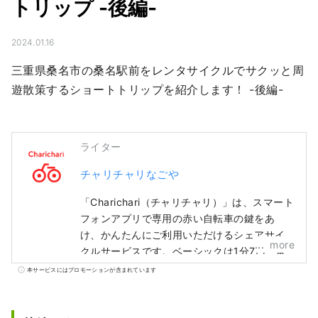
トリップ -後編-
2024.01.16
三重県桑名市の桑名駅前をレンタサイクルでサクッと周
遊散策するショートトリップを紹介します！ -後編-
ライター
チャリチャリなごや
「Charichari（チャリチャリ）」は、スマート
フォンアプリで専用の赤い自転車の鍵をあ
け、かんたんにご利用いただけるシェアサイ
more
クルサービスです。ベーシックは1分7円、電
動アシスト自転車は1分17円でご利用いただ
本サービスにはプロモーションが含まれています
け、いつでもどこでも、乗りたいときにすぐ
利用できる体験の提供を目指しています。 福
岡では2018年2月にサービスを開始し、現在