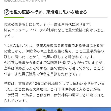
広場や遊具のエリアもあります
⑦七里の渡跡へ行き、東海道に思いを馳せる
貝塚公園をあとにして、もう一度江戸時代に戻ります。
柿安コミュニティパークの対岸になる七里の渡跡に向かいまし
ょう。
"七里の渡し"とは、現在の愛知県名古屋市である熱田にある宮
の渡しから、伊勢湾の海上七里を船に乗り、ここ三重県桑名の
渡しに着いたことから「七里の渡し」と呼ばれています。
今現在は熱田から桑名までは国道1号線でつながっていますが、
当時は海路だったんですね。船で愛知から渡ってきて、ここに
つき、また再度陸路で伊勢を目指したわけです。
当時は、東海道の42番目の宿場町として大賑わいを見せていま
した。ここにある大鳥居は、これより伊勢路に入ることから
「伊勢国一の鳥居」と称され、伊勢神宮の遷宮ごとに建て替え
られています。