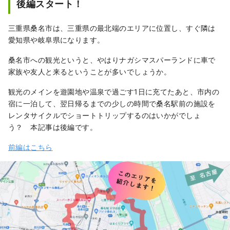
後編スタート！
までに約3,000台の自転車と630ヵ所以上の駐
輪ポートを展開し、累計1,600万回以上のご利
三重県桑名市は、三重県の最北端のエリアに位置し、すぐ隣は
用をいただくまでに成長いたしました。ま
愛知県や岐阜県になります。
た、2020年からは名古屋市及び東京エリアで
のサービスを展開し、2022年4月より熊本市
桑名市への観光というと、やはりナガシマスパーランドに車で
での展開を開始しています。 1分単位の料金設
家族や友人と来るということが多いでしょうか。
定や、手軽に使えるアプリ仕様から各エリア
観光のメインを遊園地や温泉で過ごす1日に充てたあと、市内の
にて「ちょっとそこまで」の日常的な移動を
宿に一泊して、翌日帰るまでの少しの時間で桑名駅前の施設を
中心にご利用頂いております。
レンタサイクルでショートトリップするのはいかがでしょ
う？ 本記事は後編です。
前編はこちら