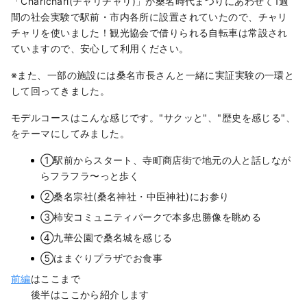
「Charichari(チャリチャリ)」が桑名時代まつりにあわせて1週
間の社会実験で駅前・市内各所に設置されていたので、チャリ
チャリを使いました！観光協会で借りられる自転車は常設され
ていますので、安心して利用ください。
※また、一部の施設には桑名市長さんと一緒に実証実験の一環と
して回ってきました。
モデルコースはこんな感じです。"サクッと"、"歴史を感じる"、
をテーマにしてみました。
①駅前からスタート、寺町商店街で地元の人と話しなが
らフラフラ〜っと歩く
②桑名宗社(桑名神社・中臣神社)にお参り
③柿安コミュニティパークで本多忠勝像を眺める
④九華公園で桑名城を感じる
⑤はまぐりプラザでお食事
前編
はここまで
後半はここから紹介します