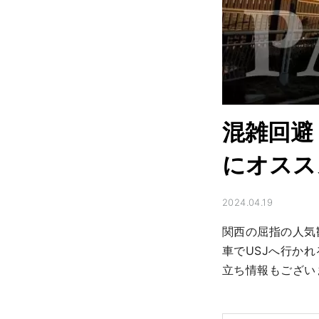
混雑回避
にオスス
2024.04.19
関西の屈指の人気観
車でUSJへ行か
立ち情報もござい