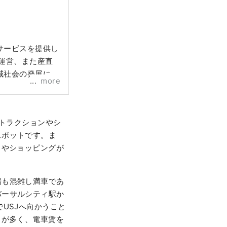
サービスを提供し
運営、また産直
域社会の発展に寄
more
アトラクションやシ
スポットです。ま
メやショッピングが
場も混雑し満車であ
バーサルシティ駅か
USJへ向かうこと
ろが多く、電車賃を