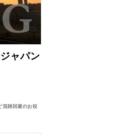
・ジャパン


ど混雑回避のお役