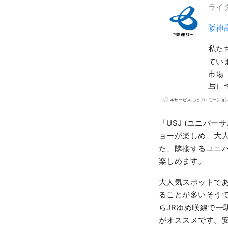
ライ
阪神
私た
てい
市場
与し
本サービスにはプロモーショ
「USJ (ユニバ
ョーが楽しめ、大
た、隣接するユニバ
楽しめます。
大人気スポットで
ることが多いそう
らJRゆめ咲線で一
がオススメです。安