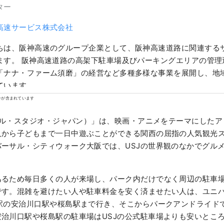
ター
高速サービス株式会社
ちは、阪神高速のグループ企業として、阪神高速道路に関連する
ます。 阪神高速道路の高架下駐車場及びパーキングエリアの管理
「ナナ・ファーム須磨」の経営など多種多様な事業を展開し、地
ています。
ンが含まれています
ーサル・スタジオ・ジャパン）」は、映画・アニメをテーマにした
人から子どもまで一日中遊ぶことができる関西の屈指の人気観光
ーサル・シティウォーク大阪では、USJの世界観のなかでグル
あるため毎日多くの人が来場し、パーク内だけでなく周辺の駐車
です。混雑を避けたい人や駐車料金を安く済ませたい人は、ユニ
駅の安治川口駅や桜島駅まで行き、そこからパークアンドライドで
治川口駅や桜島駅の駐車場はUSJの公式駐車場よりも安いとこ