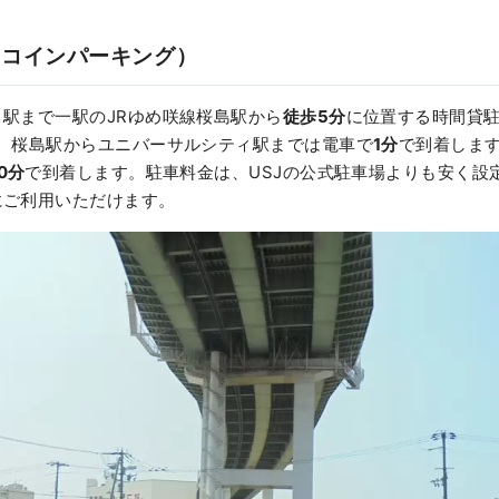
（コインパーキング）
駅まで一駅のJRゆめ咲線桜島駅から
徒歩5分
に位置する時間貸
」。桜島駅からユニバーサルシティ駅までは電車で
1分
で到着しま
0分
で到着します。駐車料金は、USJの公式駐車場よりも安く設
にご利用いただけます。