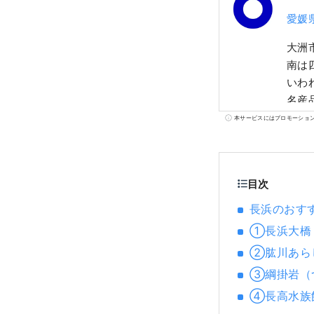
愛媛
大洲
南は
いわ
名産
名残
本サービスにはプロモーショ
目次
長浜のおす
①長浜大橋
②肱川あら
③綱掛岩（
④長高水族