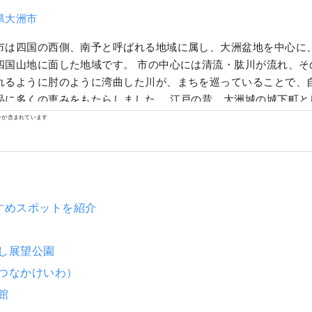
県大洲市
市は四国の西側、南予と呼ばれる地域に属し、大洲盆地を中心に
四国山地に面した地域です。 市の中心には清流・肱川が流れ、そ
れるように肘のように湾曲した川が、まちを巡っていることで、
品に多くの恵みをもたらしました。 江戸の昔、大洲城の城下町と
が、肱川のほとりに息づいています。
ンが含まれています
すめスポットを紹介
し展望公園
つなかけいわ）
館