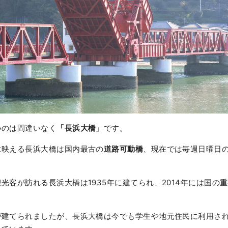
いのは間違いなく
「
長浜大橋」
です。
に映える長浜大橋は国内最古の
道路可動橋
、現在では毎週日曜日の
光客が訪れる長浜大橋は1935年に建てられ、2014年には国の
が建てられましたが、長浜大橋は今でも学生や地元住民に利用さ