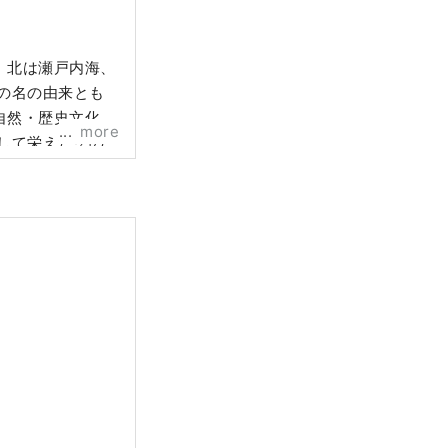
、北は瀬戸内海、
の名の由来とも
自然・歴史文化・
more
して栄えたその