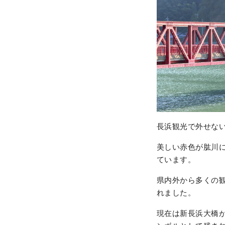
長浜観光で外せな
美しい赤色が肱川
ています。
県内外から多くの観
れました。
現在は新長浜大橋