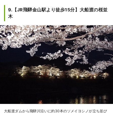
満開シーズンの夕暮れ時には八坂地区
9.【JR飛騨金山駅より徒歩15分】大船渡の桜並
側がライトアップされ、露店でくつろ
木
ぎながら花見を楽しめます。

見頃は4月上旬頃。
大船渡ダムから飛騨川沿いに約30本のソメイヨシノが立ち並び