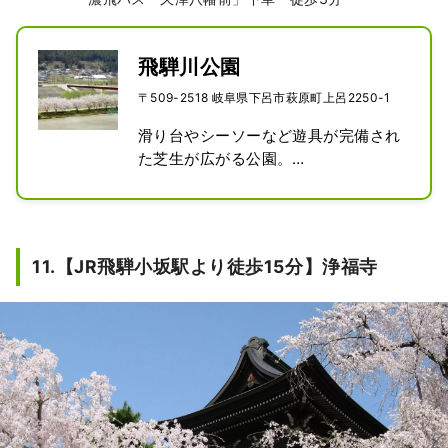
飛騨川公園
〒509-2518 岐阜県下呂市萩原町上呂2250-1
滑り台やシーソーなど遊具が完備され
た芝生が広がる公園。

噴水前の花壇では四季折々の花が楽し
める。

春には350本もの桜が咲き誇る。

家族での散策やピクニック利用にもオ
11.【JR飛騨小坂駅より徒歩15分】浄福寺
ススメ。

テニスコートやサッカー場の完備され
ているので、スポーツを楽しむことも
できる。