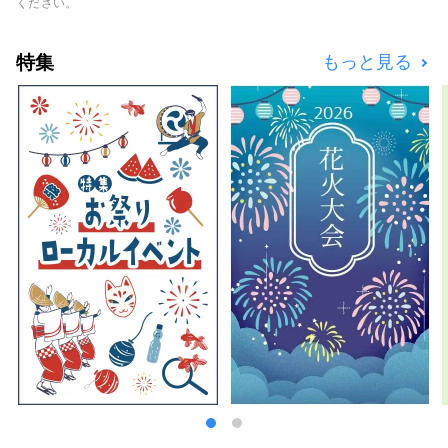
場、内風呂付の野天風呂を湯めぐり感覚でご堪
ください。
能下さい。日本文化を大切にしている当館なら
ではの日本庭園、本格的な能舞台やお茶室な
特集
もっと見る
ど、著名な作家の美術品の展示もございます。
その他プールやアスレチックジム、エステサロ
ンやバーも完備してございます。 ご夕食は和
食会席とフレンチ、中華の3種類の中からお好
みに合わせてご選択いただけます。 飛騨の名
物「飛騨牛」をお召し上がり頂けるプランもご
ざいます。 お部屋は日本の伝統を感じて頂け
る和室でのご宿泊はもちろん、ベッドのご用意
のあるお部屋もございます。 諸外国よりご来
館のお客様も安心してお寛ぎ頂けます。 老舗
旅館【水明館】の心を尽くしたおもてなしで、
至福の時間をお過ごしください。