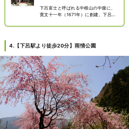
下呂富士と呼ばれる中根山の中腹に、
寛文十一年（1671年）に創建。下呂温
泉に伝わる白鷺伝説に登場する、白鷺
の化身の【薬師如来】を本尊としてい
る。下呂温泉の縁起を伝える『湯
文』、江戸時代の遊行僧・円空の残し
4.【下呂駅より徒歩20分】雨情公園
た『円空仏』などを所蔵。山門下の墓
地には、県指定史跡「飛騨屋久兵衛の
墓」がある。