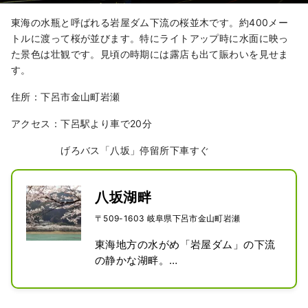
東海の水瓶と呼ばれる岩屋ダム下流の桜並木です。約400メー
トルに渡って桜が並びます。特にライトアップ時に水面に映っ
た景色は壮観です。見頃の時期には露店も出て賑わいを見せま
す。
住所：下呂市金山町岩瀬
アクセス：下呂駅より車で20分
げろバス「八坂」停留所下車すぐ
八坂湖畔
〒509-1603 岐阜県下呂市金山町岩瀬
東海地方の水がめ「岩屋ダム」の下流
の静かな湖畔。

春には約400メートルに及ぶ桜並木が
咲き誇る。樹齢は約35年のソメイヨシ
ノ。下呂市の桜の名所の一つ。
