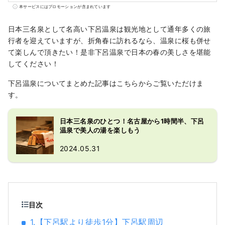
を、趣向の異なる3箇所の大浴場にてお楽しみ
本サービスにはプロモーションが含まれています
いただけます。下呂の温泉街や飛騨の山々を
一望できる展望大浴場や、檜の香り漂うサウ
日本三名泉として名高い下呂温泉は観光地として通年多くの旅
ナ付き大浴場、内風呂付の野天風呂を湯めぐ
行者を迎えていますが、折角春に訪れるなら、温泉に桜も併せ
り感覚でご堪能下さい。日本文化を大切にし
て楽しんで頂きたい！是非下呂温泉で日本の春の美しさを堪能
ている当館ならではの日本庭園、本格的な能
してください！
舞台やお茶室など、著名な作家の美術品の展
下呂温泉についてまとめた記事はこちらからご覧いただけま
示もございます。 その他プールやアスレチッ
す。
クジム、エステサロンやバーも完備してござ
います。 ご夕食は和食会席とフレンチ、中華
の3種類の中からお好みに合わせてご選択いた
日本三名泉のひとつ！名古屋から1時間半、下呂
温泉で美人の湯を楽しもう
だけます。 飛騨の名物「飛騨牛」をお召し上
がり頂けるプランもございます。 お部屋は日
2024.05.31
本の伝統を感じて頂ける和室でのご宿泊はも
ちろん、ベッドのご用意のあるお部屋もござ
います。 諸外国よりご来館のお客様も安心し
てお寛ぎ頂けます。 老舗旅館【水明館】の心
を尽くしたおもてなしで、至福の時間をお過
目次
ごしください。
1.【下呂駅より徒歩1分】下呂駅周辺