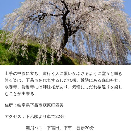
土手の中腹に立ち、道行く人に覆いかぶさるように堂々と咲き
誇る姿は、下呂市を代表するしだれ桜。近隣にある森山神社、
永養寺、賢誓寺には姉妹桜があり、気軽にしだれ桜巡りを楽し
むことが出来る。
住所：岐阜県下呂市萩原町四美
アクセス：下呂駅より車で22分
濃飛バス「下宮田」下車 徒歩20分