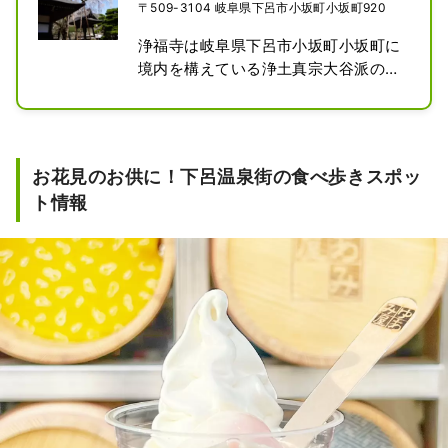
〒509-3104 岐阜県下呂市小坂町小坂町920
浄福寺は岐阜県下呂市小坂町小坂町に
境内を構えている浄土真宗大谷派の寺
院。浄福寺の鐘楼と梵鐘浄福寺の創建
は室町時代後期に、当地の領主で桜洞
城の城主三木良頼の弟である左馬助直
忠が出家して真證と名乗り開山したの
お花見のお供に！下呂温泉街の食べ歩きスポッ
が始まりとされる。浄福寺の枝が地に
ト情報
届くほどの枝垂れザクラは、別名を
「遊女桜」という。推定樹齢２００
年、樹高１０ｍ、目通り周囲２．５
ｍ、昭和４７年（１９７２年）下呂市
指定天然記念物に指定され、美濃桜３
３選に選定されています。