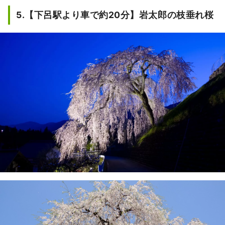
びり散歩をしたり、夏には水遊びも楽
5.【下呂駅より車で約20分】岩太郎の枝垂れ桜
しむことができる。昭和のはじめ頃、
歌謡詩人、野口雨情が下呂の地に来遊
した際に作った下呂小唄にちなんで名
付けられた公園である。

春にはしだれ桜を、秋には紅葉を楽し
むことが出来る。