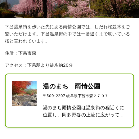
下呂温泉街を歩いた先にある雨情公園では、しだれ桜並木をご
覧いただけます。下呂温泉街の中では一番遅くまで咲いている
桜と言われています。
住所：下呂市森
アクセス：下呂駅より徒歩約20分
湯のまち 雨情公園
〒509-2207 岐阜県下呂市森２７０７
湯のまち雨情公園は温泉街の程近くに
位置し、阿多野谷の上流に広がってい
る。公園の中央を流れる阿多野谷は、
下呂の山ふところから流れ出る清流で
ある。川のせせらぎを聞きながらのん