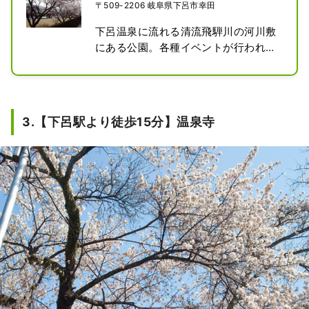
〒509-2206 岐阜県下呂市幸田
下呂温泉に流れる清流飛騨川の河川敷
にある公園。各種イベントが行われた
り、下呂温泉が誇る夏・冬の花火ミュ
ージカルでは絶好の見物スポットとし
て有名。休日になると家族連れなどが
川のせせらぎをバックにゆっくりとし
3.【下呂駅より徒歩15分】温泉寺
た時間を過ごしている。

桜の見頃の時期にはライトアップが行
われる。