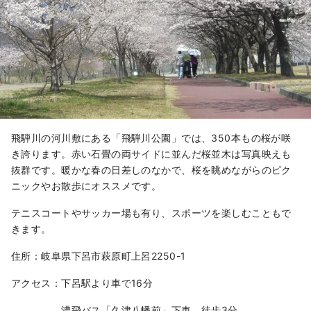
飛騨川の河川敷にある「飛騨川公園」では、350本もの桜が咲
き誇ります。赤い石畳の両サイドに並んだ桜並木は写真映えも
抜群です。暖かな春の日差しのなかで、桜を眺めながらのピク
ニックやお散歩にオススメです。
テニスコートやサッカー場も有り、スポーツを楽しむこともで
きます。
住所：岐阜県下呂市萩原町上呂2250-1
アクセス：下呂駅より車で16分
濃飛バス「久津八幡前」下車 徒歩3分