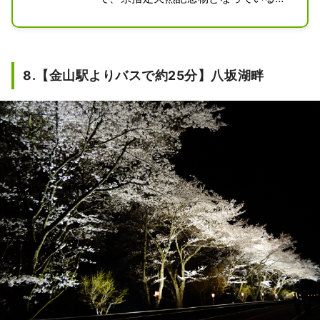
別名を暦桜（こよみざくら）という。

水田に移る桜の姿も美しく、飛騨美濃
さくら33選に選ばれている。

見頃に時期にはライトアップされ、闇
8.【金山駅よりバスで約25分】八坂湖畔
夜に浮かび上がる桜が、水田に鏡のよ
うに映し出される光景は一見の価値あ
り。