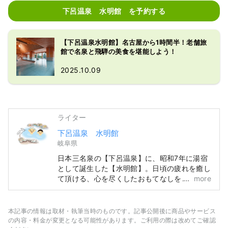
下呂温泉 水明館 を予約する
【下呂温泉水明館】名古屋から1時間半！老舗旅
館で名泉と飛騨の美食を堪能しよう！
2025.10.09
ライター
下呂温泉 水明館
岐阜県
日本三名泉の【下呂温泉】に、昭和7年に湯宿
として誕生した【水明館】。日頃の疲れを癒し
て頂ける、心を尽くしたおもてなしをご用意し
more
ております。美肌効果で名高い下呂温泉を、趣
向の異なる3箇所の大浴場にてお楽しみいただ
けます。下呂の温泉街や飛騨の山々を一望でき
本記事の情報は取材・執筆当時のものです。記事公開後に商品やサービス
る展望大浴場や、檜の香り漂うサウナ付き大浴
の内容・料金が変更となる可能性があります。ご利用の際は改めてご確認