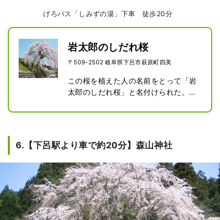
げろバス「しみずの湯」下車 徒歩20分
岩太郎のしだれ桜
〒509-2502 岐阜県下呂市萩原町四美
この桜を植えた人の名前をとって「岩
太郎のしだれ桜」と名付けられた。

樹齢120年を超えるとされる巨木で、
土手の中腹に立ち、道行く人に覆いか
ぶさるように咲き誇る様は圧巻です。

真下から見上げるとまるで桜のシャワ
6.【下呂駅より車で約20分】森山神社
ーを浴びているように楽しめる。