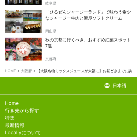
岐阜県
「ひるぜんジャージーランド」で味わう希少
なジャージー牛肉と濃厚ソフトクリーム
岡山県
秋の京都に行くべき、おすすめ紅葉スポット
7選
京都府
HOME
大阪府
【大阪名物ミックスジュースが大福に】お昼どきまでに訪れ
language
日本語
Home
行き先から探す
特集
最新情報
Locallyについて