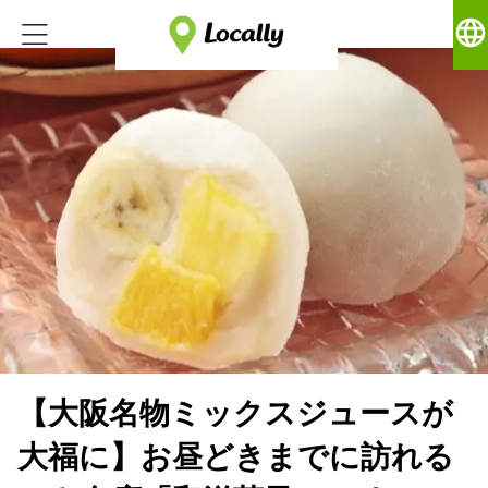
language
【大阪名物ミックスジュースが
大福に】お昼どきまでに訪れる