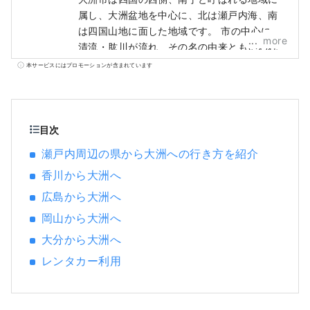
属し、大洲盆地を中心に、北は瀬戸内海、南
は四国山地に面した地域です。 市の中心には
more
清流・肱川が流れ、その名の由来ともいわれ
るように肘のように湾曲した川が、まちを巡
本サービスにはプロモーションが含まれています
っていることで、自然・歴史文化・名産品に
多くの恵みをもたらしました。 江戸の昔、大
洲城の城下町として栄えたその名残が、肱川
のほとりに息づいています。
目次
瀬戸内周辺の県から大洲への行き方を紹介
香川から大洲へ
広島から大洲へ
岡山から大洲へ
大分から大洲へ
レンタカー利用