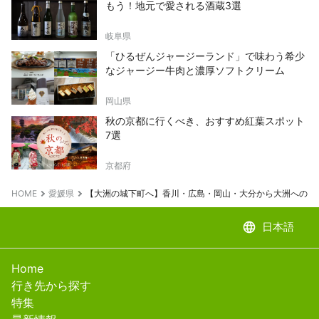
もう！地元で愛される酒蔵3選
岐阜県
「ひるぜんジャージーランド」で味わう希少
なジャージー牛肉と濃厚ソフトクリーム
岡山県
秋の京都に行くべき、おすすめ紅葉スポット
7選
京都府
HOME
愛媛県
【大洲の城下町へ】香川・広島・岡山・大分から大洲へのア
language
日本語
Home
行き先から探す
特集