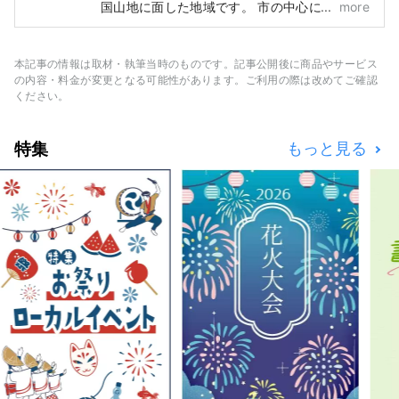
国山地に面した地域です。 市の中心には清
more
流・肱川が流れ、その名の由来ともいわれるよ
うに肘のように湾曲した川が、まちを巡ってい
ることで、自然・歴史文化・名産品に多くの恵
本記事の情報は取材・執筆当時のものです。記事公開後に商品やサービス
みをもたらしました。 江戸の昔、大洲城の城
の内容・料金が変更となる可能性があります。ご利用の際は改めてご確認
下町として栄えたその名残が、肱川のほとりに
ください。
息づいています。
特集
もっと見る