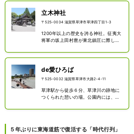
立木神社
〒525-0034 滋賀県草津市草津四丁目1-3
1200年以上の歴史を誇る神社。征夷大
将軍の坂上田村麿が東北鎮圧に際して
祈願したことから、厄除開運・交通安
全の神社として信仰を集めてきまし
た。東海道に面し、江戸時代に大名や
旅人も道中安全を祈願したといわれて
de愛ひろば
います。
〒525-0032 滋賀県草津市大路2-4-11
草津駅から徒歩６分、草津川の跡地に
つくられた憩いの場。公園内には、レ
ストランやカフェ、ホットヨガスタジ
オがあり、自然に人が集います。
５年ぶりに東海道筋で復活する「時代行列」