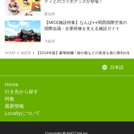
ティとのコラボグッズが登場！
愛知県
【MICE施設特集】なんば↔関西国際空港の
国際会議・企業研修を支える施設ガイド
大阪府
HOME
滋賀県
【2024年版】豪華絢爛！姫や殿などの装束を着た隊列が練
language
日本語
Home
行き先から探す
特集
最新情報
Locallyについて
Copyright © MATCHA Inc.