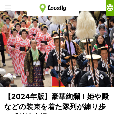
language
【2024年版】豪華絢爛！姫や殿
などの装束を着た隊列が練り歩