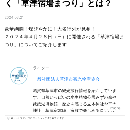
く「草津宿場まつり」とは？
2024.03.21
豪華絢爛！煌びやかに！大名行列が見参！

２０２４年４月２８日（日）に開催される「草津宿場ま
つり」についてご紹介します！
ライター
一般社団法人草津市観光物産協会
滋賀県草津市の観光旅行情報を紹介していま
す。自然いっぱいの水生植物公園みずの森や
琵琶湖博物館、歴史を感じる立木神社や三大
more
神社、草津宿本陣、家族で楽しめるロクハ公
園など魅力的なスポット・ホテル・グルメ情
本サービスにはプロモーションが含まれています
報が満載。