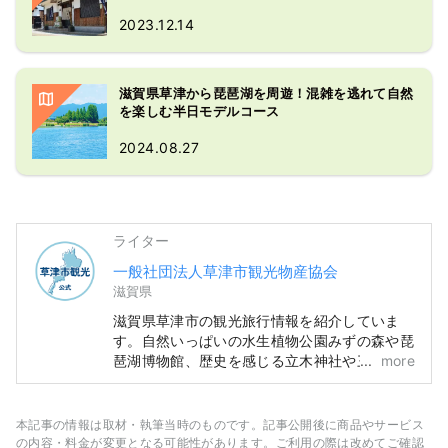
2023.12.14
滋賀県草津から琵琶湖を周遊！混雑を逃れて自然
を楽しむ半日モデルコース
2024.08.27
ライター
一般社団法人草津市観光物産協会
滋賀県
滋賀県草津市の観光旅行情報を紹介していま
す。自然いっぱいの水生植物公園みずの森や琵
琶湖博物館、歴史を感じる立木神社や三大神
more
社、草津宿本陣、家族で楽しめるロクハ公園な
ど魅力的なスポット・ホテル・グルメ情報が満
載。
本記事の情報は取材・執筆当時のものです。記事公開後に商品やサービス
の内容・料金が変更となる可能性があります。ご利用の際は改めてご確認