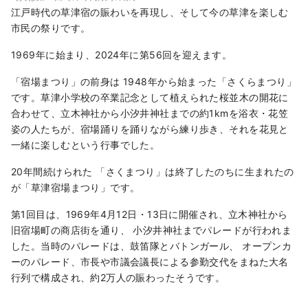
江戸時代の草津宿の賑わいを再現し、そして今の草津を楽しむ
市民の祭りです。
1969年に始まり、2024年に第56回を迎えます。
「宿場まつり」の前身は 1948年から始まった「さくらまつり」
です。草津小学校の卒業記念として植えられた桜並木の開花に
合わせて、立木神社から小汐井神社までの約1kmを浴衣・花笠
姿の人たちが、宿場踊りを踊りながら練り歩き、それを花見と
一緒に楽しむという行事でした。
20年間続けられた 「さくまつり」は終了したのちに生まれたの
が「草津宿場まつり」です。
第1回目は、1969年4月12日・13日に開催され、立木神社から
旧宿場町の商店街を通り、 小汐井神社までパレードが行われま
した。当時のパレードは、鼓笛隊とバトンガール、 オープンカ
ーのパレード、市長や市議会議長による参勤交代をまねた大名
行列で構成され、約2万人の賑わったそうです。