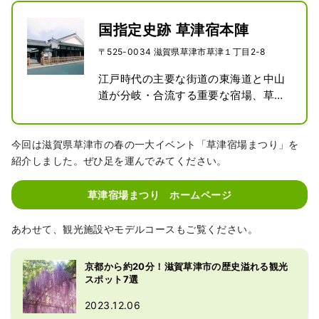
国指定史跡 草津宿本陣
〒525-0034 滋賀県草津市草津１丁目2-8
江戸時代の主要な街道の東海道と中山
道が分岐・合流する重要な宿場、草津
宿。各宿場に置かれ大名や公家の休泊
に利用されたのが「本陣」です。「草
津宿本陣」は、建物が現存するなかで
今回は滋賀県草津市の春の一大イベント「草津宿場まつり」を
全国最大級の規模。宿帳である大福帳
紹介しました。ぜひ足を運んでみてください。
には、新選組や皇女和宮の名前も記さ
れています。
草津宿場まつり ホームページ
あわせて、観光施設やモデルコースもご覧ください。
京都から約20分！滋賀草津市の歴史溢れる観光
スポット7選
2023.12.06