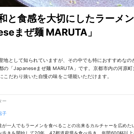
和と食感を大切にしたラーメ
neseまぜ麺 MARUTA」
聖地として知られていますが、その中でも特におすすめなの
の「Japaneseまぜ麺 MARUTA」です。京都市内の河原
にこだわり抜いた自慢の味をご堪能いただけます。
ター
聡子
性が一人でもラーメンを食べることの出来るカルチャーを広めた
べ歩きを開始して20年。47都道府県を食べ歩き、年間600杯以