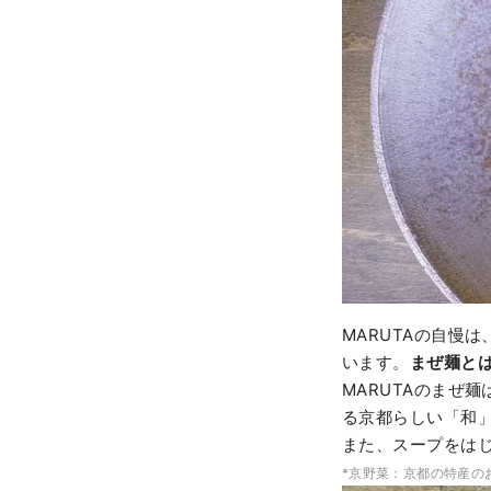
MARUTAの自慢
います。
まぜ麺と
MARUTAのまぜ
る京都らしい「和
また、スープをは
*京野菜：京都の特産の