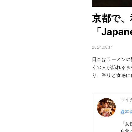
京都で、
「Japa
2024.08.14
日本はラーメンの
くの人が訪れる京都
り、香りと食感に
ライ
森本
「女
ら食