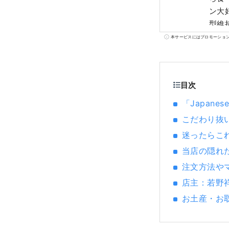
ン大
型維
「ラ
本サービスにはプロモーショ
博」
本、
Sw
目次
メン
ロデ
「Japane
こだわり抜
迷ったらこ
当店の隠れ
注文方法や
店主：若野
お土産・お