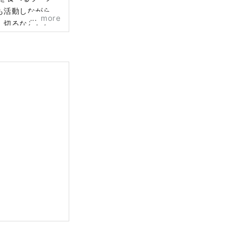
も活動しながら体
more
し切るなどした
一回ラーメン女子
名古屋、東京、熊
社Ramen
」をリリース。ラー
用クラフトサケ』プ