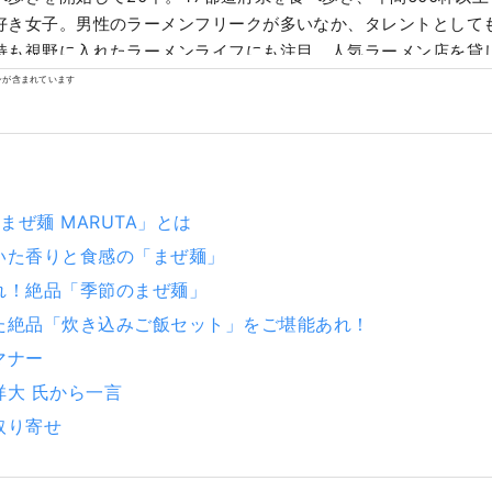
好き女子。男性のラーメンフリークが多いなか、タレントとして
持も視野に入れたラーメンライフにも注目。人気ラーメン店を貸
ーメン女子会」を主宰し、2015年、横浜赤レンガ倉庫にて「第
ンが含まれています
を開催。全国から人気店が集まる同イベントは、その後、大阪、
静岡と全国各地で開催し累計約75万人を動員。 2018年には株式会
itchを設立し、世界初のラーメンジュエリーブランド「ZURU+.
の酒『NOODLE SAKE –春華秋冬-』『稲とアガベ ラーメン専
ュース・著書『東京ラーメンコレクション』(昭文社)
seまぜ麺 MARUTA」とは
いた香りと食感の「まぜ麺」
れ！絶品「季節のまぜ麺」
た絶品「炊き込みご飯セット」をご堪能あれ！
マナー
祥大 氏から一言
取り寄せ