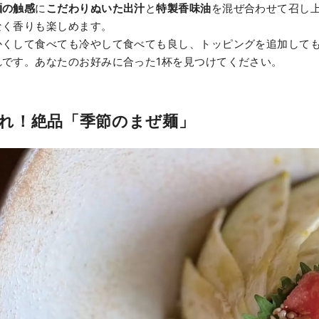
麺の触感
に
こだわりぬいた出汁
と
特製香味油
を混ぜ合わせて召し
なく香りも楽しめます。
かくして食べても冷やして食べても良し、トッピングを追加して
れです。あなたのお好みに合った1杯を見つけてください。
れ！絶品「季節のまぜ麺」