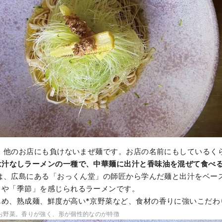
は、他のお店にも負けないまぜ麺です。お店の名前にもしているく
は汁なしラーメンの一種で、中華麺に出汁と香味油を混ぜて食べ
麺は、広島にある「おっくん堂」の師匠から学んだ麺と出汁をベー
」や「季節」を感じられるラーメンです。
じめ、熟成麺、鮮度が高い*京野菜など、食材の香りに強いこだわ
お野菜。香りが強く、形が個性的なのが特徴