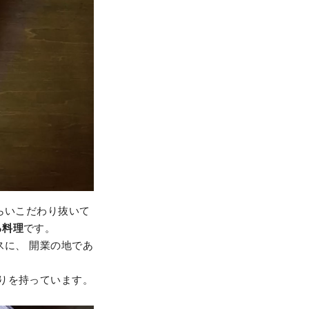
らいこだわり抜いて
る料理
です。
スに、 開業の地であ
りを持っています。