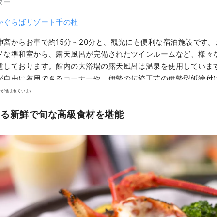
ター
かぐらばリゾート千の杜
神宮からお車で約15分～20分と、観光にも便利な宿泊施設です
ドな準和室から、露天風呂が完備されたツインルームなど、様々
意しております。館内の大浴場の露天風呂は温泉を使用しています
が自由に着用できるコーナーや、伊勢の伝統工芸の伊勢型紙絵付
ヤードなどアクティビティも充実しています。
ンが含まれています
れる新鮮で旬な高級食材を堪能