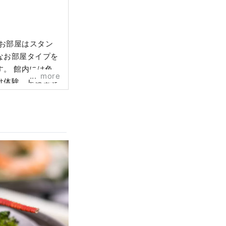
。お部屋はスタン
なお部屋タイプを
。 館内には色
more
け体験、卓球室や