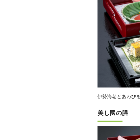
伊勢海老とあわび
美し國の膳