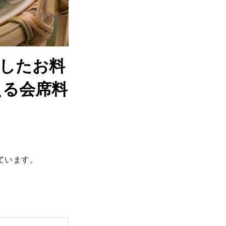
したお料
える会席料
います。
