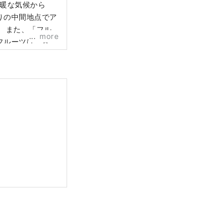
温暖な気候から
りの中間地点でア
ル
more
フルーツは、甘
など、旬のフル