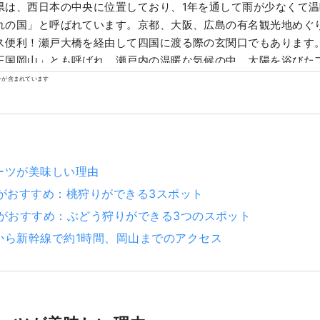
県は、西日本の中央に位置しており、1年を通して雨が少なくて
れの国」と呼ばれています。京都、大阪、広島の有名観光地めぐ
便利！瀬戸大橋を経由して四国に渡る際の玄関口でもあります。 また、「フ
王国岡山」とも呼ばれ、瀬戸内の温暖な気候の中、太陽を浴びた
香り、味ともに最高品質。 白桃をはじめ、マスカットやピオーネ
ンが含まれています
「岡山城」や日本三名園の「岡山後楽園」、倉敷美観地区といっ
歴史、文化、アートなど世界に誇る観光スポットもあります！
ーツが美味しい理由
月がおすすめ：桃狩りができる3スポット
月がおすすめ：ぶどう狩りができる3つのスポット
から新幹線で約1時間、岡山までのアクセス