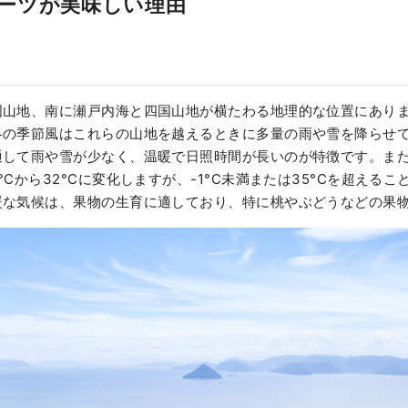
ーツが美味しい理由
国山地、南に瀬戸内海と四国山地が横たわる地理的な位置にあり
冬の季節風はこれらの山地を越えるときに多量の雨や雪を降らせ
通して雨や雪が少なく、温暖で日照時間が長いのが特徴です。ま
°Cから32°Cに変化しますが、-1°C未満または35°Cを超える
暖な気候は、果物の生育に適しており、特に桃やぶどうなどの果