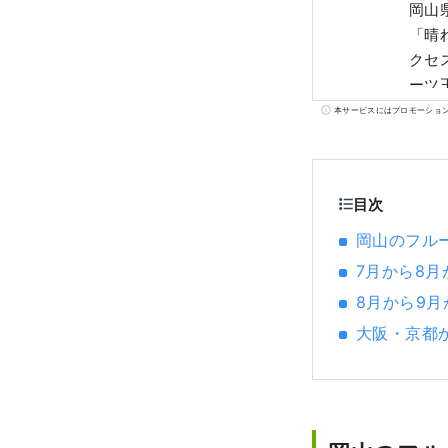
岡山
「晴
クセス
ーツ
さ、
本サービスにはプロモーショ
ーツが味わえます！ 
た、
目次
岡山のフル
7月から8
8月から9
大阪・京都