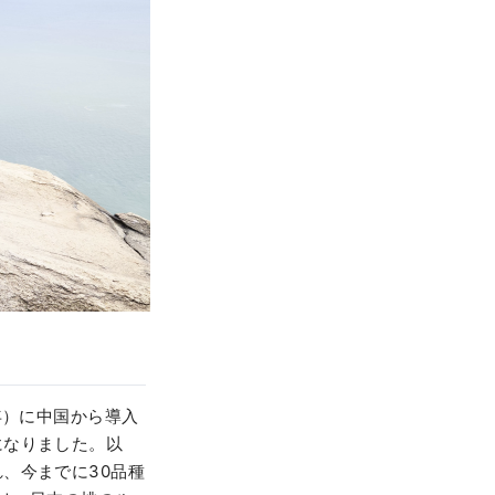
年）に中国から導入
になりました。以
、今までに30品種