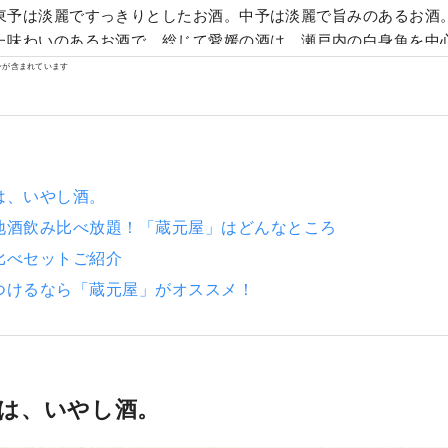
東予は淡麗ですっきりとしたお酒。中予は淡麗で旨みのあるお酒
た味わいのあるお酒で、総じて愛媛の酒は、瀬戸内の白身魚を中
に合うよう、旨みがあり、なめらかさを感じるお酒であると言わ
ンが含まれています
穏やかな気候・風土の中、温厚な愛媛の人々が育んだお酒は、や
ぎを感じる「いやしのお酒」であると評判です。
は、いやし酒。
地酒飲み比べ放題！「蔵元屋」はどんなところ
比べセットご紹介
つけるなら「蔵元屋」がオススメ！
は、いやし酒。