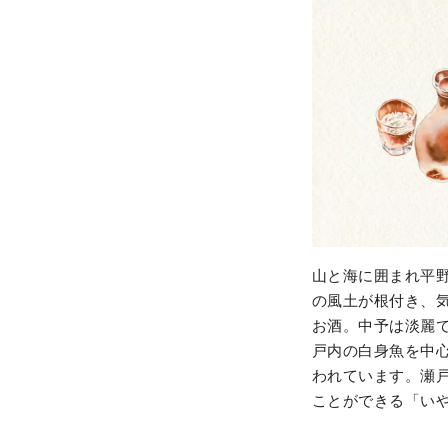
山と海に囲まれ平
の風土が根付き、
お酒。中予は淡麗
戸内の白身魚を中
われています。瀬
ことができる「い