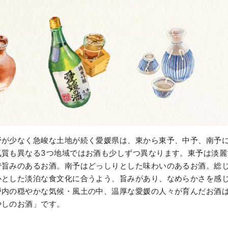
野が少なく急峻な土地が続く愛媛県は、東から東予、中予、南予
気質も異なる3つ地域ではお酒も少しずつ異なります。東予は淡麗
で旨みのあるお酒。南予はどっしりとした味わいのあるお酒。総
心とした淡泊な食文化に合うよう、旨みがあり、なめらかさを感
戸内の穏やかな気候・風土の中、温厚な愛媛の人々が育んだお酒
やしのお酒」です。