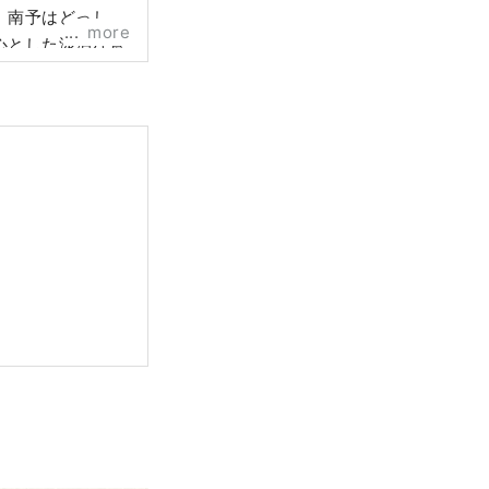
。南予はどっしり
more
心とした淡泊な食
れています。瀬戸
さしい口あたりの