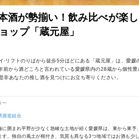
本酒が勢揃い！飲み比べが楽し
ョップ「蔵元屋」
イ·リフトのりばから徒歩5分ほどにある「蔵元屋」は、愛媛
0年前から酒どころと言われている愛媛県内の28蔵から個性
是非あなたの推し酒を見つけにお立ち寄りください。
ター
県酒造組合
海に囲まれ平野が少なく急峻な土地が続く愛媛県は、東から東予
ます。独自の風土が根付き、気質も異なる3つ地域ではお酒も少