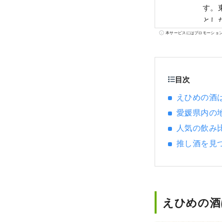
す。
とし
文化
本サービスにはプロモーショ
内の
安ら
目次
えひめの酒
愛媛県内の
人気の飲み
推し酒を見
えひめの酒