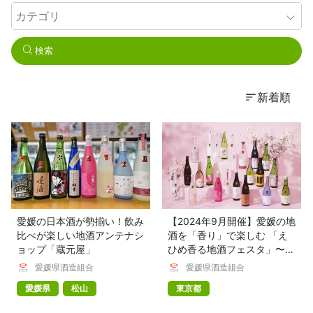
検索
新着順
愛媛の日本酒が勢揃い！飲み
【2024年9月開催】愛媛の地
比べが楽しい地酒アンテナシ
酒を「香り」で楽しむ 「え
ョップ「蔵元屋」
ひめ香る地酒フェスタ」〜日
程・アクセスなど〜
愛媛県酒造組合
愛媛県酒造組合
愛媛県
松山
東京都