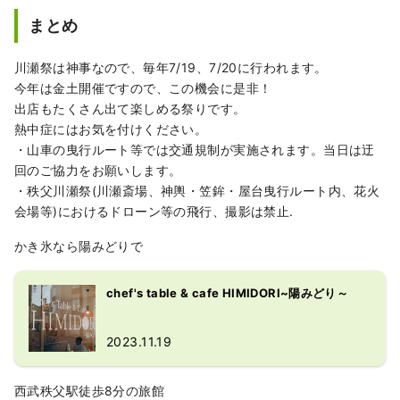
まとめ
川瀬祭は神事なので、毎年7/19、7/20に行われます。
今年は金土開催ですので、この機会に是非！
出店もたくさん出て楽しめる祭りです。
熱中症にはお気を付けください。
・山車の曳行ルート等では交通規制が実施されます。当日は迂
回のご協力をお願いします。
・秩父川瀬祭(川瀬斎場、神輿・笠鉾・屋台曳行ルート内、花火
会場等)におけるドローン等の飛行、撮影は禁止.
かき氷なら陽みどりで
chef's table & cafe HIMIDORI~陽みどり～
2023.11.19
西武秩父駅徒歩8分の旅館