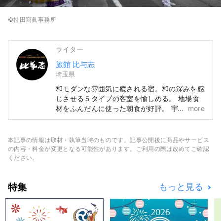
©持田寫眞事務所
ライター
旅館 比与志
埼玉県
和モダンな雰囲気に癒される宿。和の深みを感
じさせる５タイプの客室を愉しめる。 地場食
材をふんだんに使った朝食が好評。 宇宙船内
more
のような未来型のパウダールーム。 自然を感
じながら愉しめる貸切風呂。 薪ストーブによ
る身も心も温まる空間。 静かながら華やかで
本記事の情報は取材・執筆当時のものです。記事公開後に商品やサービス
存在感のある“野草”が彩る。 西武秩父駅徒歩8
の内容・料金が変更となる可能性があります。ご利用の際は改めてご確認
分。素泊まり、朝食付きの宿。
ください。
OMOTENASHIセレクション2022受賞
特集
もっと見る