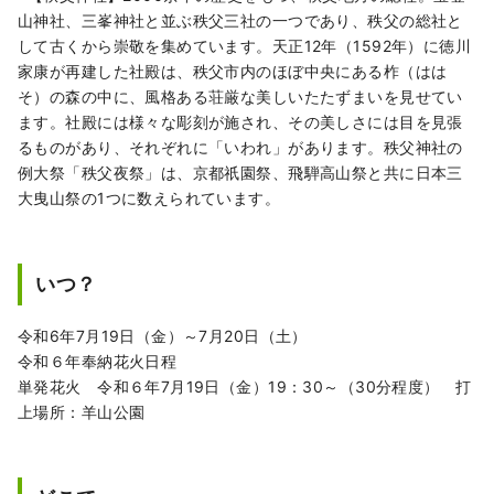
山神社、三峯神社と並ぶ秩父三社の一つであり、秩父の総社と
して古くから崇敬を集めています。天正12年（1592年）に徳川
家康が再建した社殿は、秩父市内のほぼ中央にある柞（はは
そ）の森の中に、風格ある荘厳な美しいたたずまいを見せてい
ます。社殿には様々な彫刻が施され、その美しさには目を見張
るものがあり、それぞれに「いわれ」があります。秩父神社の
例大祭「秩父夜祭」は、京都祇園祭、飛騨高山祭と共に日本三
大曳山祭の1つに数えられています。
いつ？
令和6年7月19日（金）～7月20日（土）
令和６年奉納花火日程
単発花火 令和６年7月19日（金）19：30～（30分程度） 打
上場所：羊山公園