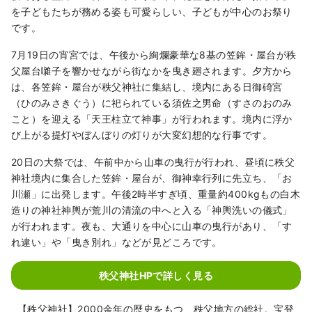
を子どもたちが務める姿も可愛らしい、子どもが中心のお祭り
です。
7月19日の宵宮では、午後から絢爛豪華な8基の笠鉾・屋台が秩
父屋台囃子を響かせながら街なかを曳き廻されます。夕方から
は、各笠鉾・屋台が秩父神社に集結し、境内にある日御碕宮
（ひのみさきぐう）に祀られている須佐之男命（すさのおのみ
こと）を迎える「天王柱立て神事」が行われます。境内に浮か
び上がる提灯やぼんぼりの灯りが大変幻想的な行事です。
20日の大祭では、午前中から山車の曳行が行われ、昼頃に秩父
神社境内に集合した笠鉾・屋台が、御神幸行列に先立ち、「お
川瀬」に出発します。午後2時半すぎ頃、重量約400kgもの白木
造りの神社神輿が荒川の清流の中へと入る「神輿洗いの儀式」
が行われます。夜も、大通りを中心に山車の曳行があり、「す
れ違い」や「曳き別れ」などが見どころです。
秩父神社HPで詳しく見る
【秩父神社】2000余年の歴史をもつ、秩父地方の総社。宝登