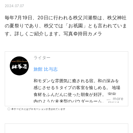
2024.07.07
毎年7月19日、20日に行われる秩父川瀬祭は、秩父神社
の夏祭りであり、秩父では「お祇園」とも言われていま
す。詳しくご紹介します。写真©持田カメラ
ライター
旅館 比与志
和モダンな雰囲気に癒される宿。和の深みを
感じさせる５タイプの客室を愉しめる。 地場
食材をふんだんに使った朝食が好評。 宇宙船
more
内のような未来型のパウダールーム。 自然を
感じながら愉しめる貸切風呂。 薪ストーブに
本サービスにはプロモーションが含まれています
よる身も心も温まる空間。 静かながら華やか
で存在感のある“野草”が彩る。 西武秩父駅徒
歩8分。素泊まり、朝食付きの宿。