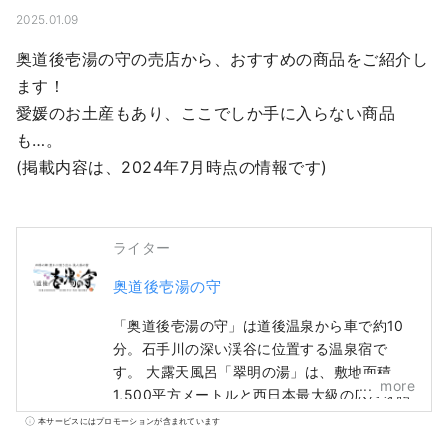
2025.01.09
奥道後壱湯の守の売店から、おすすめの商品をご紹介し
ます！

愛媛のお土産もあり、ここでしか手に入らない商品
も…。

(掲載内容は、2024年7月時点の情報です)
ライター
奥道後壱湯の守
「奥道後壱湯の守」は道後温泉から車で約10
分。石手川の深い渓谷に位置する温泉宿で
す。 大露天風呂「翠明の湯」は、敷地面積約
more
1,500平方メートルと西日本最大級の広さを誇
り、美しい自然のパノラマをお楽しみ頂けま
本サービスにはプロモーションが含まれています
す。 また、趣の異なる湯船を持つ5種類の