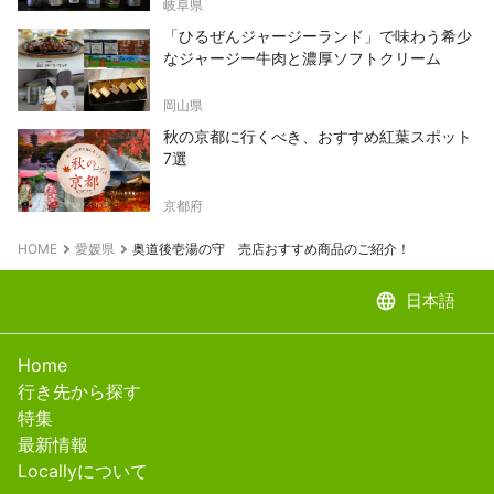
岐阜県
「ひるぜんジャージーランド」で味わう希少
なジャージー牛肉と濃厚ソフトクリーム
岡山県
秋の京都に行くべき、おすすめ紅葉スポット
7選
京都府
HOME
愛媛県
奥道後壱湯の守 売店おすすめ商品のご紹介！
language
日本語
Home
行き先から探す
特集
最新情報
Locallyについて