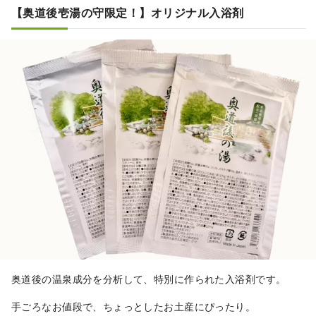
「貸切露天風呂」や好きな時間に温泉を楽し
【奥道後壱湯の守限定！】オリジナル入浴剤
める「露天風呂付客室」など、豊富な湯量を
誇る当館ならではの湯めぐりもお楽しみ頂け
ます。 夕食は、愛媛県産の食材にこだわった
ディナービュッフェや会席料理をご用意。 特
にディナービュッフェでは、ステーキ、握り
寿司、パスタなどライブクッキングもあり。
ビュッフェの醍醐味を満喫できます。 朝食も
ビュッフェをご用意しております。
奥道後の温泉成分を分析して、特別に作られた入浴剤です。
手ごろなお値段で、ちょっとしたお土産にぴったり。