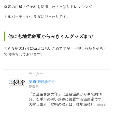
愛媛の柑橘・伊予柑を使用したさっぱりドレッシング。
カルパッチョやサラダにぴったりです。
他にも地元銘菓からみきゃんグッズまで
大きな宿のわりに売店はちいさめですが、一押し商品をそろえ
てお待ちしております。
ライター
奥道後壱湯の守
愛媛県
「奥道後壱湯の守」は道後温泉から車で約10
分。石手川の深い渓谷に位置する温泉宿です。
大露天風呂「翠明の湯」は、敷地面積約1,500
more
平方メートルと西日本最大級の広さを誇り、美