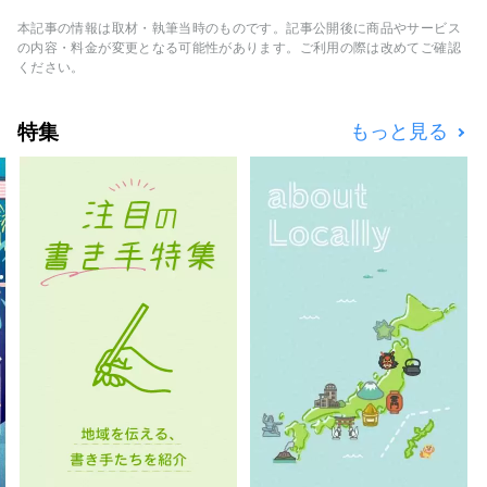
しい自然のパノラマをお楽しみ頂けます。 ま
た、趣の異なる湯船を持つ5種類の「貸切露天
本記事の情報は取材・執筆当時のものです。記事公開後に商品やサービス
風呂」や好きな時間に温泉を楽しめる「露天風
の内容・料金が変更となる可能性があります。ご利用の際は改めてご確認
呂付客室」など、豊富な湯量を誇る当館ならで
ください。
はの湯めぐりもお楽しみ頂けます。 夕食は、
愛媛県産の食材にこだわったディナービュッフ
特集
もっと見る
ェや会席料理をご用意。 特にディナービュッ
フェでは、ステーキ、握り寿司、パスタなどラ
イブクッキングもあり。ビュッフェの醍醐味を
満喫できます。 朝食もビュッフェをご用意し
ております。