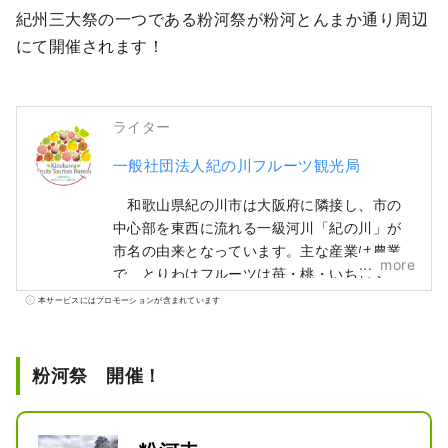
紀州三大祭の一つである粉河祭が粉河とんまか通り周辺
にて開催されます！
ライター
一般社団法人紀の川フルーツ観光局
和歌山県紀の川市は大阪府に隣接し、市の
中心部を東西に流れる一級河川「紀の川」が
市名の由来となっています。主な産業は農業
more
で、とりわけフルーツは苺・桃・いちじく・
柿・キウイ・八朔など、一年を通じ収穫され
本サービスにはプロモーションが含まれています
ています。一級品ブランド「あら川の桃」と
その桃畑「ひと目十万本 桃源郷」や、中身
が黒くて甘い「紀の川柿」など、特徴的なフ
粉河祭 開催！
ルーツは多くの人に愛されています。また、
日本有数のパラグライダー発着場や世界一有
名なねこ駅長がいる貴志駅など、観光にも恵