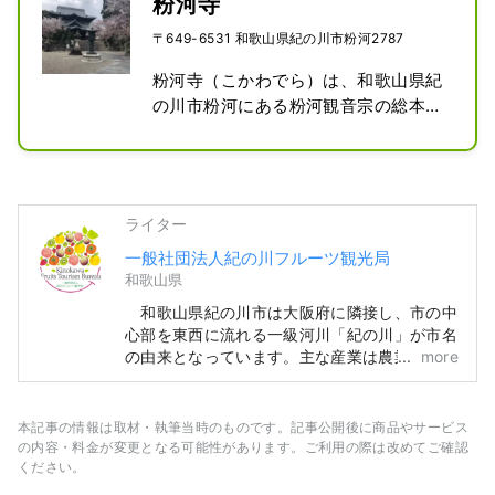
粉河寺
まれています。 紀の川フルーツ観光局はフ
ルーツ特産品を販売している他、フルーツ収
〒649-6531 和歌山県紀の川市粉河2787
穫体験などの観光旅行商品も取り扱っており
粉河寺（こかわでら）は、和歌山県紀
ます。お気軽にお問合せ下さい。
の川市粉河にある粉河観音宗の総本山
の寺院で、本堂は西国三十三所の寺院
の中でも最大級の堂です。国指定名勝
である枯山水庭園は、本堂の前庭とそ
の下の広場との高低差を利用して作ら
ライター
れており、日本庭園の中でも先例のな
一般社団法人紀の川フルーツ観光局
い石組みの庭園です。
和歌山県
和歌山県紀の川市は大阪府に隣接し、市の中
心部を東西に流れる一級河川「紀の川」が市名
の由来となっています。主な産業は農業で、と
more
りわけフルーツは苺・桃・いちじく・柿・キウ
イ・八朔など、一年を通じ収穫されています。
一級品ブランド「あら川の桃」とその桃畑「ひ
本記事の情報は取材・執筆当時のものです。記事公開後に商品やサービス
と目十万本 桃源郷」や、中身が黒くて甘い
の内容・料金が変更となる可能性があります。ご利用の際は改めてご確認
「紀の川柿」など、特徴的なフルーツは多くの
ください。
人に愛されています。また、日本有数のパラグ