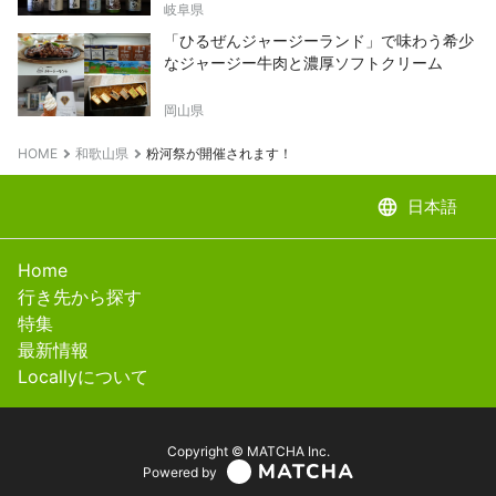
岐阜県
「ひるぜんジャージーランド」で味わう希少
なジャージー牛肉と濃厚ソフトクリーム
岡山県
HOME
和歌山県
粉河祭が開催されます！
language
日本語
Home
行き先から探す
特集
最新情報
Locallyについて
Copyright © MATCHA Inc.
Powered by