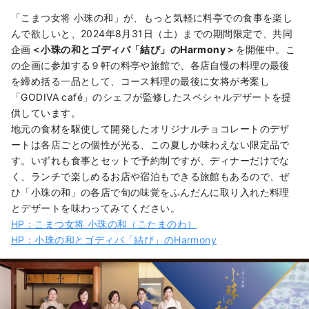
「こまつ女将 小珠の和」が、もっと気軽に料亭での食事を楽し
んで欲しいと、2024年8月31日（土）までの期間限定で、共同
企画
＜小珠の和とゴディバ「結び」のHarmony＞
を開催中。こ
の企画に参加する９軒の料亭や旅館で、各店自慢の料理の最後
を締め括る一品として、コース料理の最後に女将が考案し
「GODIVA café」のシェフが監修したスペシャルデザートを提
供しています。
地元の食材を駆使して開発したオリジナルチョコレートのデザ
ートは各店ごとの個性が光る、この夏しか味わえない限定品で
す。いずれも食事とセットで予約制ですが、ディナーだけでな
く、ランチで楽しめるお店や宿泊もできる旅館もあるので、ぜ
ひ「小珠の和」の各店で旬の味覚をふんだんに取り入れた料理
とデザートを味わってみてください。
HP：こまつ女将 小珠の和（こたまのわ）
HP：小珠の和とゴディバ「結び」のHarmony