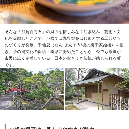
そんな「加賀百万石」の財力を惜しみなく注ぎ込み、芸術・文
化を奨励したことで、小松では九谷焼をはじめとする工芸やも
のづくりが発展。千仙叟（せん せんそう/後の裏千家始祖）を招
き、茶の湯文化の保護・奨励に努めたことから、今でも茶道が
市民に広く定着している、日本の古きよき伝統が感じられる町
です。