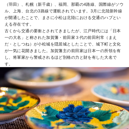
（羽田）、札幌（新千歳）、福岡、那覇の4路線、国際線がソウ
ル、上海、台北の3路線で運航されています。3月に北陸新幹線
が開通したことで、まさに小松は北陸における交通のハブとい
える存在です。
古くから交通の要衝とされてきましたが、江戸時代には「日本
一の大名」と称された加賀藩・前田家３代の前田利常（まえ
だ・としつね）が小松城を隠居城としたことで、城下町と文化
が一気に花開きました。加賀藩主の前田家は日本一の所領を有
し、将軍家から警戒されるほど別格の力と財を有した大名で
す。