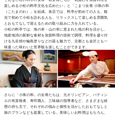
楽しめる小松の料亭文化を広めたい」と「こまつ女将 小珠の和
（こたまのわ）」を結成。各店では、料亭が初めての人も、観
光で初めて小松を訪れる人も、リラックスして楽しめる雰囲気
とおもてなしで迎えるための取り組みに力を入れている。
小松の料亭では、海の幸・山の幸に恵まれた地の利を活かし、
地産地消の新鮮な食材を加賀料理の技術で調理。料理を盛り付
ける九谷焼や輪島塗りなどの器も魅力で、京都とも金沢とも一
味違った味わいと世界観を楽しむことができます。
さらに「小珠の和」の女将たちは、元オリンピアン、パティシ
エの有資格者、寿司職人、三味線の指導者など、さまざまな経
歴の持ち主で、それぞれの強みと個性を活かしたおもてなしと
旅のプランなども提案している。美味しいお料理はもちろん、