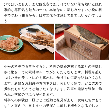
けてはいません。まだ観光客であふれていない落ち着いた隠れ
家的な雰囲気も魅力の一つ。本物なのに親しみやすい小松の料
亭で味わう和食から、日本文化を体感してみてはいかがでしょ
う。
小松の料亭で食事をすると、料理の味を左右する出汁の美味し
さに驚き、その素材やルーツが知りたくなります。料理を盛り
つけた器の美しさに心を奪われ、作り手の工房を訪ねたくなり
ます。新鮮なお刺身や寿司ネタは、何という魚で、どこの海で
獲れたものだろうと知りたくなります。和室の建築や装飾、飾
られた季節の花に心が和みます。
料亭での体験は一皿ごとに感動と発見があり、女将たちのもて
なしと案内で、日本文化の奥深さに触れる機会となるでしょ