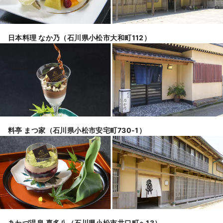
日本料理 なか乃（石川県小松市大和町112）
料亭 まつ家（石川県小松市安宅町730-1）
あわづ温泉 喜多八（石川県小松市井口町へ13）