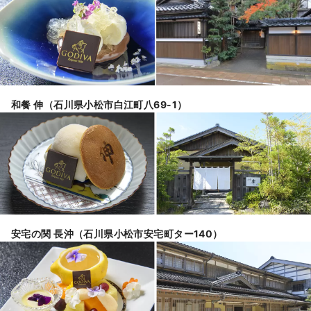
和餐 伸（石川県小松市白江町八69-1）
安宅の関 長沖（石川県小松市安宅町ター140）