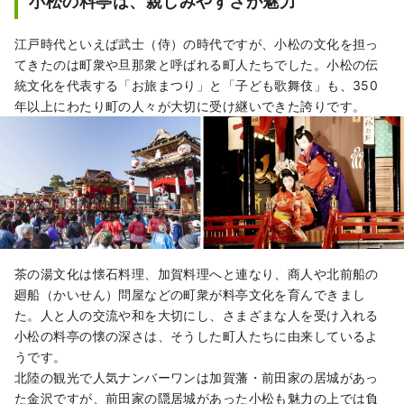
小松の料亭は、親しみやすさが魅力
江戸時代といえば武士（侍）の時代ですが、小松の文化を担っ
てきたのは町衆や旦那衆と呼ばれる町人たちでした。小松の伝
統文化を代表する「お旅まつり」と「子ども歌舞伎」も、350
年以上にわたり町の人々が大切に受け継いできた誇りです。
茶の湯文化は懐石料理、加賀料理へと連なり、商人や北前船の
廻船（かいせん）問屋などの町衆が料亭文化を育んできまし
た。人と人の交流や和を大切にし、さまざまな人を受け入れる
小松の料亭の懐の深さは、そうした町人たちに由来しているよ
うです。
北陸の観光で人気ナンバーワンは加賀藩・前田家の居城があっ
た金沢ですが、前田家の隠居城があった小松も魅力の上では負