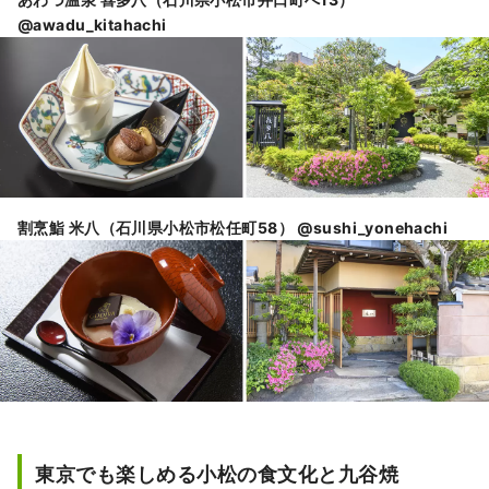
@awadu_kitahachi
割烹鮨 米八（石川県小松市松任町58） @sushi_yonehachi
東京でも楽しめる小松の食文化と九谷焼