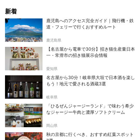
新着
鹿児島へのアクセス完全ガイド｜飛行機・鉄
道・フェリーで行くおすすめルート
鹿児島県
【名古屋から電車で30分】招き猫生産量日本
一・常滑市の招き猫展示会情報
愛知県
名古屋から30分！岐阜県大垣で日本酒を楽し
もう！地元で愛される酒蔵3選
岐阜県
「ひるぜんジャージーランド」で味わう希少
なジャージー牛肉と濃厚ソフトクリーム
岡山県
秋の京都に行くべき、おすすめ紅葉スポット