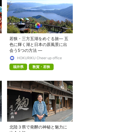
若狭・三方五湖をめぐる旅― 五
色に輝く湖と日本の原風景に出
会う5つの方法 ―
HOKURIKU Cheer up office
福井県
敦賀・若狭
北陸３県で発酵の神秘と魅力に