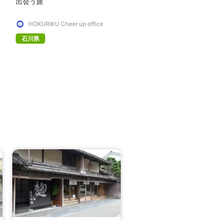
出会う旅
HOKURIKU Cheer up office
石川県