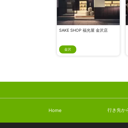
SAKE SHOP 福光屋 金沢店
金沢
行き先か
Home