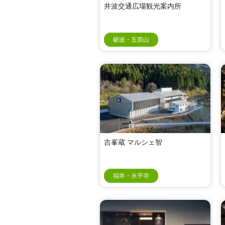
井波交通広場観光案内所
砺波・五箇山
吉峯蔵 マルシェ智
福井・永平寺