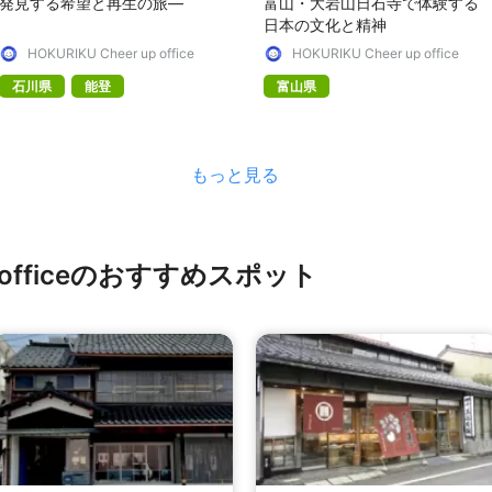
発見する希望と再生の旅—
富山・大岩山日石寺で体験する
日本の文化と精神
HOKURIKU Cheer up office
HOKURIKU Cheer up office
石川県
能登
富山県
もっと見る
up officeのおすすめスポット