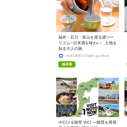
福井・石川・富山を巡る酒ツー
リズム─日本酒を味わい、土地を
知る大人の旅
HOKURIKU Cheer up office
福井県
今行ける能登 Vol.1 —能登を再発