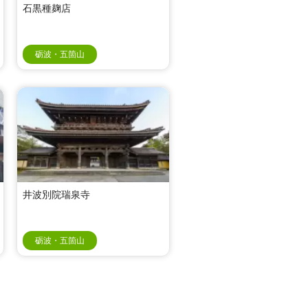
石黒種麹店
砺波・五箇山
井波別院瑞泉寺
砺波・五箇山