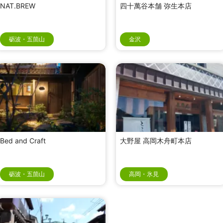
NAT.BREW
四十萬谷本舗 弥生本店
砺波・五箇山
金沢
Bed and Craft
大野屋 高岡木舟町本店
砺波・五箇山
高岡・氷見