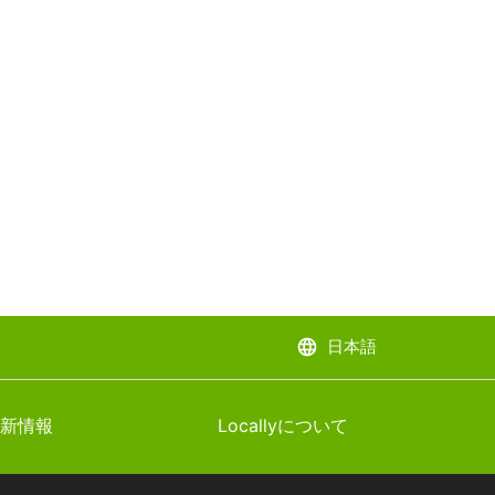
language
日本語
新情報
Locallyについて