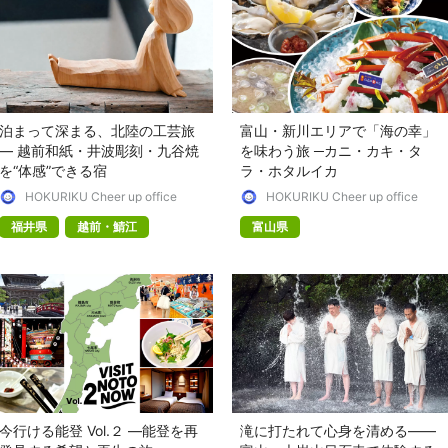
泊まって深まる、北陸の工芸旅
富山・新川エリアで「海の幸」
― 越前和紙・井波彫刻・九谷焼
を味わう旅 ─カニ・カキ・タ
を“体感”できる宿
ラ・ホタルイカ
HOKURIKU Cheer up office
HOKURIKU Cheer up office
福井県
越前・鯖江
富山県
今行ける能登 Vol.２ —能登を再
滝に打たれて心身を清める——