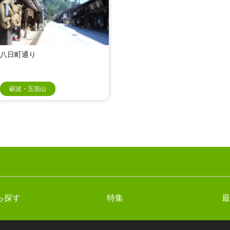
八日町通り
砺波・五箇山
ら探す
特集
最