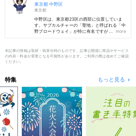
東京都 中野区
東京都
中野区は、東京都23区の西部に位置していま
す。サブカルチャーの「聖地」と呼ばれる「中
野ブロードウェイ」が特に有名ですが、それ以
more
外にも歴史ある神社・仏閣やグルメなど、多く
の観光資源を有しています。 中野駅周辺で
「100年に1度」とも言われる再開発が進み、
本記事の情報は取材・執筆当時のものです。記事公開後に商品やサービス
まちの移り変わりが進む一方、昔ながらの人情
の内容・料金が変更となる可能性があります。ご利用の際は改めてご確認
味あふれる商店街が賑わっているなど、中野の
ください。
まちは多様な面を持っています。そんなまちの
多様性が、約1.7万人、約120カ国の人が住むと
特集
もっと見る
いうまちの特徴にもつながっています。