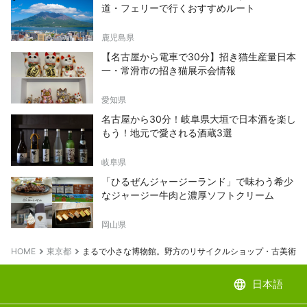
道・フェリーで行くおすすめルート
鹿児島県
【名古屋から電車で30分】招き猫生産量日本
一・常滑市の招き猫展示会情報
愛知県
名古屋から30分！岐阜県大垣で日本酒を楽し
もう！地元で愛される酒蔵3選
岐阜県
「ひるぜんジャージーランド」で味わう希少
なジャージー牛肉と濃厚ソフトクリーム
岡山県
HOME
東京都
まるで小さな博物館。野方のリサイクルショップ・古美術店
language
日本語