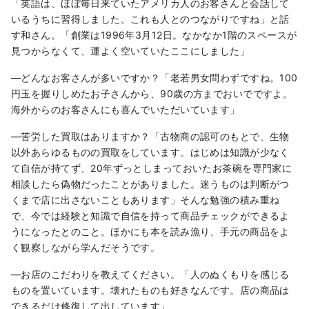
「英語は、ほぼ毎日来ていたアメリカ人のお客さんと会話して
いるうちに習得しました。これも人とのつながりですね」と話
す和さん。「創業は1996年3月12日。なかなか1階のスペースが
見つからなくて、運よく空いていたここにしました」
―どんなお客さんが多いですか？「老若男女問わずですね。100
円玉を握りしめたお子さんから、90歳の方までおいでですよ。
海外からのお客さんにも喜んでいただいています」
―苦労した買取はありますか？「古物商の認可のもとで、生物
以外あらゆるものの買取をしています。はじめは知識が少なく
て自信が持てず、20年ずっとしまっておいたお茶碗を専門家に
相談したら偽物だったことがありました。迷うものは判断がつ
くまで店に出さないこともあります」そんな勉強の積み重ね
で、今では経験と知識で自信を持って商品チェックができるよ
うになったとのこと。ほかにも本を読み漁り、手元の商品をよ
く観察しながら学んだそうです。
―お店のこだわりを教えてください。「人のぬくもりを感じる
ものを置いています。壊れたものも好きなんです。店の商品は
できるだけ修復して出しています」