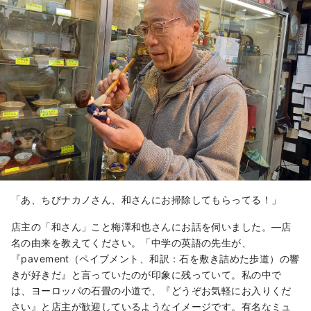
「あ、ちびナカノさん、和さんにお掃除してもらってる！」
店主の「和さん」こと梅澤和也さんにお話を伺いました。―店
名の由来を教えてください。「中学の英語の先生が、
『pavement（ペイブメント、和訳：石を敷き詰めた歩道）の響
きが好きだ』と言っていたのが印象に残っていて。私の中で
は、ヨーロッパの石畳の小道で、『どうぞお気軽にお入りくだ
さい』と店主が歓迎しているようなイメージです。有名なミュ