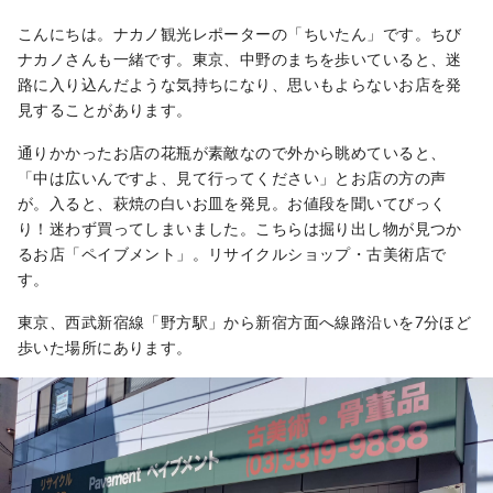
周辺で「100年に1度」とも言われる再開発が
進み、まちの移り変わりが進む一方、昔なが
こんにちは。ナカノ観光レポーターの「ちいたん」です。ちび
らの人情味あふれる商店街が賑わっているな
ナカノさんも一緒です。東京、中野のまちを歩いていると、迷
ど、中野のまちは多様な面を持っています。
路に入り込んだような気持ちになり、思いもよらないお店を発
そんなまちの多様性が、約1.7万人、約120カ
見することがあります。
国の人が住むというまちの特徴にもつながっ
通りかかったお店の花瓶が素敵なので外から眺めていると、
ています。
「中は広いんですよ、見て行ってください」とお店の方の声
が。入ると、萩焼の白いお皿を発見。お値段を聞いてびっく
り！迷わず買ってしまいました。こちらは掘り出し物が見つか
るお店「ペイブメント」。リサイクルショップ・古美術店で
す。
東京、西武新宿線「野方駅」から新宿方面へ線路沿いを7分ほど
歩いた場所にあります。