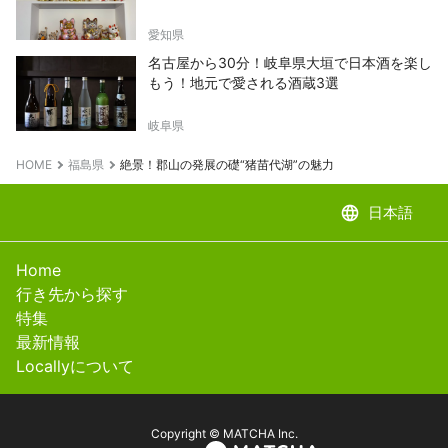
愛知県
名古屋から30分！岐阜県大垣で日本酒を楽し
もう！地元で愛される酒蔵3選
岐阜県
HOME
福島県
絶景！郡山の発展の礎“猪苗代湖”の魅力
language
日本語
Home
行き先から探す
特集
最新情報
Locallyについて
Copyright © MATCHA Inc.