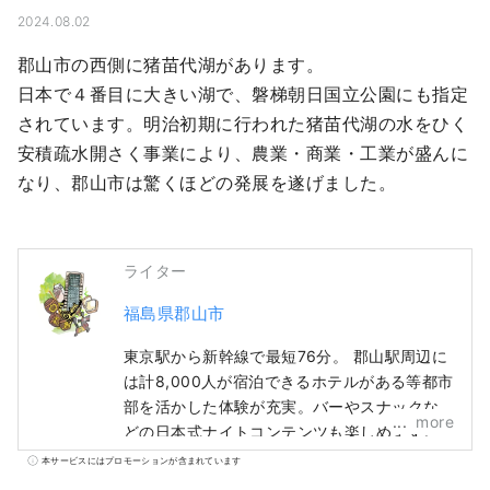
2024.08.02
郡山市の西側に猪苗代湖があります。

日本で４番目に大きい湖で、磐梯朝日国立公園にも指定
されています。明治初期に行われた猪苗代湖の水をひく
安積疏水開さく事業により、農業・商業・工業が盛んに
なり、郡山市は驚くほどの発展を遂げました。
ライター
福島県郡山市
東京駅から新幹線で最短76分。 郡山駅周辺に
は計8,000人が宿泊できるホテルがある等都市
部を活かした体験が充実。バーやスナックな
more
どの日本式ナイトコンテンツも楽しめます。
また、東西南北に移動することで自然の雄大
本サービスにはプロモーションが含まれています
さを感じることができます。 国立公園でもあ