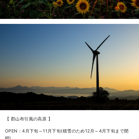
【 郡山布引風の高原 】
OPEN：4月下旬～11月下旬(積雪のため12月～4月下旬まで閉
鎖)