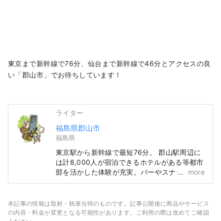
東京まで新幹線で76分、仙台まで新幹線で46分とアクセスの良
い「郡山市」でお待ちしています！
ライター
福島県郡山市
福島県
東京駅から新幹線で最短76分。 郡山駅周辺に
は計8,000人が宿泊できるホテルがある等都市
部を活かした体験が充実。バーやスナックなど
more
の日本式ナイトコンテンツも楽しめます。 ま
た、東西南北に移動することで自然の雄大さを
感じることができます。 国立公園でもある
本記事の情報は取材・執筆当時のものです。記事公開後に商品やサービス
「猪苗代湖」や日本最古の桜などの自然景観、
の内容・料金が変更となる可能性があります。ご利用の際は改めてご確認