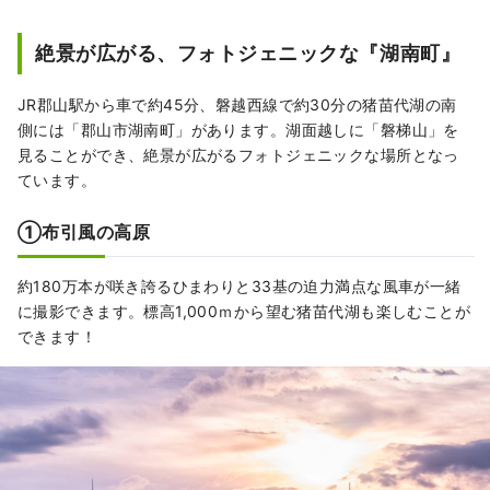
る「猪苗代湖」や日本最古の桜などの自然景
観、日本遺産のストーリーとしても認定され
絶景が広がる、フォトジェニックな『湖南町』
ている猪苗代湖から水を引き発展した郡山市
で日本酒や発酵などの食文化やアクティビテ
JR郡山駅から車で約45分、磐越西線で約30分の猪苗代湖の南
ィを体験することができます。ぜひ東北旅の
側には「郡山市湖南町」があります。湖面越しに「磐梯山」を
スタート地点として来訪お待ちしておりま
見ることができ、絶景が広がるフォトジェニックな場所となっ
す。
ています。
①布引風の高原
約180万本が咲き誇るひまわりと33基の迫力満点な風車が一緒
に撮影できます。標高1,000ｍから望む猪苗代湖も楽しむことが
できます！