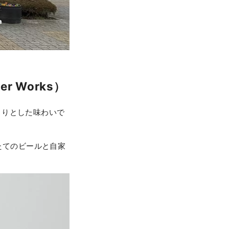
r Works）
きりとした味わいで
ぎたてのビールと自家