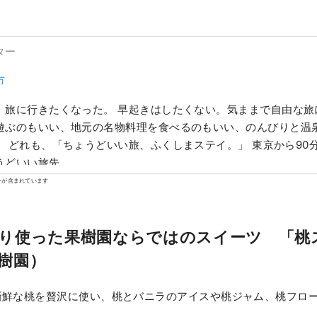
ター
市
、旅に行きたくなった。 早起きはしたくない。気ままで自由な旅
遊ぶのもいい、地元の名物料理を食べるのもいい、のんびりと温
90分。都市と田舎の
うどいい旅先。
ンが含まれています
り使った果樹園ならではのスイーツ 「桃
樹園）
新鮮な桃を贅沢に使い、桃とバニラのアイスや桃ジャム、桃フロ
。