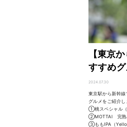
【東京か
すすめグ
2024.07.30
東京駅から新幹線
グルメをご紹介しま
①桃スペシャル（
②MOTTAI　完熟桃
③ももIPA（Yello