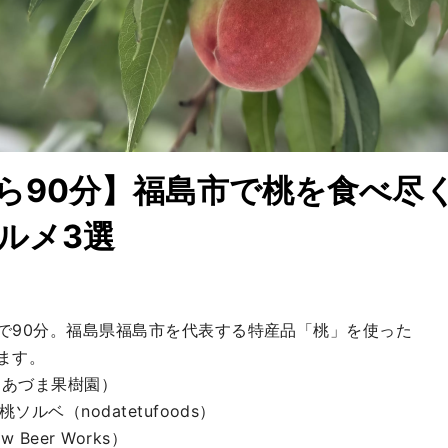
ら90分】福島市で桃を食べ尽
ルメ3選
で90分。福島県福島市を代表する特産品「桃」を使った

す。

あづま果樹園）

ソルベ（nodatetufoods）

w Beer Works）