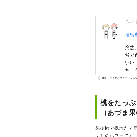
ライ
福島
突然
然で
いい。 どれも、「ちょうどいい旅、ふくしまステイ。」 東京から
ちょ
本サービスにはプロモーショ
桃をたっぷ
（あづま果
果樹園で採れたて
くしのパフェです