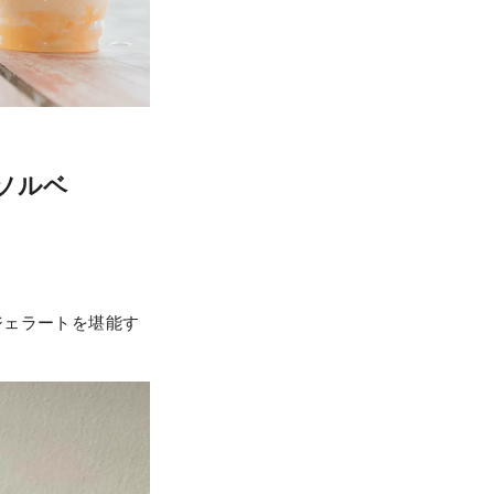
桃ソルベ
ジェラートを堪能す