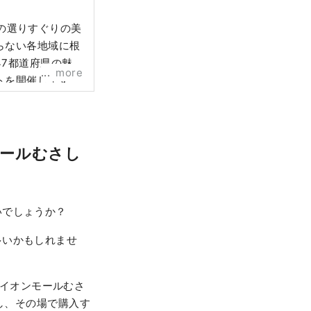
国の選りすぐりの美
らない各地域に根
7都道府県の魅
more
トを開催します。
モールむさし
いでしょうか？
多いかもしれませ
！ イオンモールむさ
し、その場で購入す