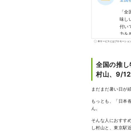
「全
味し
付い
力を
本サービスにはプロモーショ
全国の推し
村山、9/1
まだまだ暑い日が
もっとも、「日本
ん。
そんな人におすすめが
し村山と、東京駅近