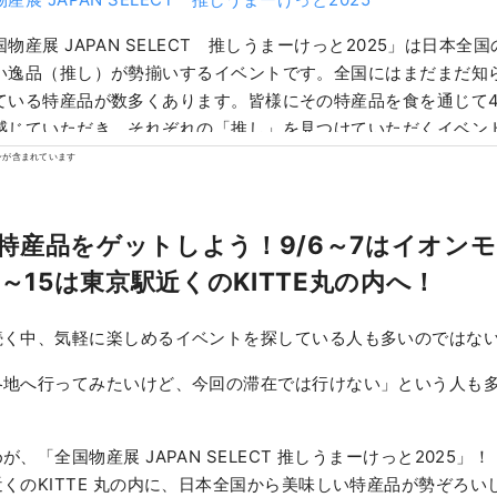
国物産展 JAPAN SELECT 推しうまーけっと2025」は日本全
い逸品（推し）が勢揃いするイベントです。全国にはまだまだ知
ている特産品が数多くあります。皆様にその特産品を食を通じて4
感じていただき、それぞれの「推し」を見つけていただくイベン
ンが含まれています
特産品をゲットしよう！9/6～7はイオン
2～15は東京駅近くのKITTE丸の内へ！
続く中、気軽に楽しめるイベントを探している人も多いのではな
各地へ行ってみたいけど、今回の滞在では行けない」という人も
、「全国物産展 JAPAN SELECT 推しうまーけっと2025」
くのKITTE 丸の内に、日本全国から美味しい特産品が勢ぞろい