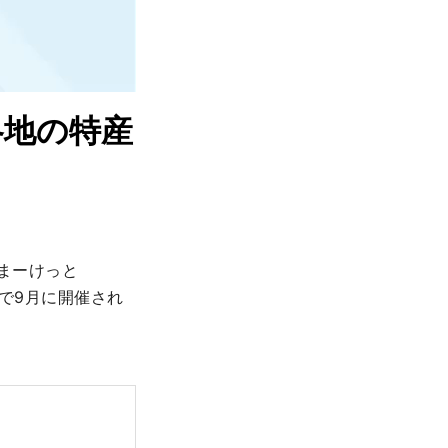
各地の特産
うまーけっと
所で9月に開催され