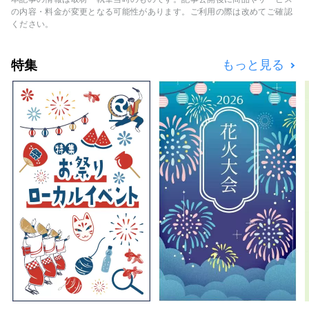
ルサイト「ええやん！大阪商店街」をオープン
の内容・料金が変更となる可能性があります。ご利用の際は改めてご確認
しました。 「こんな商店街あったんや！今度
ください。
行ってみよ！」 今まで知らなかった商店街、
地元の商店街の新たな一面の発見など、商店街
特集
もっと見る
との素敵な出会いのきっかけに、「ええやん！
大阪商店街」をぜひご活用ください。