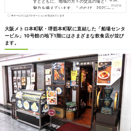
すとともに、地域の方々の交流の場としての
more
魅力を備えています。このたび、2025年大
阪・関西万博の開催も見据え、大阪の商店街
本サービスにはプロモーションが含まれています
や店舗の魅力発信やデジタル化などの取組み
として、ポータルサイト「ええやん！大阪商
大阪メトロ本町駅・堺筋本町駅に直結した「船場センタ
店街」をオープンしました。 「こんな商店街
ービル」10号館の地下1階にはさまざまな飲食店が並び
あったんや！今度行ってみよ！」 今まで知ら
ます。
なかった商店街、地元の商店街の新たな一面
の発見など、商店街との素敵な出会いのきっ
かけに、「ええやん！大阪商店街」をぜひご
活用ください。