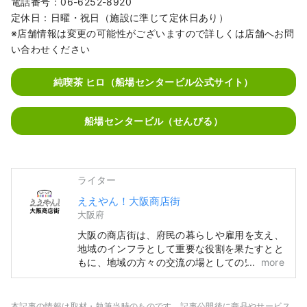
電話番号：06-6252-8920
定休日：日曜・祝日（施設に準じて定休日あり）
※店舗情報は変更の可能性がございますので詳しくは店舗へお問
い合わせください
純喫茶 ヒロ（船場センタービル公式サイト）
船場センタービル（せんびる）
ライター
ええやん！大阪商店街
大阪府
大阪の商店街は、府民の暮らしや雇用を支え、
地域のインフラとして重要な役割を果たすとと
もに、地域の方々の交流の場としての魅力を備
more
えています。このたび、2025年大阪・関西万
博の開催も見据え、大阪の商店街や店舗の魅力
発信やデジタル化などの取組みとして、ポータ
本記事の情報は取材・執筆当時のものです。記事公開後に商品やサービス