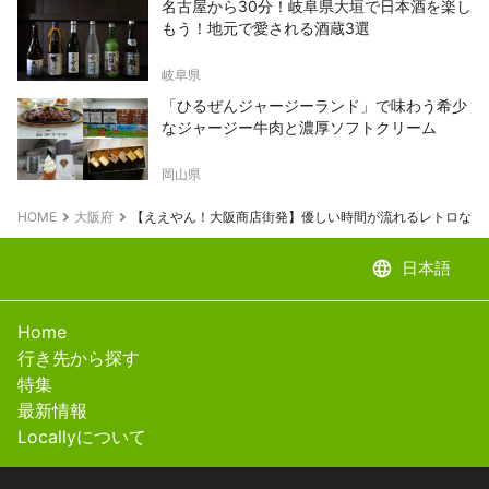
名古屋から30分！岐阜県大垣で日本酒を楽し
もう！地元で愛される酒蔵3選
岐阜県
「ひるぜんジャージーランド」で味わう希少
なジャージー牛肉と濃厚ソフトクリーム
岡山県
HOME
大阪府
【ええやん！大阪商店街発】優しい時間が流れるレトロな場
language
日本語
Home
行き先から探す
特集
最新情報
Locallyについて