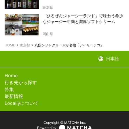
岐阜県
「ひるぜんジャージーランド」で味わう希少
なジャージー牛肉と濃厚ソフトクリーム
岡山県
HOME
東京都
八段ソフトクリームが名物「デイリーチコ」
language
日本語
Home
行き先から探す
特集
最新情報
Locallyについて
Copyright © MATCHA Inc.
Powered by