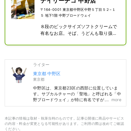
デイリーチコ 中野店
〒164-0001 東京都中野区中野５丁目５２−１
５ 地下1階 中野ブロードウェイ
８段のビックサイズソフトクリームで
有名なお店。そば、うどんも取り扱い
しており立ち食いスタンドも併設され
ている。
ライター
東京都 中野区
東京都
中野区は、東京都23区の西部に位置していま
す。サブカルチャーの「聖地」と呼ばれる「中
野ブロードウェイ」が特に有名ですが、それ以
more
外にも歴史ある神社・仏閣やグルメなど、多く
の観光資源を有しています。 中野駅周辺で
「100年に1度」とも言われる再開発が進み、
本記事の情報は取材・執筆当時のものです。記事公開後に商品やサービス
まちの移り変わりが進む一方、昔ながらの人情
の内容・料金が変更となる可能性があります。ご利用の際は改めてご確認
味あふれる商店街が賑わっているなど、中野の
ください。