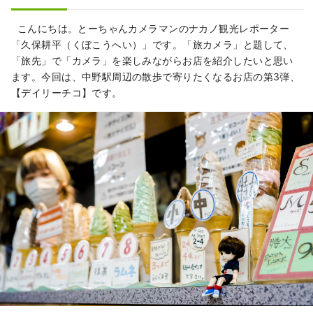
らの人情味あふれる商店街が賑わっているな
ど、中野のまちは多様な面を持っています。
こんにちは。とーちゃんカメラマンのナカノ観光レポーター
そんなまちの多様性が、約1.7万人、約120カ
「久保耕平（くぼこうへい）」です。「旅カメラ」と題して、
国の人が住むというまちの特徴にもつながっ
「旅先」で「カメラ」を楽しみながらお店を紹介したいと思い
ています。
ます。今回は、中野駅周辺の散歩で寄りたくなるお店の第3弾、
【デイリーチコ】です。