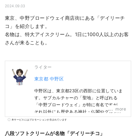
2024.09.03
東京、中野ブロードウェイ商店街にある「デイリーチ
コ」を紹介します。

名物は、特大アイスクリーム。1日に1000人以上のお客
さんが来ることも。
ライター
東京都 中野区
中野区は、東京都23区の西部に位置していま
す。サブカルチャーの「聖地」と呼ばれる
「中野ブロードウェイ」が特に有名ですが、
more
それ以外にも歴史ある神社・仏閣やグルメな
ど、多くの観光資源を有しています。 中野駅
本サービスにはプロモーションが含まれています
周辺で「100年に1度」とも言われる再開発が
進み、まちの移り変わりが進む一方、昔なが
八段ソフトクリームが名物「デイリーチコ」