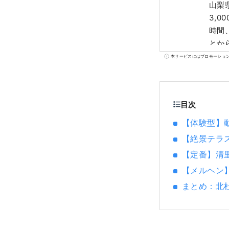
山梨
3,
時間
とか
本名
本サービスにはプロモーショ
まれ
も生
目次
【体験型】
【絶景テラス
【定番】清
【メルヘン
まとめ：北