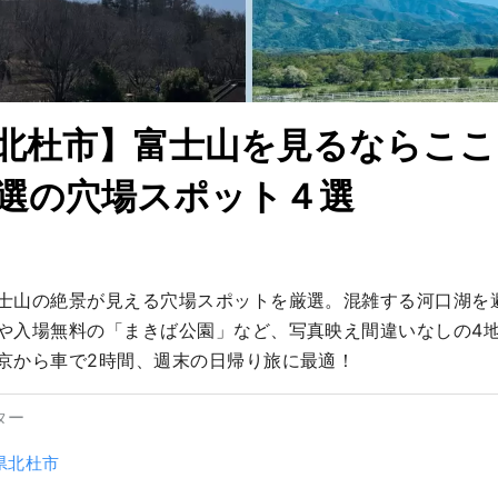
北杜市】富士山を見るならここ
選の穴場スポット４選
士山の絶景が見える穴場スポットを厳選。混雑する河口湖を避
や入場無料の「まきば公園」など、写真映え間違いなしの4
京から車で2時間、週末の日帰り旅に最適！
ター
県北杜市