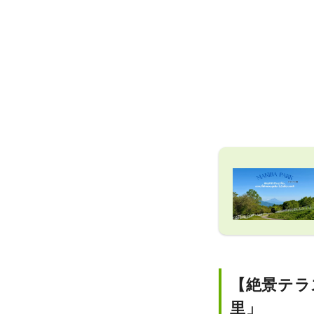
【絶景テラ
里」