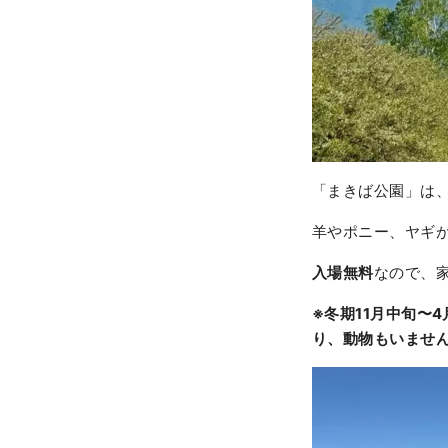
「まきば公園」は
羊やポニー、ヤギ
入場無料
なので、
※冬期11月中旬〜
り、動物もいませ