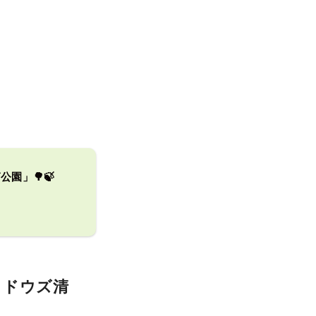
園」🌳🍃
メドウズ清