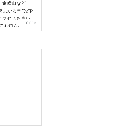
、金峰山など
東京から車で約2
アクセスも良いこ
more
ても知られ、日
天然水として親し
かな水からは酒
す。