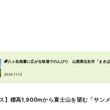
🌈八ヶ岳南麓に広がる牧場でのんびり 山梨県北杜市「まきば公
2024.11.13
ス】標高1,900mから富士山を望む「サン