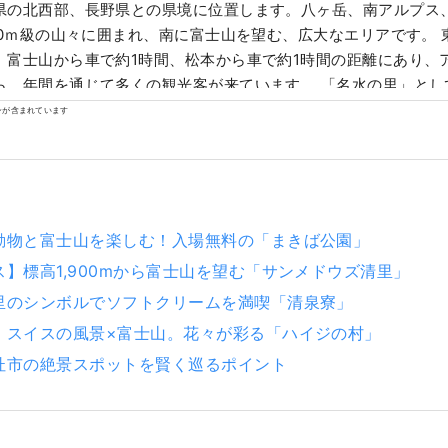
県の北西部、長野県との県境に位置します。八ヶ岳、南アルプス
000ｍ級の山々に囲まれ、南に富士山を望む、広大なエリアです。 
、富士山から車で約1時間、松本から車で約1時間の距離にあり、
ら、年間を通じて多くの観光客が来ています。 「名水の里」とし
水百選には、3か所が選ばれています。この豊かな水の恵みは、
ンが含まれています
、ミネラルウォーターは日本有数の生産量を誇っています。 清ら
産されており、美しい自然景観と豊かな食を楽しむことができま
動物と富士山を楽しむ！入場無料の「まきば公園」
】標高1,900mから富士山を望む「サンメドウズ清里」
里のシンボルでソフトクリームを満喫「清泉寮」
】スイスの風景×富士山。花々が彩る「ハイジの村」
杜市の絶景スポットを賢く巡るポイント