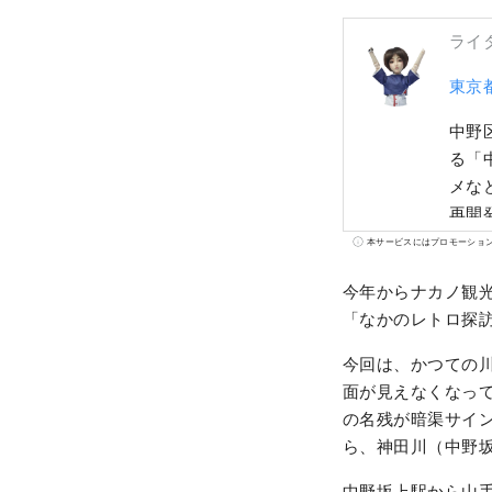
ライ
東京
中野
る「
メな
再開
って
本サービスにはプロモーショ
万人
今年からナカノ観
「なかのレトロ探
今回は、かつての
面が見えなくなっ
の名残が暗渠サイ
ら、神田川（中野
中野坂上駅から山手