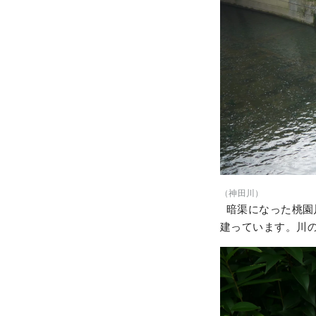
（神田川）
暗渠になった桃園
建っています。川